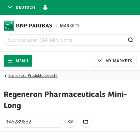
DEUTSCH
Suche
Suche
SUC
Navigation
Seitennavigation
MENÜ
MY MARKETS
Zurück zur Produktübersicht
Regeneron Pharmaceuticals Mini-
Long
Valor
ZUR WATCHLIST HINZUFÜGEN
ZUM FIKTIVEN PORTFO