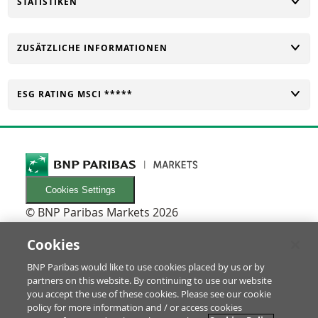
UMSCHALTEN
STATISTIKEN
UMSCHALTEN
ZUSÄTZLICHE INFORMATIONEN
UMSCHALTEN
ESG RATING MSCI *****
Cookies Settings
© BNP Paribas Markets 2026
INFORMATIONEN
Newsletters
Cookies
FAQ
BNP Paribas would like to use cookies placed by us or by
Glossar
partners on this website. By continuing to use our website
RECHTLICHES
you accept the use of these cookies. Please see our cookie
Nutzungsbedingungen/Rechtliche Hinweise
policy for more information and / or access cookies