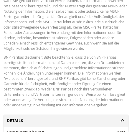
wann sie gekauft oder verkauft werden sollen. Die Informationen werden
können sich bei Anlageberatungen oder Empfehlungen jeglicher Art nicht au
"wie besehen" bereitgestellt, und der Nutzer trägt das gesamte Risiko jeder
Key Information Document (DE)
PDF
BNP Paribas verlassen. Obwohl die angegebenen Preise auf Informationen
Nutzung der Information, die er selbst macht oder zulässt. Keine MSCI-
beruhen, die als zuverlässig gelten, kann deren Richtigkeit oder Vollständigk
Partei garantiert die Originalität, Genauigkeit und/oder Vollständigkeit der
nicht garantiert werden. BNP Paribas gibt keine Garantie in Bezug auf die v
Informationen und jede MSCI-Partei lehnt ausdrücklich jede ausdrückliche
Rechner bereitgestellten Informationen und übernimmt keinerlei Haftung fü
oder stillschweigende Gewährleistung ab. Keine MSCI-Partei haftet für
direkte, indirekte, besondere, zufällige, immaterielle oder Folgeschäden
Key Information Document (EN)
PDF
Fehler oder Auslassungen in Verbindung mit den Informationen oder für
(einschliesslich entgangenen Gewinns), die in irgendeiner Weise aus der
direkte, indirekte, besondere, strafende, Folgeschäden oder andere
Verwendung des Rechners durch Sie entstehen oder Ihre Berater oder die hi
Schäden (einschliesslich entgangener Gewinne), auch wenn sie auf die
enthaltenen Informationen. Die eingegebenen Wechselkursdaten stammen 
Möglichkeit solcher Schäden hingewiesen wurde.
BNP Paribas und gelten ausschliesslich zu dem angegebenen Datum. Die v
Key Information Document (FR)
Rechner angezeigten Preise sind Richtwerte und dienen nur zu
PDF
BNP Paribas disclaimer
: Bitte beachten Sie, dass die von BNP Paribas
Informationszwecken. Preisinformationen sind keine Aufforderung oder ein
bereitgestellten Informationen auf Daten basieren, die von Drittanbietern
Angebot zum Kauf oder Verkauf von Wertpapieren oder anderen
stammen, die sich auf Schätzungen und gemeldete Informationen stützen
Finanzinstrumenten. Die Informationen sind ausschließlich für die
können, die Änderungen unterliegen können. Die Informationen werden
beabsichtigten Empfänger bestimmt. Ohne die vorherige ausdrückliche
PREISINFORMATION
"wie besehen" bereitgestellt, und BNP Paribas gibt keine Zusicherung oder
Genehmigung von BNP Paribas ist es nicht gestattet, diese Informationen g
Garantie für die Richtigkeit, Vollständigkeit oder Eignung für einen
oder teilweise für irgendeinen Zweck zu reproduzieren, zu verbreiten oder z
bestimmten Zweck ab. Weder BNP Paribas noch ihre verbundenen
kopieren. Für weitere Informationen kontaktieren Sie bitte BNP Paribas.
Unternehmen und Vertreter haften in irgendeiner Weise bei Fahrlässigkeit
Latest Product Quotes
CSV
oder anderweitig für Verluste, die sich aus der Nutzung der Informationen
oder anderweitig in Verbindung mit den Informationen ergeben.
UMSCHALTEN
DETAILS