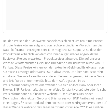
NEUER REFERENZKURS
STÜCKZAHL
BROSCHÜRE
Bei den Preisen der Basiswerte handelt es sich nicht um real-time Preise;
d.h. die Preise können aufgrund von rechtsverbindlichen Vorschriften des
Deutsch
PDF
Datenlieferanten verzögert sein. Eine mögliche Konsequenz ist, dass der
HALTEPERIODE
Produktpreis erheblich von dem von Ihnen aufgrund des abgebildeten
Basiswert Preises erwarteten Produktpreises abweicht. Die auf unserer
1 Tag
1 Woche
1 Jahr
Website veröffentlichten Geld- und Briefkurse sind indikative Kurse von BNP
Paribas. Diese Preise können von den aktuellen Geld- und Briefkursen von
English
PDF
SIX Swiss Exchange oder Swiss DOTS abweichen. Darüber hinaus werden
auf dieser Website keine Kurse anderer Parteien angezeigt. Aktuelle Geld-
und Briefkurse entnehmen Sie bitte dem Auftragsbuch Ihres
Preisinformationssystems oder wenden Sie sich an Ihre Bank oder Ihren
AKTUELLE
NEUE
Broker. BNP Paribas haftet in keiner Weise für stark verspätete oder falsche
Français
PDF
DIFFERE
SITUATION
SITUATION
Preisinformationen auf unserer Website. * Der Schlusskurs ist der
Durchschnitt des letzten Geld- und Briefkurses von BNP Paribas während
Referenzkurs
781.880
-
eines Tages. ** Basierend auf dem höchsten oder niedrigsten Preis, der auf
dieser Website während des Tages veröffentlicht wurde. *** Dies sind die
BASISPROSPEKT
Finanzierungslevel
495.5456
-