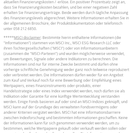
aktuellen Finanzierungskosten / -erlöse. Ein positiver Prozentsatz zeigt an,
dass Sie Finanzierungskosten bezahlen, und bei einer negativen Zahl
Stop Loss Level
544.63
-
erhalten Sie Finanzierungserträge. Beide werden durch tägliche Anpassung
English
PDF
des Finanzierungslevels abgerechnet. Weitere Informationen erhalten Sie in
Leverage
2.73
-
der allgemeinen Broschüre, der Produktdokumentation oder telefonisch
Wert Position
unter 058 212 6850.
2.31
-
(CHF)
*****
MSCI disclaimer
: Bestimmte hierin enthaltene Informationen (die
TERMSHEET
"Informationen") stammen von MSCI Inc., MSCI ESG Research LLC oder
Mini Future (CHF)
2.31
-
ihren Tochtergesellschaften ("MSCI") oder von Informationsanbietern
(zusammen die "MSCI-Parteien") und wurden möglicherweise verwendet,
Deutsch (Schweiz)
PDF
um Bewertungen, Signale oder andere Indikatoren zu berechnen. Die
Informationen sind nur für interne Zwecke bestimmt und dürfen ohne
Der Mini-Future Rechner dient lediglich Informationszwecken und stellt wed
vorherige schriftliche Genehmigung weder ganz noch teilweise reproduziert
ein Angebot noch eine Aufforderung zum Kauf oder Verkauf von
oder verbreitet werden. Die Informationen dürfen weder für ein Angebot
Finanzinstrumenten dar. Wir übernehmen keine Haftung für die bereitgestel
FINAL TERMS
zum Kauf und Verkauf noch für eine Bewerbung oder Empfehlung eines
Informationen. Insbesondere ist zu beachten: Der Rechner berücksichtigt ke
Wertpapiers, eines Finanzinstruments oder-produkts, einer
Dividendenzahlungen. Er geht von einer täglichen Anpassungsmöglichkeit f
Handelsstrategie oder eines Index verwendet werden, noch dürfen sie als
den Stop Loss Level aus, während die Bedingungen der Wertpapiere in der 
Indikation oder Garantie für eine künftige Wertentwicklung verstanden
monatliche Anpassungen vorsehen. Die Ergebnisse des Rechners können d
Deutsch (Schweiz)
PDF
werden. Einige Fonds basieren auf oder sind an MSCI-Indizes geknüpft, und
von den tatsächlichen Werten der Mini Future Zertifikate abweichen.
MSCI kann auf der Grundlage des verwalteten Fondsvermögens oder
anderer Kriterien vergütet werden. MSCI hat eine Informationsbarriere
BNP Paribas fungiert nicht als Ihr Rechts- oder Steuerberater, Wirtschaftspr
zwischen Indexforschung und bestimmten Informationen geschaffen. Keine
oder Anlageberater und ist Ihnen gegenüber in Bezug auf den Rechner und /
BASISINFORMATIONSBLATT
der Informationen kann für sich genommen verwendet werden, um zu
oder im Zusammenhang mit Transaktionen in Produkten von BNP Paribas o
bestimmen, welche Wertpapiere gekauft oder verkauft werden sollen oder
anderen damit verbundenen Transaktionen nicht treuhänderisch verpflichtet