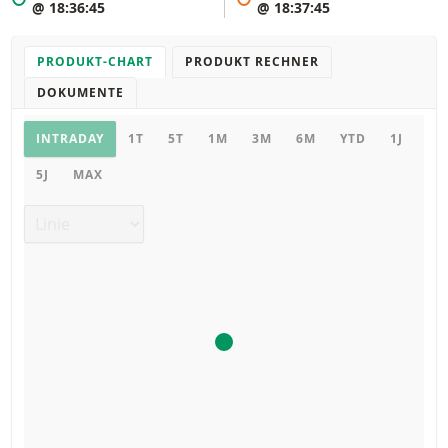
@ 18:36:45
@ 18:37:45
PRODUKT-CHART
PRODUKT RECHNER
DOKUMENTE
Chart
INTRADAY
1T
5T
1M
3M
6M
YTD
1J
5J
MAX
Chart Typ