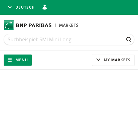
DEUTSCH
Suche
Suche
SUC
Navigation
Seitennavigation
MENÜ
MY MARKETS