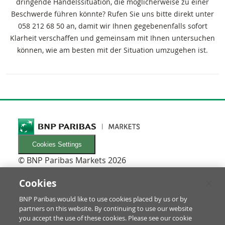
dringende Handelssituation, die möglicherweise zu einer
Beschwerde führen könnte? Rufen Sie uns bitte direkt unter
058 212 68 50 an, damit wir Ihnen gegebenenfalls sofort
Klarheit verschaffen und gemeinsam mit Ihnen untersuchen
können, wie am besten mit der Situation umzugehen ist.
Cookies Settings
© BNP Paribas Markets 2026
INFORMATIONEN
Newsletters
Cookies
FAQ
BNP Paribas would like to use cookies placed by us or by
Glossar
partners on this website. By continuing to use our website
RECHTLICHES
you accept the use of these cookies. Please see our cookie