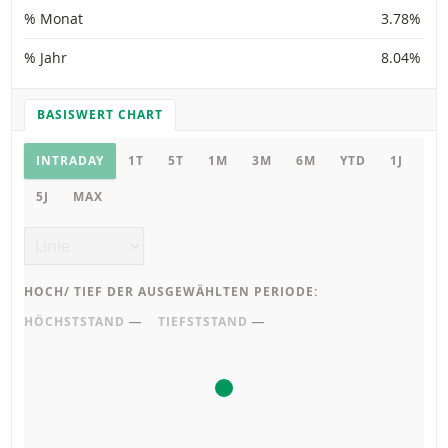
% Monat
3.78%
% Jahr
8.04%
BASISWERT CHART
CHART EINSTELLUNGEN
Basiswert Chart
INTRADAY
1T
5T
1M
3M
6M
YTD
1J
5J
MAX
Chart Typ
HOCH/ TIEF DER AUSGEWÄHLTEN PERIODE:
HÖCHSTSTAND
―
TIEFSTSTAND
―