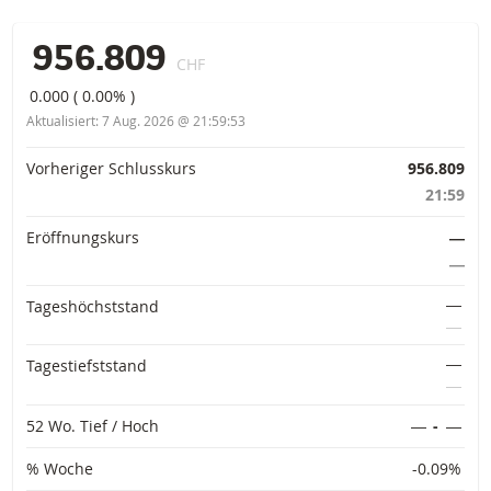
956.809
CHF
0.000
(
0.00%
)
Aktualisiert:
7 Aug. 2026 @ 21:59:53
Vorinformationen
Vorheriger Schlusskurs
956.809
21:59
Eröffnungskurs
―
―
―
Tageshöchststand
―
―
Tagestiefststand
―
52 Wo. Tief / Hoch
―
-
―
% Woche
-0.09%