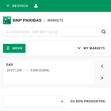
DEUTSCH
Suche
Suche
SUC
Navigation
Seitennavigation
MENÜ
MY MARKETS
DAX
SMI
26’371.200
EUR
0.000
(
0.00%
)
14’403.5
NÄCH
ZU DEN PRODUKTEN