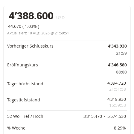
4’388.600
USD
44.670
(
1.03%
)
Aktualisiert:
10 Aug. 2026 @ 21:59:51
Vorinformationen
Vorheriger Schlusskurs
4’343.930
21:59
Eröffnungskurs
4’346.580
08:00
4’394.720
Tageshöchststand
21:51:58
4’318.930
Tagestiefststand
15:59:53
52 Wo. Tief / Hoch
3’315.470
-
5’574.530
% Woche
8.29%