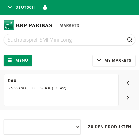
DEUTSCH
Suche
Suche
SUC
Navigation
Seitennavigation
MENÜ
MY MARKETS
DAX
SMI
26’333.800
EUR
-37.400
(
-0.14%
)
14’437.4
NÄCH
ZU DEN PRODUKTEN