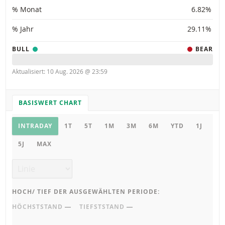
% Monat
6.82%
% Jahr
29.11%
BULL
BEAR
Aktualisiert: 10 Aug. 2026 @ 23:59
BASISWERT CHART
CHART EINSTELLUNGEN
Basiswert Chart
INTRADAY
1T
5T
1M
3M
6M
YTD
1J
5J
MAX
Chart Typ
HOCH/ TIEF DER AUSGEWÄHLTEN PERIODE:
HÖCHSTSTAND
―
TIEFSTSTAND
―