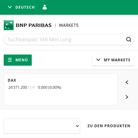
DEUTSCH
Suche
Suche
SUC
Navigation
Seitennavigation
MENÜ
MY MARKETS
DAX
SMI
26’371.200
EUR
0.000
(
0.00%
)
14’403.5
NÄCH
ZU DEN PRODUKTEN