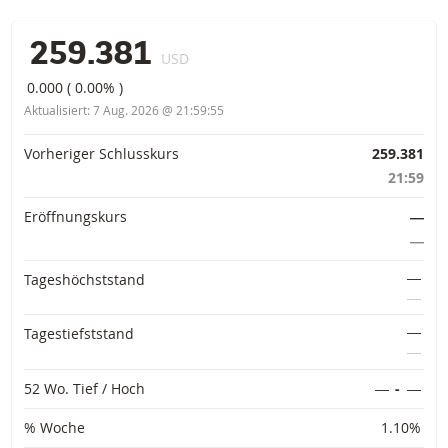
259.381
USD
0.000
(
0.00%
)
Aktualisiert:
7 Aug. 2026 @ 21:59:55
Vorinformationen
Vorheriger Schlusskurs
259.381
21:59
Eröffnungskurs
―
―
―
Tageshöchststand
―
―
Tagestiefststand
―
52 Wo. Tief / Hoch
―
-
―
% Woche
1.10%