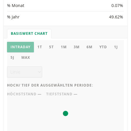
% Monat
0.07%
% Jahr
49.62%
BASISWERT CHART
CHART EINSTELLUNGEN
Basiswert Chart
INTRADAY
1T
5T
1M
3M
6M
YTD
1J
5J
MAX
Chart Typ
HOCH/ TIEF DER AUSGEWÄHLTEN PERIODE:
HÖCHSTSTAND
―
TIEFSTSTAND
―