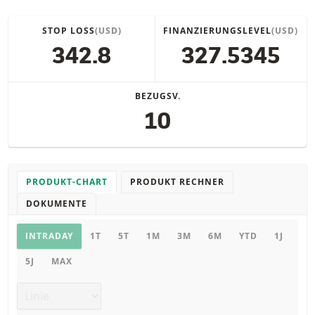
STOP LOSS
(USD)
FINANZIERUNGSLEVEL
(USD)
342.8
327.5345
BEZUGSV.
10
PRODUKT-CHART
PRODUKT RECHNER
DOKUMENTE
Chart
INTRADAY
1T
5T
1M
3M
6M
YTD
1J
5J
MAX
Chart Typ