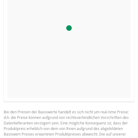
Der Rechner für dieses Produkt ist deaktiviert, da der Stop-
BROSCHÜRE
Loss-Level dieses Produkts erreicht wurde.
Bei den Preisen der Basiswerte handelt es sich nicht um real-time Preise;
d.h. die Preise können aufgrund von rechtsverbindlichen Vorschriften des
Deutsch
PDF
Datenlieferanten verzögert sein. Eine mögliche Konsequenz ist, dass der
Produktpreis erheblich von dem von Ihnen aufgrund des abgebildeten
Basiswert Preises erwarteten Produktpreises abweicht. Die auf unserer