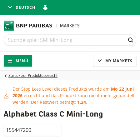
DEUTSCH
Suche
Suche
SUC
Navigation
Seitennavigation
MENÜ
MY MARKETS
Zurück zur Produktübersicht
Der Stop Loss Level dieses Produkts wurde am
Mo 22 Juni
Stop Loss erreicht
2026
erreicht und das Produkt kann nicht mehr gehandelt
werden.
Der Restwert beträgt:
1.24
.
Alphabet Class C Mini-Long
Valor