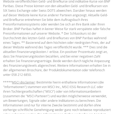
Website veröffentlichten Geld- und Briefkurse sind indikative Kurse von BNP
Paribas. Diese Preise können von den aktuellen Geld- und Briefkursen von
English
PDF
SIX Swiss Exchange oder Swiss DOTS abweichen. Darüber hinaus werden
auf dieser Website keine Kurse anderer Parteien angezeigt. Aktuelle Geld-
und Briefkurse entnehmen Sie bitte dem Auftragsbuch Ihres
Preisinformationssystems oder wenden Sie sich an Ihre Bank oder Ihren
Broker. BNP Paribas haftet in keiner Weise für stark verspätete oder falsche
Français
PDF
Preisinformationen auf unserer Website. * Der Schlusskurs ist der
Durchschnitt des letzten Geld- und Briefkurses von BNP Paribas während
eines Tages. ** Basierend auf dem höchsten oder niedrigsten Preis, der auf
dieser Website während des Tages veröffentlicht wurde. *** Dies sind die
BASISPROSPEKT
aktuellen Finanzierungskosten / -erlöse. Ein positiver Prozentsatz zeigt an,
dass Sie Finanzierungskosten bezahlen, und bei einer negativen Zahl
erhalten Sie Finanzierungserträge. Beide werden durch tägliche Anpassung
English
PDF
des Finanzierungslevels abgerechnet. Weitere Informationen erhalten Sie in
der allgemeinen Broschüre, der Produktdokumentation oder telefonisch
unter 058 212 6850.
*****
MSCI disclaimer
: Bestimmte hierin enthaltene Informationen (die
TERMSHEET
"Informationen") stammen von MSCI Inc., MSCI ESG Research LLC oder
ihren Tochtergesellschaften ("MSCI") oder von Informationsanbietern
(zusammen die "MSCI-Parteien") und wurden möglicherweise verwendet,
Deutsch (Schweiz)
PDF
um Bewertungen, Signale oder andere Indikatoren zu berechnen. Die
Informationen sind nur für interne Zwecke bestimmt und dürfen ohne
vorherige schriftliche Genehmigung weder ganz noch teilweise reproduziert