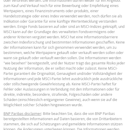
oder verbreitet werden. Die Informationen dürfen weder für ein Angebot
FINAL TERMS
zum Kauf und Verkauf noch für eine Bewerbung oder Empfehlung eines
Wertpapiers, eines Finanzinstruments oder-produkts, einer
Handelsstrategie oder eines Index verwendet werden, noch dürfen sie als
Indikation oder Garantie für eine künftige Wertentwicklung verstanden
Deutsch (Schweiz)
PDF
werden. Einige Fonds basieren auf oder sind an MSCI-Indizes geknüpft, und
MSCI kann auf der Grundlage des verwalteten Fondsvermögens oder
anderer Kriterien vergütet werden. MSCI hat eine Informationsbarriere
zwischen Indexforschung und bestimmten Informationen geschaffen. Keine
BASISINFORMATIONSBLATT
der Informationen kann für sich genommen verwendet werden, um zu
bestimmen, welche Wertpapiere gekauft oder verkauft werden sollen oder
wann sie gekauft oder verkauft werden sollen. Die Informationen werden
"wie besehen" bereitgestellt, und der Nutzer trägt das gesamte Risiko jeder
Key Information Document (DE)
PDF
Nutzung der Information, die er selbst macht oder zulässt. Keine MSCI-
Partei garantiert die Originalität, Genauigkeit und/oder Vollständigkeit der
Informationen und jede MSCI-Partei lehnt ausdrücklich jede ausdrückliche
oder stillschweigende Gewährleistung ab. Keine MSCI-Partei haftet für
Key Information Document (EN)
PDF
Fehler oder Auslassungen in Verbindung mit den Informationen oder für
direkte, indirekte, besondere, strafende, Folgeschäden oder andere
Schäden (einschliesslich entgangener Gewinne), auch wenn sie auf die
Möglichkeit solcher Schäden hingewiesen wurde.
Key Information Document (FR)
PDF
BNP Paribas disclaimer
: Bitte beachten Sie, dass die von BNP Paribas
bereitgestellten Informationen auf Daten basieren, die von Drittanbietern
stammen, die sich auf Schätzungen und gemeldete Informationen stützen
können, die Änderungen unterliegen können. Die Informationen werden