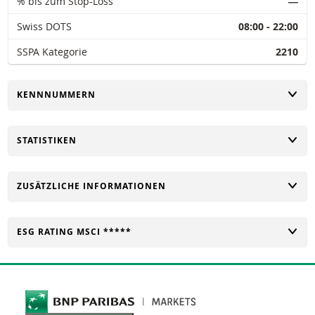
% bis zum Stop-Loss
―
Swiss DOTS
08:00 - 22:00
SSPA Kategorie
2210
UMSCHALTEN
KENNNUMMERN
UMSCHALTEN
STATISTIKEN
UMSCHALTEN
ZUSÄTZLICHE INFORMATIONEN
UMSCHALTEN
ESG RATING MSCI *****