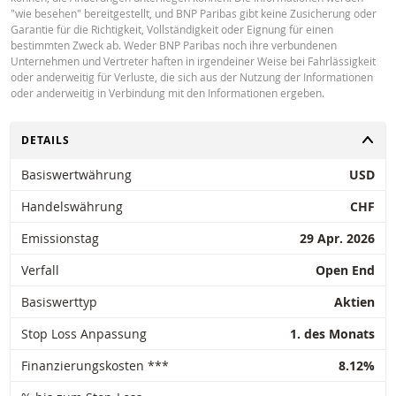
PREISINFORMATION
"wie besehen" bereitgestellt, und BNP Paribas gibt keine Zusicherung oder
Garantie für die Richtigkeit, Vollständigkeit oder Eignung für einen
bestimmten Zweck ab. Weder BNP Paribas noch ihre verbundenen
Unternehmen und Vertreter haften in irgendeiner Weise bei Fahrlässigkeit
Latest Product Quotes
CSV
oder anderweitig für Verluste, die sich aus der Nutzung der Informationen
oder anderweitig in Verbindung mit den Informationen ergeben.
UMSCHALTEN
DETAILS
Basiswertwährung
USD
Handelswährung
CHF
Emissionstag
29 Apr. 2026
Verfall
Open End
Basiswerttyp
Aktien
Stop Loss Anpassung
1. des Monats
Finanzierungskosten ***
8.12%