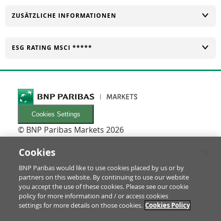
UMSCHALTEN
ZUSÄTZLICHE INFORMATIONEN
UMSCHALTEN
ESG RATING MSCI *****
Cookies Settings
© BNP Paribas Markets 2026
INFORMATIONEN
Newsletters
Cookies
FAQ
BNP Paribas would like to use cookies placed by us or by
Glossar
partners on this website. By continuing to use our website
RECHTLICHES
you accept the use of these cookies. Please see our cookie
Nutzungsbedingungen/Rechtliche Hinweise
policy for more information and / or access cookies
settings for more details on those cookies.
Cookies Policy
Prospekt & Anleger-Informationen
Datenschutz & Impressum