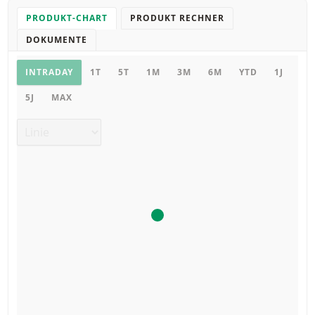
PRODUKT-CHART
PRODUKT RECHNER
DOKUMENTE
Chart
INTRADAY
1T
5T
1M
3M
6M
YTD
1J
5J
MAX
Chart Typ