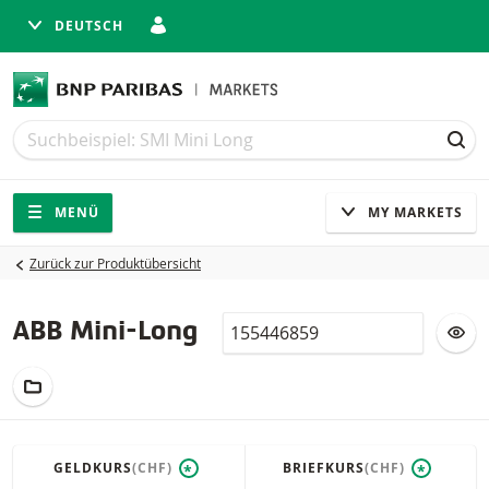
DEUTSCH
Suche
Suche
SUC
Navigation
Seitennavigation
MENÜ
MY MARKETS
Zurück zur Produktübersicht
Valor
ZU
ABB Mini-Long
ZUM FIKTIVEN PORTFOLIO HINZUFÜGEN
GELDKURS
(CHF)
BRIEFKURS
(CHF)
*
*