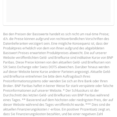
NEUER REFERENZKURS
STÜCKZAHL
BROSCHÜRE
Bei den Preisen der Basiswerte handelt es sich nicht um real-time Preise;
d.h. die Preise können aufgrund von rechtsverbindlichen Vorschriften des
Deutsch
PDF
Datenlieferanten verzögert sein. Eine mögliche Konsequenz ist, dass der
HALTEPERIODE
Produktpreis erheblich von dem von Ihnen aufgrund des abgebildeten
Basiswert Preises erwarteten Produktpreises abweicht. Die auf unserer
1 Tag
1 Woche
1 Jahr
Website veröffentlichten Geld- und Briefkurse sind indikative Kurse von BNP
Paribas. Diese Preise können von den aktuellen Geld- und Briefkursen von
English
PDF
SIX Swiss Exchange oder Swiss DOTS abweichen. Darüber hinaus werden
auf dieser Website keine Kurse anderer Parteien angezeigt. Aktuelle Geld-
und Briefkurse entnehmen Sie bitte dem Auftragsbuch Ihres
Preisinformationssystems oder wenden Sie sich an Ihre Bank oder Ihren
AKTUELLE
NEUE
Broker. BNP Paribas haftet in keiner Weise für stark verspätete oder falsche
Français
PDF
DIFFERE
SITUATION
SITUATION
Preisinformationen auf unserer Website. * Der Schlusskurs ist der
Durchschnitt des letzten Geld- und Briefkurses von BNP Paribas während
Referenzkurs
81.858
-
eines Tages. ** Basierend auf dem höchsten oder niedrigsten Preis, der auf
dieser Website während des Tages veröffentlicht wurde. *** Dies sind die
BASISPROSPEKT
Finanzierungslevel
71.3908
-
aktuellen Finanzierungskosten / -erlöse. Ein positiver Prozentsatz zeigt an,
dass Sie Finanzierungskosten bezahlen, und bei einer negativen Zahl
Stop Loss Level
74.93
-