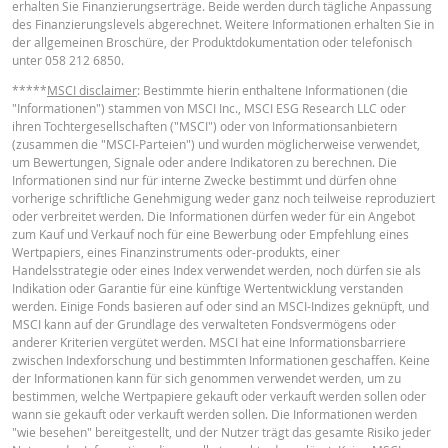
erhalten Sie Finanzierungserträge. Beide werden durch tägliche Anpassung
English
PDF
des Finanzierungslevels abgerechnet. Weitere Informationen erhalten Sie in
Leverage
7.83
-
der allgemeinen Broschüre, der Produktdokumentation oder telefonisch
Wert Position
unter 058 212 6850.
2.09
-
(CHF)
*****
MSCI disclaimer
: Bestimmte hierin enthaltene Informationen (die
TERMSHEET
"Informationen") stammen von MSCI Inc., MSCI ESG Research LLC oder
Mini Future (CHF)
2.09
-
ihren Tochtergesellschaften ("MSCI") oder von Informationsanbietern
(zusammen die "MSCI-Parteien") und wurden möglicherweise verwendet,
Deutsch (Schweiz)
PDF
um Bewertungen, Signale oder andere Indikatoren zu berechnen. Die
Informationen sind nur für interne Zwecke bestimmt und dürfen ohne
Der Mini-Future Rechner dient lediglich Informationszwecken und stellt wed
vorherige schriftliche Genehmigung weder ganz noch teilweise reproduziert
ein Angebot noch eine Aufforderung zum Kauf oder Verkauf von
oder verbreitet werden. Die Informationen dürfen weder für ein Angebot
Finanzinstrumenten dar. Wir übernehmen keine Haftung für die bereitgestel
FINAL TERMS
zum Kauf und Verkauf noch für eine Bewerbung oder Empfehlung eines
Informationen. Insbesondere ist zu beachten: Der Rechner berücksichtigt ke
Wertpapiers, eines Finanzinstruments oder-produkts, einer
Dividendenzahlungen. Er geht von einer täglichen Anpassungsmöglichkeit f
Handelsstrategie oder eines Index verwendet werden, noch dürfen sie als
den Stop Loss Level aus, während die Bedingungen der Wertpapiere in der 
Indikation oder Garantie für eine künftige Wertentwicklung verstanden
monatliche Anpassungen vorsehen. Die Ergebnisse des Rechners können d
Deutsch (Schweiz)
PDF
werden. Einige Fonds basieren auf oder sind an MSCI-Indizes geknüpft, und
von den tatsächlichen Werten der Mini Future Zertifikate abweichen.
MSCI kann auf der Grundlage des verwalteten Fondsvermögens oder
anderer Kriterien vergütet werden. MSCI hat eine Informationsbarriere
BNP Paribas fungiert nicht als Ihr Rechts- oder Steuerberater, Wirtschaftspr
zwischen Indexforschung und bestimmten Informationen geschaffen. Keine
oder Anlageberater und ist Ihnen gegenüber in Bezug auf den Rechner und /
BASISINFORMATIONSBLATT
der Informationen kann für sich genommen verwendet werden, um zu
oder im Zusammenhang mit Transaktionen in Produkten von BNP Paribas o
bestimmen, welche Wertpapiere gekauft oder verkauft werden sollen oder
anderen damit verbundenen Transaktionen nicht treuhänderisch verpflichtet
wann sie gekauft oder verkauft werden sollen. Die Informationen werden
können sich bei Anlageberatungen oder Empfehlungen jeglicher Art nicht au
"wie besehen" bereitgestellt, und der Nutzer trägt das gesamte Risiko jeder
Key Information Document (DE)
PDF
BNP Paribas verlassen. Obwohl die angegebenen Preise auf Informationen