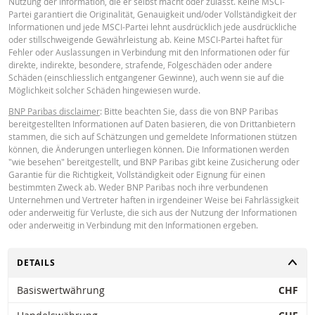
Nutzung der Information, die er selbst macht oder zulässt. Keine MSCI-
beruhen, die als zuverlässig gelten, kann deren Richtigkeit oder Vollständigk
Partei garantiert die Originalität, Genauigkeit und/oder Vollständigkeit der
nicht garantiert werden. BNP Paribas gibt keine Garantie in Bezug auf die v
Informationen und jede MSCI-Partei lehnt ausdrücklich jede ausdrückliche
Rechner bereitgestellten Informationen und übernimmt keinerlei Haftung fü
oder stillschweigende Gewährleistung ab. Keine MSCI-Partei haftet für
direkte, indirekte, besondere, zufällige, immaterielle oder Folgeschäden
Key Information Document (EN)
PDF
Fehler oder Auslassungen in Verbindung mit den Informationen oder für
(einschliesslich entgangenen Gewinns), die in irgendeiner Weise aus der
direkte, indirekte, besondere, strafende, Folgeschäden oder andere
Verwendung des Rechners durch Sie entstehen oder Ihre Berater oder die hi
Schäden (einschliesslich entgangener Gewinne), auch wenn sie auf die
enthaltenen Informationen. Die eingegebenen Wechselkursdaten stammen 
Möglichkeit solcher Schäden hingewiesen wurde.
BNP Paribas und gelten ausschliesslich zu dem angegebenen Datum. Die v
Key Information Document (FR)
Rechner angezeigten Preise sind Richtwerte und dienen nur zu
PDF
BNP Paribas disclaimer
: Bitte beachten Sie, dass die von BNP Paribas
Informationszwecken. Preisinformationen sind keine Aufforderung oder ein
bereitgestellten Informationen auf Daten basieren, die von Drittanbietern
Angebot zum Kauf oder Verkauf von Wertpapieren oder anderen
stammen, die sich auf Schätzungen und gemeldete Informationen stützen
Finanzinstrumenten. Die Informationen sind ausschließlich für die
können, die Änderungen unterliegen können. Die Informationen werden
beabsichtigten Empfänger bestimmt. Ohne die vorherige ausdrückliche
PREISINFORMATION
"wie besehen" bereitgestellt, und BNP Paribas gibt keine Zusicherung oder
Genehmigung von BNP Paribas ist es nicht gestattet, diese Informationen g
Garantie für die Richtigkeit, Vollständigkeit oder Eignung für einen
oder teilweise für irgendeinen Zweck zu reproduzieren, zu verbreiten oder z
bestimmten Zweck ab. Weder BNP Paribas noch ihre verbundenen
kopieren. Für weitere Informationen kontaktieren Sie bitte BNP Paribas.
Unternehmen und Vertreter haften in irgendeiner Weise bei Fahrlässigkeit
Latest Product Quotes
CSV
oder anderweitig für Verluste, die sich aus der Nutzung der Informationen
oder anderweitig in Verbindung mit den Informationen ergeben.
UMSCHALTEN
DETAILS
Basiswertwährung
CHF