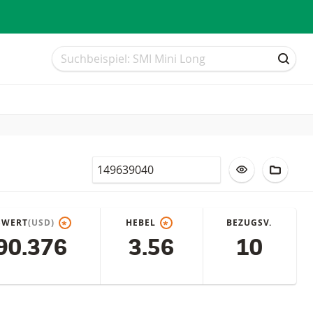
Suche
Suche
SUCH
Valor
ZUR WATCHLI
ZUM F
SWERT
(USD)
HEBEL
BEZUGSV.
*
*
90.376
3.56
10