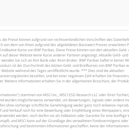
HL
HALTEPERIODE
1 Tag
1 Woch
.h. die Preise können aufgrund von rechtsverbindlichen Vorschriften des Datenlie
lich von dem von Ihnen aufgrund des abgebildeten Basiswert Preises erwarteten 
English
F
PDF
d indikative Kurse von BNP Paribas. Diese Preise können von den aktuellen Geld-
auf dieser Website keine Kurse anderer Parteien angezeigt. Aktuelle Geld- und 
AKTUELLE SITUATION
enden Sie sich an Ihre Bank oder Ihren Broker. BNP Paribas haftet in keiner We
usskurs ist der Durchschnitt des letzten Geld- und Briefkurses von BNP Paribas 
490.376
r Website während des Tages veröffentlicht wurde. *** Dies sind die aktuellen
Finanzierungskosten bezahlen, und bei einer negativen Zahl erhalten Sie Finanzier
352.5338
t. Weitere Informationen erhalten Sie in der allgemeinen Broschüre, der Produ
366.32
F
nformationen") stammen von MSCI Inc., MSCI ESG Research LLC oder ihren Tochter
3.56
und wurden möglicherweise verwendet, um Bewertungen, Signale oder andere In
11.19
fen ohne vorherige schriftliche Genehmigung weder ganz noch teilweise reprodu
uf und Verkauf noch für eine Bewerbung oder Empfehlung eines Wertpapiers, ein
11.19
erwendet werden, noch dürfen sie als Indikation oder Garantie für eine künftige
eknüpft, und MSCI kann auf der Grundlage des verwalteten Fondsvermögens oder
dexforschung und bestimmten Informationen geschaffen. Keine der Informationen 
F