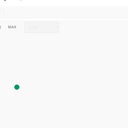
E
Chart Typ
J
MAX