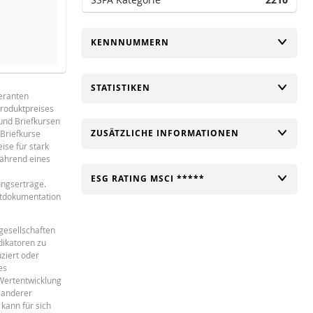
UMSCHALTEN
KENNNUMMERN
UMSCHALTEN
STATISTIKEN
e
1 Jahr
feranten
Produktpreises
Français
PDF
 und Briefkursen
UMSCHALTEN
ZUSÄTZLICHE INFORMATIONEN
Briefkurse
NEUE SITUATION
DIFFER
ise für stark
während eines
-
UMSCHALTEN
ESG RATING MSCI *****
ungserträge.
-
ktdokumentation
-
gesellschaften
-
dikatoren zu
-
ziert oder
es
-
 Wertentwicklung
 anderer
kann für sich