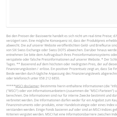
NEUER REFERENZKURS
STÜCKZA
BROSCHÜRE
Bei den Preisen der Basiswerte handelt es sich nicht um real-time Preise; d
verzögert sein. Eine mögliche Konsequenz ist, dass der Produktpreis erheb
Deutsch
PD
abweicht. Die auf unserer Website veröffentlichten Geld- und Briefkurse sin
von SIX Swiss Exchange oder Swiss DOTS abweichen. Darüber hinaus werden 
entnehmen Sie bitte dem Auftragsbuch Ihres Preisinformationssystems oder w
verspätete oder falsche Preisinformationen auf unserer Website. * Der Schl
Referenzkurs
BASISPROSPEKT
Tages. ** Basierend auf dem höchsten oder niedrigsten Preis, der auf diese
Finanzierungskosten / -erlöse. Ein positiver Prozentsatz zeigt an, dass Sie 
Finanzierungslevel
Beide werden durch tägliche Anpassung des Finanzierungslevels abgerechne
Stop Loss Level
oder telefonisch unter 058 212 6850.
English
PD
*****
Leverage
MSCI disclaimer
: Bestimmte hierin enthaltene Informationen (die "I
("MSCI") oder von Informationsanbietern (zusammen die "MSCI-Parteien") 
Wert Position (CHF)
berechnen. Die Informationen sind nur für interne Zwecke bestimmt und dür
TERMSHEET
verbreitet werden. Die Informationen dürfen weder für ein Angebot zum Ka
Mini Future (CHF)
Finanzinstruments oder-produkts, einer Handelsstrategie oder eines Index v
verstanden werden. Einige Fonds basieren auf oder sind an MSCI-Indizes g
Kriterien vergütet werden. MSCI hat eine Informationsbarriere zwischen In
Deutsch (Schweiz)
PD