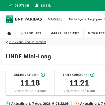
DEUTSCH
LOGIN
Navigation
Seitennavigation
PRODUKTE
MARKTÜBERSICHT
NEWSLETT
HOME
Zurück zur Produktübersicht
LINDE Mini-Long
GELDKURS
(CHF)
BRIEFKURS
(CHF)
*
*
11.18
11.21
Volumen Geld
4’500
Volumen Brief
4’500
Aktualisiert:
7 Aug. 2026 @ 08:22:05
Aktualisiert:
7 
*
*