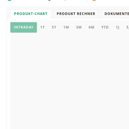
PRODUKT-CHART
PRODUKT RECHNER
DOKUMENT
Chart
INTRADAY
1T
5T
1M
3M
6M
YTD
1J
5