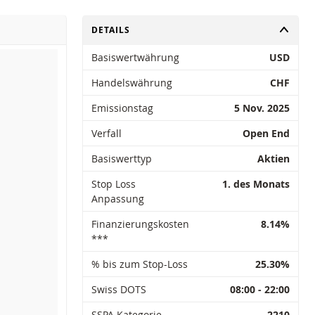
UMSCHALTEN
DETAILS
Basiswertwährung
USD
Handelswährung
CHF
Emissionstag
5 Nov. 2025
Verfall
Open End
Basiswerttyp
Aktien
Stop Loss
1. des Monats
Anpassung
Finanzierungskosten
8.14%
***
% bis zum Stop-Loss
25.30%
Swiss DOTS
08:00 - 22:00
SSPA Kategorie
2210