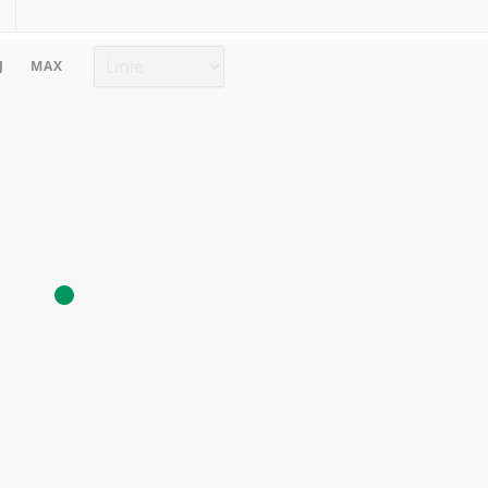
E
Chart Typ
J
MAX