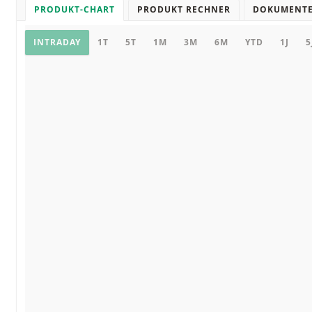
PRODUKT-CHART
PRODUKT RECHNER
DOKUMENT
Chart
INTRADAY
1T
5T
1M
3M
6M
YTD
1J
5