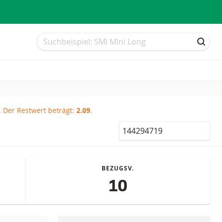
Suche
Suche
SUCH
.
Der Restwert beträgt:
2.09
.
Valor
BEZUGSV.
10