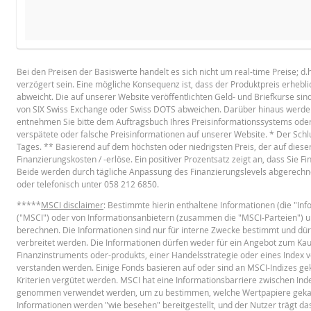
Der Rechne
BROSCHÜRE
Bei den Preisen der Basiswerte handelt es sich nicht um real-time Preise; d
verzögert sein. Eine mögliche Konsequenz ist, dass der Produktpreis erheb
Deutsch
PD
abweicht. Die auf unserer Website veröffentlichten Geld- und Briefkurse sin
von SIX Swiss Exchange oder Swiss DOTS abweichen. Darüber hinaus werden 
entnehmen Sie bitte dem Auftragsbuch Ihres Preisinformationssystems oder w
verspätete oder falsche Preisinformationen auf unserer Website. * Der Schl
BASISPROSPEKT
Tages. ** Basierend auf dem höchsten oder niedrigsten Preis, der auf diese
Finanzierungskosten / -erlöse. Ein positiver Prozentsatz zeigt an, dass Sie 
Beide werden durch tägliche Anpassung des Finanzierungslevels abgerechne
oder telefonisch unter 058 212 6850.
English
PD
*****
MSCI disclaimer
: Bestimmte hierin enthaltene Informationen (die "I
("MSCI") oder von Informationsanbietern (zusammen die "MSCI-Parteien") 
berechnen. Die Informationen sind nur für interne Zwecke bestimmt und dür
TERMSHEET
verbreitet werden. Die Informationen dürfen weder für ein Angebot zum Ka
Finanzinstruments oder-produkts, einer Handelsstrategie oder eines Index v
verstanden werden. Einige Fonds basieren auf oder sind an MSCI-Indizes g
Kriterien vergütet werden. MSCI hat eine Informationsbarriere zwischen In
Deutsch (Schweiz)
PD
genommen verwendet werden, um zu bestimmen, welche Wertpapiere gekauft 
Informationen werden "wie besehen" bereitgestellt, und der Nutzer trägt das