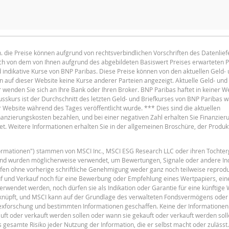
r für dieses Produkt ist deaktiviert, da der Stop-Loss-Level dieses
.h. die Preise können aufgrund von rechtsverbindlichen Vorschriften des Datenlie
lich von dem von Ihnen aufgrund des abgebildeten Basiswert Preises erwarteten 
English
F
PDF
d indikative Kurse von BNP Paribas. Diese Preise können von den aktuellen Geld-
auf dieser Website keine Kurse anderer Parteien angezeigt. Aktuelle Geld- und 
enden Sie sich an Ihre Bank oder Ihren Broker. BNP Paribas haftet in keiner We
usskurs ist der Durchschnitt des letzten Geld- und Briefkurses von BNP Paribas 
r Website während des Tages veröffentlicht wurde. *** Dies sind die aktuellen
Finanzierungskosten bezahlen, und bei einer negativen Zahl erhalten Sie Finanzier
t. Weitere Informationen erhalten Sie in der allgemeinen Broschüre, der Produ
F
nformationen") stammen von MSCI Inc., MSCI ESG Research LLC oder ihren Tochter
und wurden möglicherweise verwendet, um Bewertungen, Signale oder andere In
fen ohne vorherige schriftliche Genehmigung weder ganz noch teilweise reprodu
uf und Verkauf noch für eine Bewerbung oder Empfehlung eines Wertpapiers, ein
erwendet werden, noch dürfen sie als Indikation oder Garantie für eine künftige
eknüpft, und MSCI kann auf der Grundlage des verwalteten Fondsvermögens oder
dexforschung und bestimmten Informationen geschaffen. Keine der Informationen 
F
oder verkauft werden sollen oder wann sie gekauft oder verkauft werden soll
 gesamte Risiko jeder Nutzung der Information, die er selbst macht oder zulässt