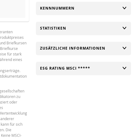
UMSCHALTEN
KENNNUMMERN
 Produkts erreicht wurde.
UMSCHALTEN
STATISTIKEN
feranten
Produktpreises
Français
PDF
 und Briefkursen
UMSCHALTEN
ZUSÄTZLICHE INFORMATIONEN
Briefkurse
ise für stark
während eines
UMSCHALTEN
ESG RATING MSCI *****
ungserträge.
ktdokumentation
gesellschaften
dikatoren zu
ziert oder
es
 Wertentwicklung
 anderer
kann für sich
en. Die
. Keine MSCI-