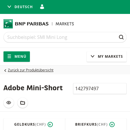
DEUTSCH
Suche
Suche
SUC
Navigation
Seitennavigation
MENÜ
MY MARKETS
Zurück zur Produktübersicht
Valor
Adobe Mini-Short
ZUR WATCHLIST HINZUFÜGEN
ZUM FIKTIVEN PORTFOLIO HINZUFÜGEN
GELDKURS
(CHF)
BRIEFKURS
(CHF)
*
*