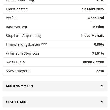
Handelswährung
CHF
Emissionstag
12 März 2025
Verfall
Open End
Basiswerttyp
Aktien
Stop Loss Anpassung
1. des Monats
Finanzierungskosten ***
0.86%
% bis zum Stop-Loss
71.61%
Swiss DOTS
08:00 - 22:00
SSPA Kategorie
2210
UMSCHALTEN
KENNNUMMERN
UMSCHALTEN
STATISTIKEN