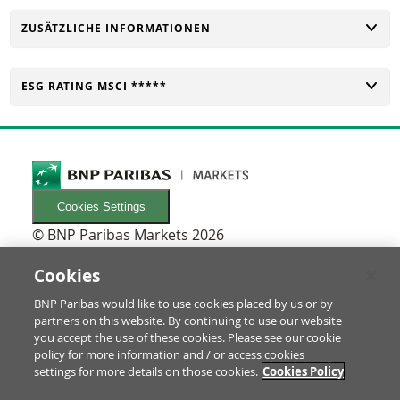
UMSCHALTEN
ZUSÄTZLICHE INFORMATIONEN
UMSCHALTEN
ESG RATING MSCI *****
Cookies Settings
© BNP Paribas Markets 2026
INFORMATIONEN
Newsletters
Cookies
FAQ
BNP Paribas would like to use cookies placed by us or by
Glossar
partners on this website. By continuing to use our website
RECHTLICHES
you accept the use of these cookies. Please see our cookie
Nutzungsbedingungen/Rechtliche Hinweise
policy for more information and / or access cookies
settings for more details on those cookies.
Cookies Policy
Prospekt & Anleger-Informationen
Datenschutz & Impressum