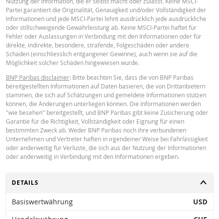
Nutzung der Information, die er selbst macht oder zulässt. Keine MSCI-
beruhen, die als zuverlässig gelten, kann deren Richtigkeit oder Vollständigk
Partei garantiert die Originalität, Genauigkeit und/oder Vollständigkeit der
nicht garantiert werden. BNP Paribas gibt keine Garantie in Bezug auf die v
Informationen und jede MSCI-Partei lehnt ausdrücklich jede ausdrückliche
Rechner bereitgestellten Informationen und übernimmt keinerlei Haftung fü
oder stillschweigende Gewährleistung ab. Keine MSCI-Partei haftet für
direkte, indirekte, besondere, zufällige, immaterielle oder Folgeschäden
Key Information Document (EN)
PDF
Fehler oder Auslassungen in Verbindung mit den Informationen oder für
(einschliesslich entgangenen Gewinns), die in irgendeiner Weise aus der
direkte, indirekte, besondere, strafende, Folgeschäden oder andere
Verwendung des Rechners durch Sie entstehen oder Ihre Berater oder die hi
Schäden (einschliesslich entgangener Gewinne), auch wenn sie auf die
enthaltenen Informationen. Die eingegebenen Wechselkursdaten stammen 
Möglichkeit solcher Schäden hingewiesen wurde.
BNP Paribas und gelten ausschliesslich zu dem angegebenen Datum. Die v
Key Information Document (FR)
Rechner angezeigten Preise sind Richtwerte und dienen nur zu
PDF
BNP Paribas disclaimer
: Bitte beachten Sie, dass die von BNP Paribas
Informationszwecken. Preisinformationen sind keine Aufforderung oder ein
bereitgestellten Informationen auf Daten basieren, die von Drittanbietern
Angebot zum Kauf oder Verkauf von Wertpapieren oder anderen
stammen, die sich auf Schätzungen und gemeldete Informationen stützen
Finanzinstrumenten. Die Informationen sind ausschließlich für die
können, die Änderungen unterliegen können. Die Informationen werden
beabsichtigten Empfänger bestimmt. Ohne die vorherige ausdrückliche
PREISINFORMATION
"wie besehen" bereitgestellt, und BNP Paribas gibt keine Zusicherung oder
Genehmigung von BNP Paribas ist es nicht gestattet, diese Informationen g
Garantie für die Richtigkeit, Vollständigkeit oder Eignung für einen
oder teilweise für irgendeinen Zweck zu reproduzieren, zu verbreiten oder z
bestimmten Zweck ab. Weder BNP Paribas noch ihre verbundenen
kopieren. Für weitere Informationen kontaktieren Sie bitte BNP Paribas.
Unternehmen und Vertreter haften in irgendeiner Weise bei Fahrlässigkeit
Latest Product Quotes
CSV
oder anderweitig für Verluste, die sich aus der Nutzung der Informationen
oder anderweitig in Verbindung mit den Informationen ergeben.
UMSCHALTEN
DETAILS
Basiswertwährung
USD