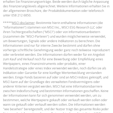
erhalten Sie Finanzierungserträge. Beide werden durch tägliche Anpassung
English
PDF
des Finanzierungslevels abgerechnet. Weitere Informationen erhalten Sie in
Leverage
1.10
-
der allgemeinen Broschüre, der Produktdokumentation oder telefonisch
Wert Position
unter 058 212 6850.
19.17
-
(CHF)
*****
MSCI disclaimer
: Bestimmte hierin enthaltene Informationen (die
TERMSHEET
"Informationen") stammen von MSCI Inc., MSCI ESG Research LLC oder
Mini Future (CHF)
19.17
-
ihren Tochtergesellschaften ("MSCI") oder von Informationsanbietern
(zusammen die "MSCI-Parteien") und wurden möglicherweise verwendet,
Deutsch (Schweiz)
PDF
um Bewertungen, Signale oder andere Indikatoren zu berechnen. Die
Informationen sind nur für interne Zwecke bestimmt und dürfen ohne
Der Mini-Future Rechner dient lediglich Informationszwecken und stellt wed
vorherige schriftliche Genehmigung weder ganz noch teilweise reproduziert
ein Angebot noch eine Aufforderung zum Kauf oder Verkauf von
oder verbreitet werden. Die Informationen dürfen weder für ein Angebot
Finanzinstrumenten dar. Wir übernehmen keine Haftung für die bereitgestel
FINAL TERMS
zum Kauf und Verkauf noch für eine Bewerbung oder Empfehlung eines
Informationen. Insbesondere ist zu beachten: Der Rechner berücksichtigt ke
Wertpapiers, eines Finanzinstruments oder-produkts, einer
Dividendenzahlungen. Er geht von einer täglichen Anpassungsmöglichkeit f
Handelsstrategie oder eines Index verwendet werden, noch dürfen sie als
den Stop Loss Level aus, während die Bedingungen der Wertpapiere in der 
Indikation oder Garantie für eine künftige Wertentwicklung verstanden
monatliche Anpassungen vorsehen. Die Ergebnisse des Rechners können d
Deutsch (Schweiz)
PDF
werden. Einige Fonds basieren auf oder sind an MSCI-Indizes geknüpft, und
von den tatsächlichen Werten der Mini Future Zertifikate abweichen.
MSCI kann auf der Grundlage des verwalteten Fondsvermögens oder
anderer Kriterien vergütet werden. MSCI hat eine Informationsbarriere
BNP Paribas fungiert nicht als Ihr Rechts- oder Steuerberater, Wirtschaftspr
zwischen Indexforschung und bestimmten Informationen geschaffen. Keine
oder Anlageberater und ist Ihnen gegenüber in Bezug auf den Rechner und /
BASISINFORMATIONSBLATT
der Informationen kann für sich genommen verwendet werden, um zu
oder im Zusammenhang mit Transaktionen in Produkten von BNP Paribas o
bestimmen, welche Wertpapiere gekauft oder verkauft werden sollen oder
anderen damit verbundenen Transaktionen nicht treuhänderisch verpflichtet
wann sie gekauft oder verkauft werden sollen. Die Informationen werden
können sich bei Anlageberatungen oder Empfehlungen jeglicher Art nicht au
"wie besehen" bereitgestellt, und der Nutzer trägt das gesamte Risiko jeder
Key Information Document (DE)
PDF
BNP Paribas verlassen. Obwohl die angegebenen Preise auf Informationen