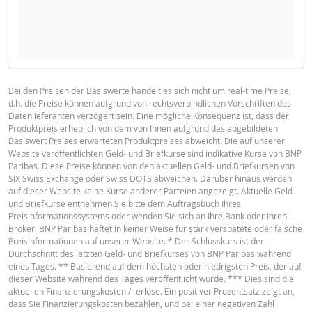
NEUER REFERENZKURS
STÜCKZAHL
BROSCHÜRE
Bei den Preisen der Basiswerte handelt es sich nicht um real-time Preise;
d.h. die Preise können aufgrund von rechtsverbindlichen Vorschriften des
Deutsch
PDF
Datenlieferanten verzögert sein. Eine mögliche Konsequenz ist, dass der
HALTEPERIODE
Produktpreis erheblich von dem von Ihnen aufgrund des abgebildeten
Basiswert Preises erwarteten Produktpreises abweicht. Die auf unserer
1 Tag
1 Woche
1 Jahr
Website veröffentlichten Geld- und Briefkurse sind indikative Kurse von BNP
Paribas. Diese Preise können von den aktuellen Geld- und Briefkursen von
English
PDF
SIX Swiss Exchange oder Swiss DOTS abweichen. Darüber hinaus werden
auf dieser Website keine Kurse anderer Parteien angezeigt. Aktuelle Geld-
und Briefkurse entnehmen Sie bitte dem Auftragsbuch Ihres
Preisinformationssystems oder wenden Sie sich an Ihre Bank oder Ihren
AKTUELLE
NEUE
Broker. BNP Paribas haftet in keiner Weise für stark verspätete oder falsche
Français
PDF
DIFFERE
SITUATION
SITUATION
Preisinformationen auf unserer Website. * Der Schlusskurs ist der
Durchschnitt des letzten Geld- und Briefkurses von BNP Paribas während
Referenzkurs
260.263
-
eines Tages. ** Basierend auf dem höchsten oder niedrigsten Preis, der auf
dieser Website während des Tages veröffentlicht wurde. *** Dies sind die
BASISPROSPEKT
Finanzierungslevel
496.2251
-
aktuellen Finanzierungskosten / -erlöse. Ein positiver Prozentsatz zeigt an,
dass Sie Finanzierungskosten bezahlen, und bei einer negativen Zahl
Stop Loss Level
446.64
-