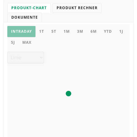
PRODUKT-CHART
PRODUKT RECHNER
DOKUMENTE
Chart
INTRADAY
1T
5T
1M
3M
6M
YTD
1J
5J
MAX
Chart Typ