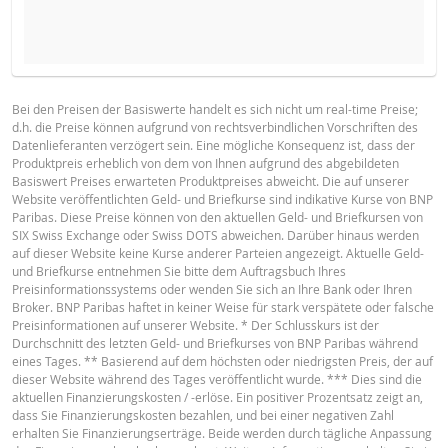
NEUER REFERENZKURS
STÜCKZAHL
BROSCHÜRE
Bei den Preisen der Basiswerte handelt es sich nicht um real-time Preise;
d.h. die Preise können aufgrund von rechtsverbindlichen Vorschriften des
Deutsch
PDF
Datenlieferanten verzögert sein. Eine mögliche Konsequenz ist, dass der
HALTEPERIODE
Produktpreis erheblich von dem von Ihnen aufgrund des abgebildeten
Basiswert Preises erwarteten Produktpreises abweicht. Die auf unserer
1 Tag
1 Woche
1 Jahr
Website veröffentlichten Geld- und Briefkurse sind indikative Kurse von BNP
Paribas. Diese Preise können von den aktuellen Geld- und Briefkursen von
English
PDF
SIX Swiss Exchange oder Swiss DOTS abweichen. Darüber hinaus werden
auf dieser Website keine Kurse anderer Parteien angezeigt. Aktuelle Geld-
und Briefkurse entnehmen Sie bitte dem Auftragsbuch Ihres
Preisinformationssystems oder wenden Sie sich an Ihre Bank oder Ihren
AKTUELLE
NEUE
Broker. BNP Paribas haftet in keiner Weise für stark verspätete oder falsche
Français
PDF
DIFFERE
SITUATION
SITUATION
Preisinformationen auf unserer Website. * Der Schlusskurs ist der
Durchschnitt des letzten Geld- und Briefkurses von BNP Paribas während
Referenzkurs
―
-
eines Tages. ** Basierend auf dem höchsten oder niedrigsten Preis, der auf
dieser Website während des Tages veröffentlicht wurde. *** Dies sind die
BASISPROSPEKT
Finanzierungslevel
143.73
-
aktuellen Finanzierungskosten / -erlöse. Ein positiver Prozentsatz zeigt an,
dass Sie Finanzierungskosten bezahlen, und bei einer negativen Zahl
Stop Loss Level
150.85
-
erhalten Sie Finanzierungserträge. Beide werden durch tägliche Anpassung
English
PDF