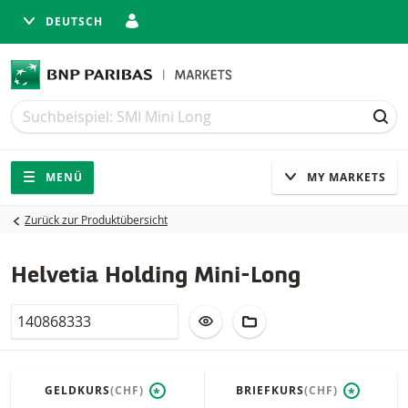
DEUTSCH
Suche
Suche
SUC
Navigation
Seitennavigation
MENÜ
MY MARKETS
Zurück zur Produktübersicht
Helvetia Holding Mini-Long
Valor
ZUR WATCHLIST HINZUFÜGEN
ZUM FIKTIVEN PORTFO
GELDKURS
(CHF)
BRIEFKURS
(CHF)
*
*