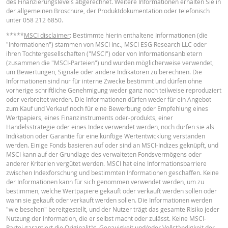
des Finanzierungslevels abgerechnet. Weitere Informationen erhalten Sie in
Leverage
2.95
-
der allgemeinen Broschüre, der Produktdokumentation oder telefonisch
Wert Position
unter 058 212 6850.
―
-
(CHF)
*****
MSCI disclaimer
: Bestimmte hierin enthaltene Informationen (die
TERMSHEET
"Informationen") stammen von MSCI Inc., MSCI ESG Research LLC oder
Mini Future (CHF)
―
-
ihren Tochtergesellschaften ("MSCI") oder von Informationsanbietern
(zusammen die "MSCI-Parteien") und wurden möglicherweise verwendet,
Deutsch (Schweiz)
PDF
um Bewertungen, Signale oder andere Indikatoren zu berechnen. Die
Informationen sind nur für interne Zwecke bestimmt und dürfen ohne
Der Mini-Future Rechner dient lediglich Informationszwecken und stellt wed
vorherige schriftliche Genehmigung weder ganz noch teilweise reproduziert
ein Angebot noch eine Aufforderung zum Kauf oder Verkauf von
oder verbreitet werden. Die Informationen dürfen weder für ein Angebot
Finanzinstrumenten dar. Wir übernehmen keine Haftung für die bereitgestel
FINAL TERMS
zum Kauf und Verkauf noch für eine Bewerbung oder Empfehlung eines
Informationen. Insbesondere ist zu beachten: Der Rechner berücksichtigt ke
Wertpapiers, eines Finanzinstruments oder-produkts, einer
Dividendenzahlungen. Er geht von einer täglichen Anpassungsmöglichkeit f
Handelsstrategie oder eines Index verwendet werden, noch dürfen sie als
den Stop Loss Level aus, während die Bedingungen der Wertpapiere in der 
Indikation oder Garantie für eine künftige Wertentwicklung verstanden
monatliche Anpassungen vorsehen. Die Ergebnisse des Rechners können d
Deutsch (Schweiz)
PDF
werden. Einige Fonds basieren auf oder sind an MSCI-Indizes geknüpft, und
von den tatsächlichen Werten der Mini Future Zertifikate abweichen.
MSCI kann auf der Grundlage des verwalteten Fondsvermögens oder
anderer Kriterien vergütet werden. MSCI hat eine Informationsbarriere
BNP Paribas fungiert nicht als Ihr Rechts- oder Steuerberater, Wirtschaftspr
zwischen Indexforschung und bestimmten Informationen geschaffen. Keine
oder Anlageberater und ist Ihnen gegenüber in Bezug auf den Rechner und /
BASISINFORMATIONSBLATT
der Informationen kann für sich genommen verwendet werden, um zu
oder im Zusammenhang mit Transaktionen in Produkten von BNP Paribas o
bestimmen, welche Wertpapiere gekauft oder verkauft werden sollen oder
anderen damit verbundenen Transaktionen nicht treuhänderisch verpflichtet
wann sie gekauft oder verkauft werden sollen. Die Informationen werden
können sich bei Anlageberatungen oder Empfehlungen jeglicher Art nicht au
"wie besehen" bereitgestellt, und der Nutzer trägt das gesamte Risiko jeder
Key Information Document (DE)
PDF
BNP Paribas verlassen. Obwohl die angegebenen Preise auf Informationen
Nutzung der Information, die er selbst macht oder zulässt. Keine MSCI-
beruhen, die als zuverlässig gelten, kann deren Richtigkeit oder Vollständigk
Partei garantiert die Originalität, Genauigkeit und/oder Vollständigkeit der