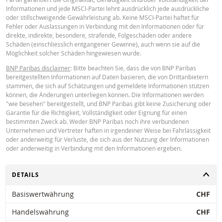
nicht garantiert werden. BNP Paribas gibt keine Garantie in Bezug auf die v
Informationen und jede MSCI-Partei lehnt ausdrücklich jede ausdrückliche
Rechner bereitgestellten Informationen und übernimmt keinerlei Haftung fü
oder stillschweigende Gewährleistung ab. Keine MSCI-Partei haftet für
direkte, indirekte, besondere, zufällige, immaterielle oder Folgeschäden
Key Information Document (EN)
PDF
Fehler oder Auslassungen in Verbindung mit den Informationen oder für
(einschliesslich entgangenen Gewinns), die in irgendeiner Weise aus der
direkte, indirekte, besondere, strafende, Folgeschäden oder andere
Verwendung des Rechners durch Sie entstehen oder Ihre Berater oder die hi
Schäden (einschliesslich entgangener Gewinne), auch wenn sie auf die
enthaltenen Informationen. Die eingegebenen Wechselkursdaten stammen 
Möglichkeit solcher Schäden hingewiesen wurde.
BNP Paribas und gelten ausschliesslich zu dem angegebenen Datum. Die v
Key Information Document (FR)
Rechner angezeigten Preise sind Richtwerte und dienen nur zu
PDF
BNP Paribas disclaimer
: Bitte beachten Sie, dass die von BNP Paribas
Informationszwecken. Preisinformationen sind keine Aufforderung oder ein
bereitgestellten Informationen auf Daten basieren, die von Drittanbietern
Angebot zum Kauf oder Verkauf von Wertpapieren oder anderen
stammen, die sich auf Schätzungen und gemeldete Informationen stützen
Finanzinstrumenten. Die Informationen sind ausschließlich für die
können, die Änderungen unterliegen können. Die Informationen werden
beabsichtigten Empfänger bestimmt. Ohne die vorherige ausdrückliche
PREISINFORMATION
"wie besehen" bereitgestellt, und BNP Paribas gibt keine Zusicherung oder
Genehmigung von BNP Paribas ist es nicht gestattet, diese Informationen g
Garantie für die Richtigkeit, Vollständigkeit oder Eignung für einen
oder teilweise für irgendeinen Zweck zu reproduzieren, zu verbreiten oder z
bestimmten Zweck ab. Weder BNP Paribas noch ihre verbundenen
kopieren. Für weitere Informationen kontaktieren Sie bitte BNP Paribas.
Unternehmen und Vertreter haften in irgendeiner Weise bei Fahrlässigkeit
Latest Product Quotes
CSV
oder anderweitig für Verluste, die sich aus der Nutzung der Informationen
oder anderweitig in Verbindung mit den Informationen ergeben.
UMSCHALTEN
DETAILS
Basiswertwährung
CHF
Handelswährung
CHF