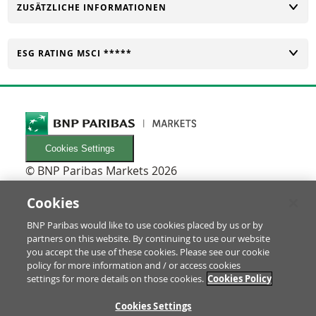
UMSCHALTEN
ZUSÄTZLICHE INFORMATIONEN
UMSCHALTEN
ESG RATING MSCI *****
Cookies Settings
© BNP Paribas Markets 2026
INFORMATIONEN
Newsletters
Cookies
FAQ
BNP Paribas would like to use cookies placed by us or by
Glossar
partners on this website. By continuing to use our website
RECHTLICHES
you accept the use of these cookies. Please see our cookie
Nutzungsbedingungen/Rechtliche Hinweise
policy for more information and / or access cookies
settings for more details on those cookies.
Cookies Policy
Prospekt & Anleger-Informationen
Datenschutz & Impressum
ZU
Cookies Settings