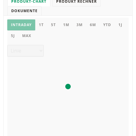
PRODUKT-CHART
PRODUKT RECHNER
DOKUMENTE
Chart
INTRADAY
1T
5T
1M
3M
6M
YTD
1J
5J
MAX
Chart Typ