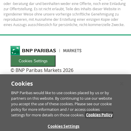
oder -beratung dar und beinhalten weder eine Offerte, noch eine Einladung
zur Offertstellung. Es ist nicht erlaubt, Teile des Inhalts dieser Website in
irgendeiner Weise ohne unsere vorherige schriftliche Genehmigung zu
reproduzieren, mit Ausnahme der Erstellung einer einzigen Kopie oder
eines Auszugs ausschliesslich für persönliche, nicht-kommerzielle Zwecke.
Cookies Settings
© BNP Paribas Markets 2026
INFORMATIONEN
Newsletters
Cookies
FAQ
BNP Paribas would like to use cookies placed by us or by
Glossar
partners on this website. By continuing to use our website
RECHTLICHES
you accept the use of these cookies. Please see our cookie
Nutzungsbedingungen/Rechtliche Hinweise
policy for more information and / or access cookies
settings for more details on those cookies.
Cookies Policy
Prospekt & Anleger-Informationen
Datenschutz & Impressum
ZU
Cookies Settings