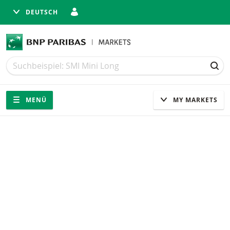
DEUTSCH
Suche
Suche
SUC
Navigation
Seitennavigation
MENÜ
MY MARKETS