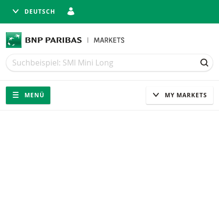
DEUTSCH
Suche
Suche
SUC
Navigation
Seitennavigation
MENÜ
MY MARKETS