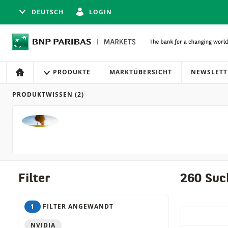
DEUTSCH
LOGIN
Navigation
Seitennavigation
PRODUKTE
MARKTÜBERSICHT
NEWSLETT
HOME
PRODUKTWISSEN
(2)
Produkte
Filter
260 Suc
1
FILTER ANGEWANDT
QUICK ACT
NVIDIA