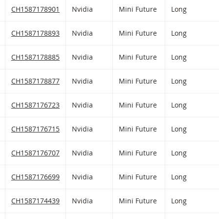
(gefilterten) Produkten
HLIST HINZUFÜGEN
 FIKTIVEN PORTFOLIO HINZUFÜGEN
Nvidia Mini Future mit ISIN code:
CH1587178901
Nvidia
Mini Future
Long
HLIST HINZUFÜGEN
 FIKTIVEN PORTFOLIO HINZUFÜGEN
Nvidia Mini Future mit ISIN code:
CH1587178893
Nvidia
Mini Future
Long
HLIST HINZUFÜGEN
 FIKTIVEN PORTFOLIO HINZUFÜGEN
Nvidia Mini Future mit ISIN code:
CH1587178885
Nvidia
Mini Future
Long
HLIST HINZUFÜGEN
 FIKTIVEN PORTFOLIO HINZUFÜGEN
Nvidia Mini Future mit ISIN code:
CH1587178877
Nvidia
Mini Future
Long
HLIST HINZUFÜGEN
 FIKTIVEN PORTFOLIO HINZUFÜGEN
Nvidia Mini Future mit ISIN code:
CH1587176723
Nvidia
Mini Future
Long
HLIST HINZUFÜGEN
 FIKTIVEN PORTFOLIO HINZUFÜGEN
Nvidia Mini Future mit ISIN code:
CH1587176715
Nvidia
Mini Future
Long
HLIST HINZUFÜGEN
 FIKTIVEN PORTFOLIO HINZUFÜGEN
Nvidia Mini Future mit ISIN code:
CH1587176707
Nvidia
Mini Future
Long
HLIST HINZUFÜGEN
 FIKTIVEN PORTFOLIO HINZUFÜGEN
Nvidia Mini Future mit ISIN code:
CH1587176699
Nvidia
Mini Future
Long
HLIST HINZUFÜGEN
 FIKTIVEN PORTFOLIO HINZUFÜGEN
Nvidia Mini Future mit ISIN code:
CH1587174439
Nvidia
Mini Future
Long