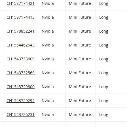
HLIST HINZUFÜGEN
 FIKTIVEN PORTFOLIO HINZUFÜGEN
Nvidia Mini Future mit ISIN code:
CH1587174421
Nvidia
Mini Future
Long
HLIST HINZUFÜGEN
 FIKTIVEN PORTFOLIO HINZUFÜGEN
Nvidia Mini Future mit ISIN code:
CH1587174413
Nvidia
Mini Future
Long
HLIST HINZUFÜGEN
 FIKTIVEN PORTFOLIO HINZUFÜGEN
Nvidia Mini Future mit ISIN code:
CH1578852241
Nvidia
Mini Future
Long
HLIST HINZUFÜGEN
 FIKTIVEN PORTFOLIO HINZUFÜGEN
Nvidia Mini Future mit ISIN code:
CH1554462643
Nvidia
Mini Future
Long
HLIST HINZUFÜGEN
 FIKTIVEN PORTFOLIO HINZUFÜGEN
Nvidia Mini Future mit ISIN code:
CH1543733609
Nvidia
Mini Future
Long
HLIST HINZUFÜGEN
 FIKTIVEN PORTFOLIO HINZUFÜGEN
Nvidia Mini Future mit ISIN code:
CH1543732569
Nvidia
Mini Future
Long
HLIST HINZUFÜGEN
 FIKTIVEN PORTFOLIO HINZUFÜGEN
Nvidia Mini Future mit ISIN code:
CH1543729300
Nvidia
Mini Future
Long
HLIST HINZUFÜGEN
 FIKTIVEN PORTFOLIO HINZUFÜGEN
Nvidia Mini Future mit ISIN code:
CH1543729292
Nvidia
Mini Future
Long
HLIST HINZUFÜGEN
 FIKTIVEN PORTFOLIO HINZUFÜGEN
Nvidia Mini Future mit ISIN code:
CH1543726231
Nvidia
Mini Future
Long
HLIST HINZUFÜGEN
 FIKTIVEN PORTFOLIO HINZUFÜGEN