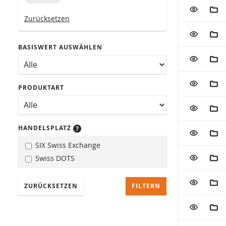
Tabelle mit 
ZUR WATC
ZUM
Zurücksetzen
ZUR WATC
ZUM
BASISWERT AUSWÄHLEN
ZUR WATC
ZUM
ZUR WATC
ZUM
PRODUKTART
ZUR WATC
ZUM
HANDELSPLATZ
ZUR WATC
ZUM
SIX Swiss Exchange
ZUR WATC
ZUM
Swiss DOTS
ZUR WATC
ZUM
ZURÜCKSETZEN
ZUR WATC
ZUM