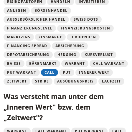
RISIKOFAKTOREN
HANDELN
INVESTIEREN
ANLEGEN
BÖRSENHANDEL
AUSSERBÖRSLICHER HANDEL
SWISS DOTS
FINANZIERUNGSLEVEL
FINANZIERUNGSKOSTEN
MARKTZINS
ZINSMARGE
DIVIDENDEN
FINANCING SPREAD
ABSICHERUNG
DEPOTABSICHERUNG
HEDGING
KURSVERLUST
BAISSE
BÄRENMARKT
WARRANT
CALL WARRANT
PUT WARRANT
CALL
PUT
INNERER WERT
ZEITWERT
STRIKE
AUSÜBUNGSPREIS
LAUFZEIT
Was versteht man unter dem
„Inneren Wertʺ bzw. dem
„Zeitwertʺ?
WARRANT
CALL WARRANT
PUT WARRANT
CALL