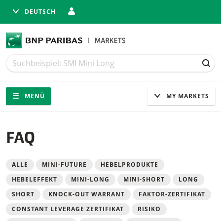
DEUTSCH
Suche
Suche
SUC
Navigation
Seitennavigation
MENÜ
MY MARKETS
FAQ
Filter
ALLE
MINI-FUTURE
HEBELPRODUKTE
HEBELEFFEKT
MINI-LONG
MINI-SHORT
LONG
SHORT
KNOCK-OUT WARRANT
FAKTOR-ZERTIFIKAT
CONSTANT LEVERAGE ZERTIFIKAT
RISIKO