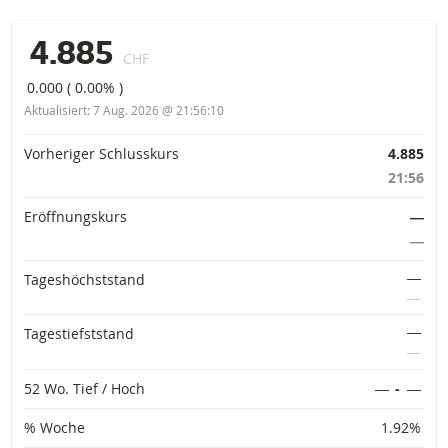
4.885
CHF
0.000
(
0.00%
)
Aktualisiert:
7 Aug. 2026 @ 21:56:10
Vorinformationen
Vorheriger Schlusskurs
4.885
21:56
Eröffnungskurs
―
―
―
Tageshöchststand
―
―
Tagestiefststand
―
52 Wo. Tief / Hoch
―
-
―
% Woche
1.92%