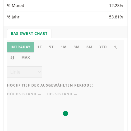
% Monat
12.28%
% Jahr
53.81%
BASISWERT CHART
CHART EINSTELLUNGEN
Basiswert Chart
INTRADAY
1T
5T
1M
3M
6M
YTD
1J
5J
MAX
Chart Typ
HOCH/ TIEF DER AUSGEWÄHLTEN PERIODE:
HÖCHSTSTAND
―
TIEFSTSTAND
―