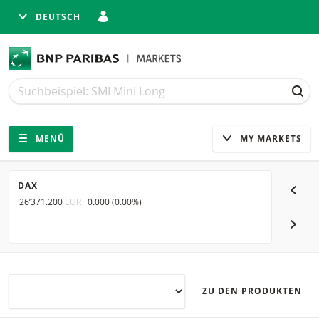
DEUTSCH
Suche
Suche
SUC
Navigation
Seitennavigation
MENÜ
MY MARKETS
DAX
SMI
26’371.200
EUR
0.000
(
0.00%
)
14’403.5
NÄCH
ZU DEN PRODUKTEN