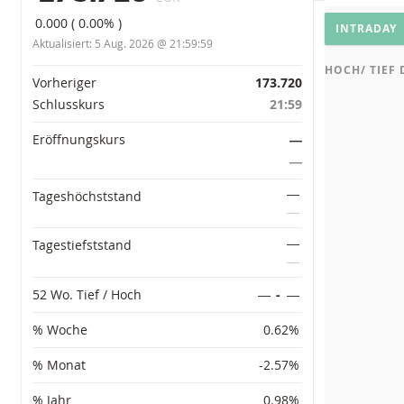
CHART EINS
Basiswe
0.000
(
0.00%
)
INTRADAY
Aktualisiert:
5 Aug. 2026 @ 21:59:59
HOCH/ TIEF
Vorinformationen
Vorheriger
173.720
Schlusskurs
21:59
Eröffnungskurs
―
―
―
Tageshöchststand
―
―
Tagestiefststand
―
52 Wo. Tief / Hoch
―
-
―
% Woche
0.62%
% Monat
-2.57%
% Jahr
0.98%