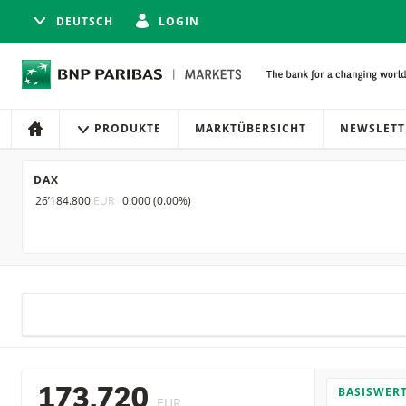
DEUTSCH
LOGIN
Navigation
Seitennavigation
PRODUKTE
MARKTÜBERSICHT
NEWSLETT
HOME
DAX
26’184.800
EUR
0.000
(
0.00%
)
BASISWER
173.720
EUR