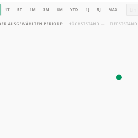
TELLUNGEN
rt Chart
Chart
1T
5T
1M
3M
6M
YTD
1J
5J
MAX
 DER AUSGEWÄHLTEN PERIODE:
HÖCHSTSTAND
―
TIEFSTSTAND