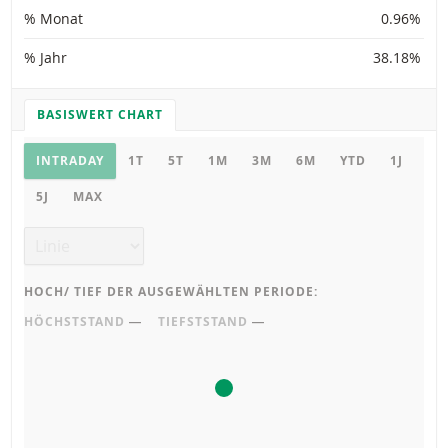
% Monat
0.96%
% Jahr
38.18%
BASISWERT CHART
CHART EINSTELLUNGEN
Basiswert Chart
INTRADAY
1T
5T
1M
3M
6M
YTD
1J
5J
MAX
Chart Typ
HOCH/ TIEF DER AUSGEWÄHLTEN PERIODE:
HÖCHSTSTAND
―
TIEFSTSTAND
―