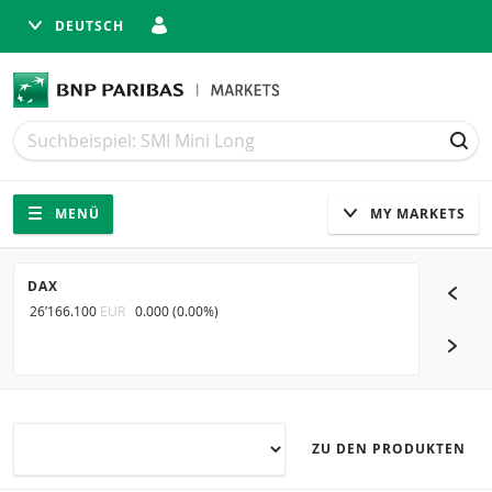
DEUTSCH
Suche
Suche
SUC
Navigation
Seitennavigation
MENÜ
MY MARKETS
DAX
SMI
26’166.100
EUR
0.000
(
0.00%
)
14’360.9
NÄCH
ZU DEN PRODUKTEN