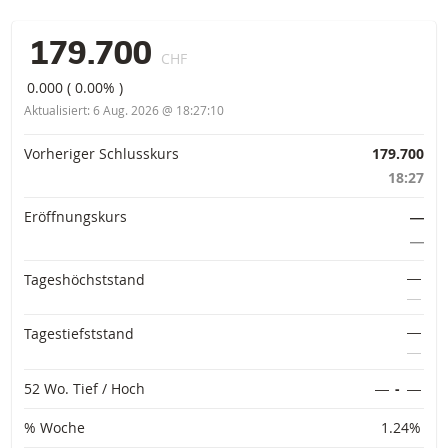
179.700
CHF
0.000
(
0.00%
)
Aktualisiert:
6 Aug. 2026 @ 18:27:10
Vorinformationen
Vorheriger Schlusskurs
179.700
18:27
Eröffnungskurs
―
―
―
Tageshöchststand
―
―
Tagestiefststand
―
52 Wo. Tief / Hoch
―
-
―
% Woche
1.24%