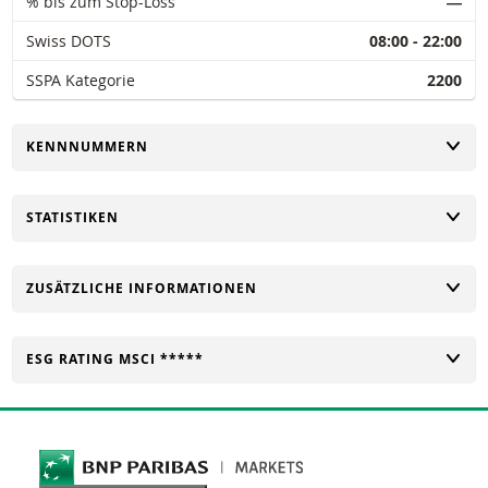
% bis zum Stop-Loss
―
Swiss DOTS
08:00 - 22:00
SSPA Kategorie
2200
UMSCHALTEN
KENNNUMMERN
UMSCHALTEN
STATISTIKEN
UMSCHALTEN
ZUSÄTZLICHE INFORMATIONEN
UMSCHALTEN
ESG RATING MSCI *****