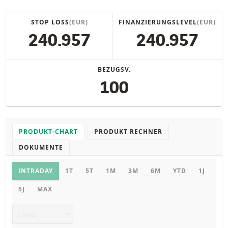
STOP LOSS
(EUR)
FINANZIERUNGSLEVEL
(EUR)
240.957
240.957
BEZUGSV.
100
PRODUKT-CHART
PRODUKT RECHNER
DOKUMENTE
Chart
INTRADAY
1T
5T
1M
3M
6M
YTD
1J
5J
MAX
Chart Typ