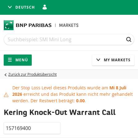
DEUTSCH
Suche
Suche
SUC
Navigation
Seitennavigation
MENÜ
MY MARKETS
Zurück zur Produktübersicht
Der Stop Loss Level dieses Produkts wurde am
Mi 8 Juli
Stop Loss erreicht
2026
erreicht und das Produkt kann nicht mehr gehandelt
werden.
Der Restwert beträgt:
0.00
.
Kering Knock-Out Warrant Call
Valor