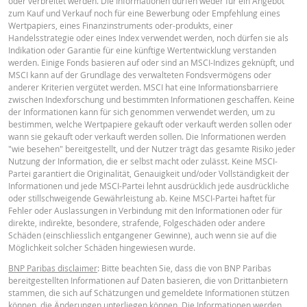
oder verbreitet werden. Die Informationen dürfen weder für ein Angebot
zum Kauf und Verkauf noch für eine Bewerbung oder Empfehlung eines
Wertpapiers, eines Finanzinstruments oder-produkts, einer
Handelsstrategie oder eines Index verwendet werden, noch dürfen sie als
Indikation oder Garantie für eine künftige Wertentwicklung verstanden
Key Information Document (FR)
PDF
werden. Einige Fonds basieren auf oder sind an MSCI-Indizes geknüpft, und
MSCI kann auf der Grundlage des verwalteten Fondsvermögens oder
anderer Kriterien vergütet werden. MSCI hat eine Informationsbarriere
zwischen Indexforschung und bestimmten Informationen geschaffen. Keine
PREISINFORMATION
der Informationen kann für sich genommen verwendet werden, um zu
bestimmen, welche Wertpapiere gekauft oder verkauft werden sollen oder
wann sie gekauft oder verkauft werden sollen. Die Informationen werden
"wie besehen" bereitgestellt, und der Nutzer trägt das gesamte Risiko jeder
Latest Product Quotes
CSV
Nutzung der Information, die er selbst macht oder zulässt. Keine MSCI-
Partei garantiert die Originalität, Genauigkeit und/oder Vollständigkeit der
Informationen und jede MSCI-Partei lehnt ausdrücklich jede ausdrückliche
oder stillschweigende Gewährleistung ab. Keine MSCI-Partei haftet für
Fehler oder Auslassungen in Verbindung mit den Informationen oder für
direkte, indirekte, besondere, strafende, Folgeschäden oder andere
Schäden (einschliesslich entgangener Gewinne), auch wenn sie auf die
Möglichkeit solcher Schäden hingewiesen wurde.
BNP Paribas disclaimer
: Bitte beachten Sie, dass die von BNP Paribas
bereitgestellten Informationen auf Daten basieren, die von Drittanbietern
stammen, die sich auf Schätzungen und gemeldete Informationen stützen
können, die Änderungen unterliegen können. Die Informationen werden