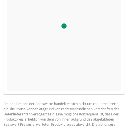
Der Rechner für dieses Produkt ist deaktiviert, da der Stop-
BASISPROSPEKT
Loss-Level dieses Produkts erreicht wurde.
Bei den Preisen der Basiswerte handelt es sich nicht um real-time Preise;
d.h. die Preise können aufgrund von rechtsverbindlichen Vorschriften des
English
PDF
Datenlieferanten verzögert sein. Eine mögliche Konsequenz ist, dass der
Produktpreis erheblich von dem von Ihnen aufgrund des abgebildeten
Basiswert Preises erwarteten Produktpreises abweicht. Die auf unserer