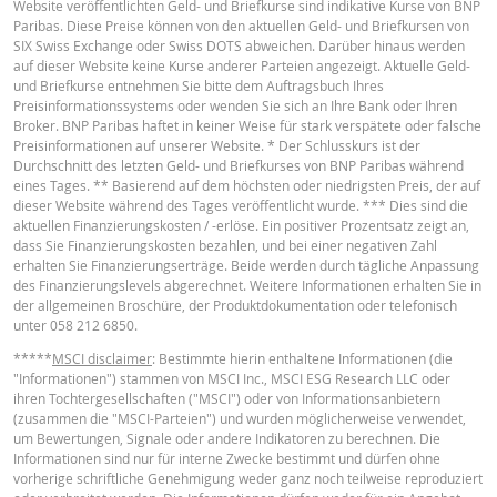
Website veröffentlichten Geld- und Briefkurse sind indikative Kurse von BNP
TERMSHEET
Paribas. Diese Preise können von den aktuellen Geld- und Briefkursen von
SIX Swiss Exchange oder Swiss DOTS abweichen. Darüber hinaus werden
auf dieser Website keine Kurse anderer Parteien angezeigt. Aktuelle Geld-
und Briefkurse entnehmen Sie bitte dem Auftragsbuch Ihres
Deutsch (Schweiz)
PDF
Preisinformationssystems oder wenden Sie sich an Ihre Bank oder Ihren
Broker. BNP Paribas haftet in keiner Weise für stark verspätete oder falsche
Preisinformationen auf unserer Website. * Der Schlusskurs ist der
Durchschnitt des letzten Geld- und Briefkurses von BNP Paribas während
FINAL TERMS
eines Tages. ** Basierend auf dem höchsten oder niedrigsten Preis, der auf
dieser Website während des Tages veröffentlicht wurde. *** Dies sind die
aktuellen Finanzierungskosten / -erlöse. Ein positiver Prozentsatz zeigt an,
dass Sie Finanzierungskosten bezahlen, und bei einer negativen Zahl
Deutsch (Schweiz)
PDF
erhalten Sie Finanzierungserträge. Beide werden durch tägliche Anpassung
des Finanzierungslevels abgerechnet. Weitere Informationen erhalten Sie in
der allgemeinen Broschüre, der Produktdokumentation oder telefonisch
unter 058 212 6850.
BASISINFORMATIONSBLATT
*****
MSCI disclaimer
: Bestimmte hierin enthaltene Informationen (die
"Informationen") stammen von MSCI Inc., MSCI ESG Research LLC oder
ihren Tochtergesellschaften ("MSCI") oder von Informationsanbietern
Key Information Document (DE)
PDF
(zusammen die "MSCI-Parteien") und wurden möglicherweise verwendet,
um Bewertungen, Signale oder andere Indikatoren zu berechnen. Die
Informationen sind nur für interne Zwecke bestimmt und dürfen ohne
vorherige schriftliche Genehmigung weder ganz noch teilweise reproduziert
Key Information Document (EN)
PDF