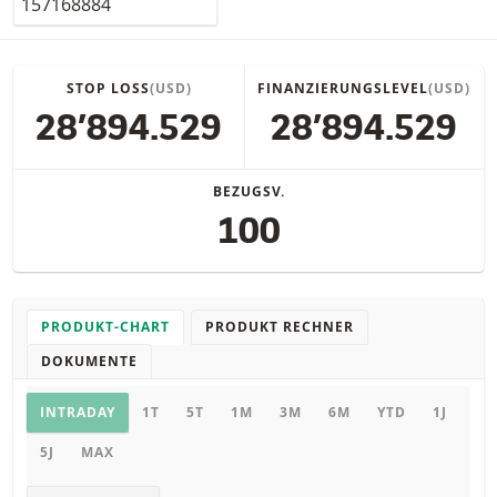
STOP LOSS
(USD)
FINANZIERUNGSLEVEL
(USD)
28’894.529
28’894.529
BEZUGSV.
100
PRODUKT-CHART
PRODUKT RECHNER
DOKUMENTE
Chart
INTRADAY
1T
5T
1M
3M
6M
YTD
1J
5J
MAX