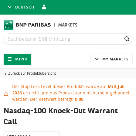
DEUTSCH
Suche
Suche
SUC
Navigation
Seitennavigation
MENÜ
MY MARKETS
Zurück zur Produktübersicht
Der Stop Loss Level dieses Produkts wurde am
Mi 8 Juli
Stop Loss erreicht
2026
erreicht und das Produkt kann nicht mehr gehandelt
werden.
Der Restwert beträgt:
0.00
.
Nasdaq-100 Knock-Out Warrant
Call
Valor