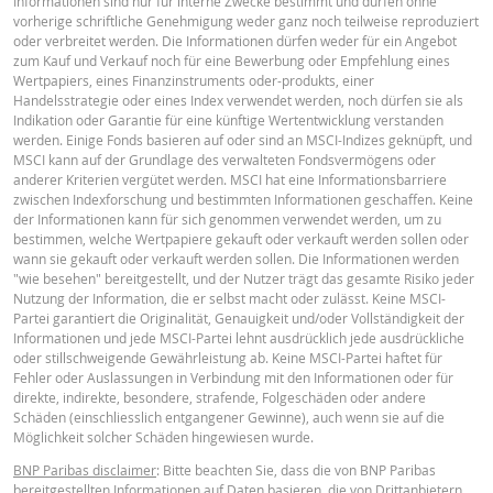
Informationen sind nur für interne Zwecke bestimmt und dürfen ohne
vorherige schriftliche Genehmigung weder ganz noch teilweise reproduziert
Key Information Document (EN)
PDF
oder verbreitet werden. Die Informationen dürfen weder für ein Angebot
zum Kauf und Verkauf noch für eine Bewerbung oder Empfehlung eines
Wertpapiers, eines Finanzinstruments oder-produkts, einer
Handelsstrategie oder eines Index verwendet werden, noch dürfen sie als
Indikation oder Garantie für eine künftige Wertentwicklung verstanden
Key Information Document (FR)
PDF
werden. Einige Fonds basieren auf oder sind an MSCI-Indizes geknüpft, und
MSCI kann auf der Grundlage des verwalteten Fondsvermögens oder
anderer Kriterien vergütet werden. MSCI hat eine Informationsbarriere
zwischen Indexforschung und bestimmten Informationen geschaffen. Keine
PREISINFORMATION
der Informationen kann für sich genommen verwendet werden, um zu
bestimmen, welche Wertpapiere gekauft oder verkauft werden sollen oder
wann sie gekauft oder verkauft werden sollen. Die Informationen werden
"wie besehen" bereitgestellt, und der Nutzer trägt das gesamte Risiko jeder
Latest Product Quotes
CSV
Nutzung der Information, die er selbst macht oder zulässt. Keine MSCI-
Partei garantiert die Originalität, Genauigkeit und/oder Vollständigkeit der
Informationen und jede MSCI-Partei lehnt ausdrücklich jede ausdrückliche
oder stillschweigende Gewährleistung ab. Keine MSCI-Partei haftet für
Fehler oder Auslassungen in Verbindung mit den Informationen oder für
direkte, indirekte, besondere, strafende, Folgeschäden oder andere
Schäden (einschliesslich entgangener Gewinne), auch wenn sie auf die
Möglichkeit solcher Schäden hingewiesen wurde.
BNP Paribas disclaimer
: Bitte beachten Sie, dass die von BNP Paribas
bereitgestellten Informationen auf Daten basieren, die von Drittanbietern