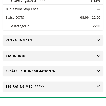
Finanzierungskosten ***
8.12%
% bis zum Stop-Loss
―
Swiss DOTS
08:00 - 22:00
SSPA Kategorie
2200
UMSCHALTEN
KENNNUMMERN
UMSCHALTEN
STATISTIKEN
UMSCHALTEN
ZUSÄTZLICHE INFORMATIONEN
UMSCHALTEN
ESG RATING MSCI *****