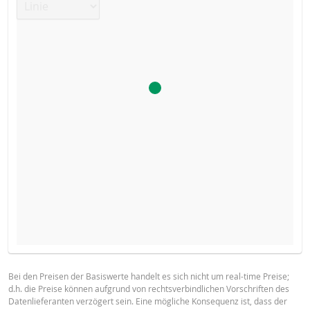
Chart Typ
Der Rechner für dieses Produkt ist deaktiviert, da der Stop-
BASISPROSPEKT
Loss-Level dieses Produkts erreicht wurde.
Bei den Preisen der Basiswerte handelt es sich nicht um real-time Preise;
d.h. die Preise können aufgrund von rechtsverbindlichen Vorschriften des
English
PDF
Datenlieferanten verzögert sein. Eine mögliche Konsequenz ist, dass der