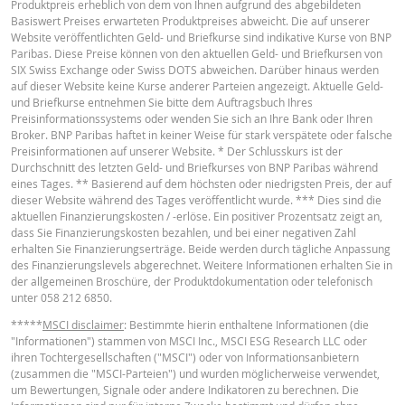
Produktpreis erheblich von dem von Ihnen aufgrund des abgebildeten
Basiswert Preises erwarteten Produktpreises abweicht. Die auf unserer
Website veröffentlichten Geld- und Briefkurse sind indikative Kurse von BNP
TERMSHEET
Paribas. Diese Preise können von den aktuellen Geld- und Briefkursen von
SIX Swiss Exchange oder Swiss DOTS abweichen. Darüber hinaus werden
auf dieser Website keine Kurse anderer Parteien angezeigt. Aktuelle Geld-
und Briefkurse entnehmen Sie bitte dem Auftragsbuch Ihres
Deutsch (Schweiz)
PDF
Preisinformationssystems oder wenden Sie sich an Ihre Bank oder Ihren
Broker. BNP Paribas haftet in keiner Weise für stark verspätete oder falsche
Preisinformationen auf unserer Website. * Der Schlusskurs ist der
Durchschnitt des letzten Geld- und Briefkurses von BNP Paribas während
FINAL TERMS
eines Tages. ** Basierend auf dem höchsten oder niedrigsten Preis, der auf
dieser Website während des Tages veröffentlicht wurde. *** Dies sind die
aktuellen Finanzierungskosten / -erlöse. Ein positiver Prozentsatz zeigt an,
dass Sie Finanzierungskosten bezahlen, und bei einer negativen Zahl
Deutsch (Schweiz)
PDF
erhalten Sie Finanzierungserträge. Beide werden durch tägliche Anpassung
des Finanzierungslevels abgerechnet. Weitere Informationen erhalten Sie in
der allgemeinen Broschüre, der Produktdokumentation oder telefonisch
unter 058 212 6850.
BASISINFORMATIONSBLATT
*****
MSCI disclaimer
: Bestimmte hierin enthaltene Informationen (die
"Informationen") stammen von MSCI Inc., MSCI ESG Research LLC oder
ihren Tochtergesellschaften ("MSCI") oder von Informationsanbietern
Key Information Document (DE)
PDF
(zusammen die "MSCI-Parteien") und wurden möglicherweise verwendet,
um Bewertungen, Signale oder andere Indikatoren zu berechnen. Die