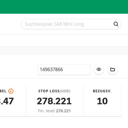
Suche
Suche
SUCH
Valor
ZUR WATCHLI
ZUM F
BEL
STOP LOSS
(USD)
BEZUGSV.
*
.47
278.221
10
Fin. level
278.221