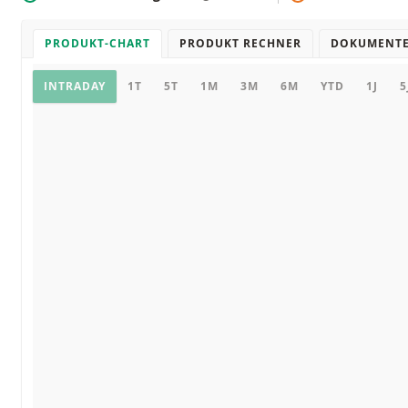
PRODUKT-CHART
PRODUKT RECHNER
DOKUMENT
Chart
INTRADAY
1T
5T
1M
3M
6M
YTD
1J
5