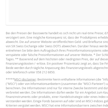
NEUER REFERENZKURS
STÜCKZA
BASISPROSPEKT
Bei den Preisen der Basiswerte handelt es sich nicht um real-time Preise; d
verzögert sein. Eine mögliche Konsequenz ist, dass der Produktpreis erheb
English
PD
abweicht. Die auf unserer Website veröffentlichten Geld- und Briefkurse sin
von SIX Swiss Exchange oder Swiss DOTS abweichen. Darüber hinaus werden 
entnehmen Sie bitte dem Auftragsbuch Ihres Preisinformationssystems oder w
verspätete oder falsche Preisinformationen auf unserer Website. * Der Schl
Referenzkurs
TERMSHEET
Tages. ** Basierend auf dem höchsten oder niedrigsten Preis, der auf diese
Finanzierungskosten / -erlöse. Ein positiver Prozentsatz zeigt an, dass Sie 
Finanzierungslevel
Beide werden durch tägliche Anpassung des Finanzierungslevels abgerechne
Stop Loss Level
oder telefonisch unter 058 212 6850.
Deutsch (Schweiz)
PD
*****
Abstand zum Stop Loss (in %)
MSCI disclaimer
: Bestimmte hierin enthaltene Informationen (die "I
("MSCI") oder von Informationsanbietern (zusammen die "MSCI-Parteien") 
Wert Position (CHF)
berechnen. Die Informationen sind nur für interne Zwecke bestimmt und dür
FINAL TERMS
verbreitet werden. Die Informationen dürfen weder für ein Angebot zum Ka
Knock-Out Warrant (open end) (CHF)
Finanzinstruments oder-produkts, einer Handelsstrategie oder eines Index v
verstanden werden. Einige Fonds basieren auf oder sind an MSCI-Indizes g
Kriterien vergütet werden. MSCI hat eine Informationsbarriere zwischen In
Deutsch (Schweiz)
PD