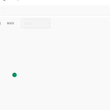
E
Chart Typ
J
MAX