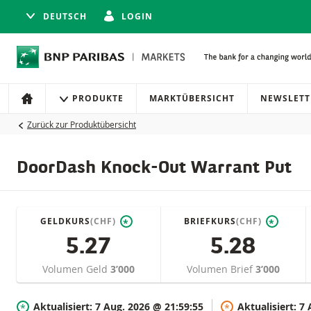
DEUTSCH
LOGIN
Navigation
Seitennavigation
PRODUKTE
MARKTÜBERSICHT
NEWSLETT
HOME
Zurück zur Produktübersicht
DoorDash Knock-Out Warrant Put
GELDKURS
(CHF)
BRIEFKURS
(CHF)
*
*
5.27
5.28
Volumen Geld
3’000
Volumen Brief
3’000
Aktualisiert:
7 Aug. 2026 @ 21:59:55
Aktualisiert:
7 
*
*