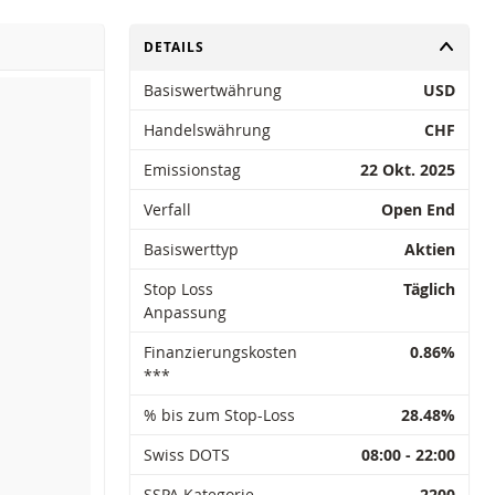
UMSCHALTEN
DETAILS
Basiswertwährung
USD
Handelswährung
CHF
Emissionstag
22 Okt. 2025
Verfall
Open End
Basiswerttyp
Aktien
Stop Loss
Täglich
Anpassung
Finanzierungskosten
0.86%
***
% bis zum Stop-Loss
28.48%
Swiss DOTS
08:00 - 22:00
SSPA Kategorie
2200