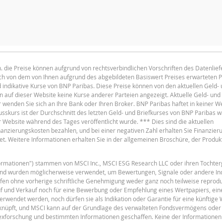
HL
HALTEPERIODE
1 Tag
1 Woch
.h. die Preise können aufgrund von rechtsverbindlichen Vorschriften des Datenlie
lich von dem von Ihnen aufgrund des abgebildeten Basiswert Preises erwarteten 
F
d indikative Kurse von BNP Paribas. Diese Preise können von den aktuellen Geld-
auf dieser Website keine Kurse anderer Parteien angezeigt. Aktuelle Geld- und 
AKTUELLE SITUATION
enden Sie sich an Ihre Bank oder Ihren Broker. BNP Paribas haftet in keiner We
usskurs ist der Durchschnitt des letzten Geld- und Briefkurses von BNP Paribas 
216.548
r Website während des Tages veröffentlicht wurde. *** Dies sind die aktuellen
Finanzierungskosten bezahlen, und bei einer negativen Zahl erhalten Sie Finanzier
278.221
t. Weitere Informationen erhalten Sie in der allgemeinen Broschüre, der Produ
278.221
F
nformationen") stammen von MSCI Inc., MSCI ESG Research LLC oder ihren Tochter
28.48%
und wurden möglicherweise verwendet, um Bewertungen, Signale oder andere In
5.27
fen ohne vorherige schriftliche Genehmigung weder ganz noch teilweise reprodu
uf und Verkauf noch für eine Bewerbung oder Empfehlung eines Wertpapiers, ein
5.27
erwendet werden, noch dürfen sie als Indikation oder Garantie für eine künftige
eknüpft, und MSCI kann auf der Grundlage des verwalteten Fondsvermögens oder
dexforschung und bestimmten Informationen geschaffen. Keine der Informationen 
F