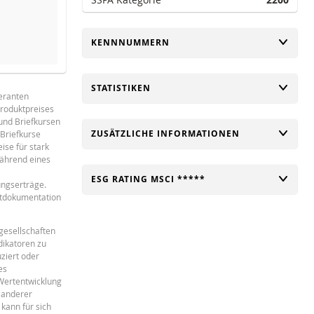
UMSCHALTEN
KENNNUMMERN
UMSCHALTEN
STATISTIKEN
e
1 Jahr
feranten
Produktpreises
 und Briefkursen
UMSCHALTEN
ZUSÄTZLICHE INFORMATIONEN
Briefkurse
NEUE SITUATION
DIFFER
ise für stark
während eines
-
UMSCHALTEN
ESG RATING MSCI *****
ungserträge.
-
ktdokumentation
-
gesellschaften
-
dikatoren zu
-
ziert oder
es
-
 Wertentwicklung
 anderer
kann für sich