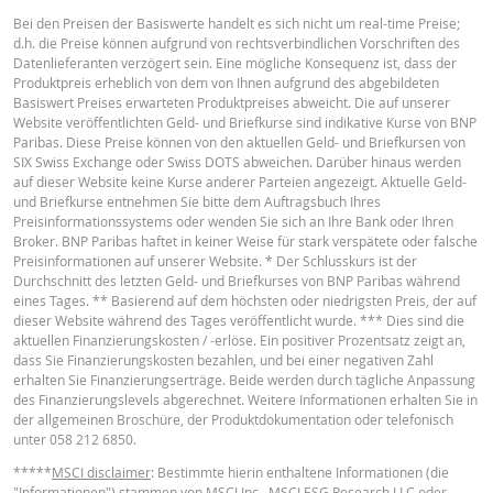
DATUM
DES
KAPITALWERT
ANPASSUNGSSCH
Bei den Preisen der Basiswerte handelt es sich nicht um real-time Preise;
RESETS
d.h. die Preise können aufgrund von rechtsverbindlichen Vorschriften des
Deutsch
PDF
Datenlieferanten verzögert sein. Eine mögliche Konsequenz ist, dass der
7 Aug.
täglich
6.65
Produktpreis erheblich von dem von Ihnen aufgrund des abgebildeten
2026 07:35
Basiswert Preises erwarteten Produktpreises abweicht. Die auf unserer
Website veröffentlichten Geld- und Briefkurse sind indikative Kurse von BNP
6 Aug.
täglich
6.65
Paribas. Diese Preise können von den aktuellen Geld- und Briefkursen von
2026 22:25
English
PDF
SIX Swiss Exchange oder Swiss DOTS abweichen. Darüber hinaus werden
auf dieser Website keine Kurse anderer Parteien angezeigt. Aktuelle Geld-
5 Aug.
täglich
6.21
und Briefkurse entnehmen Sie bitte dem Auftragsbuch Ihres
2026 22:15
Preisinformationssystems oder wenden Sie sich an Ihre Bank oder Ihren
Broker. BNP Paribas haftet in keiner Weise für stark verspätete oder falsche
4 Aug.
Français
PDF
täglich
7.09
Preisinformationen auf unserer Website. * Der Schlusskurs ist der
2026 22:17
Durchschnitt des letzten Geld- und Briefkurses von BNP Paribas während
eines Tages. ** Basierend auf dem höchsten oder niedrigsten Preis, der auf
3 Aug.
täglich
9.21
dieser Website während des Tages veröffentlicht wurde. *** Dies sind die
2026 22:16
BASISPROSPEKT
aktuellen Finanzierungskosten / -erlöse. Ein positiver Prozentsatz zeigt an,
dass Sie Finanzierungskosten bezahlen, und bei einer negativen Zahl
30 Juli
täglich
9.36
erhalten Sie Finanzierungserträge. Beide werden durch tägliche Anpassung
2026 22:16
English
PDF
des Finanzierungslevels abgerechnet. Weitere Informationen erhalten Sie in
der allgemeinen Broschüre, der Produktdokumentation oder telefonisch
29 Juli
täglich
12.15
unter 058 212 6850.
2026 22:16
*****
MSCI disclaimer
: Bestimmte hierin enthaltene Informationen (die
TERMSHEET
28 Juli
täglich
10.97
"Informationen") stammen von MSCI Inc., MSCI ESG Research LLC oder