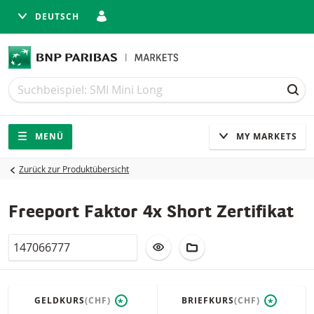
DEUTSCH
Suche
Suche
SUC
Navigation
Seitennavigation
MENÜ
MY MARKETS
Zurück zur Produktübersicht
Freeport Faktor 4x Short Zertifikat
Valor
ZUR WATCHLIST HINZUFÜGEN
ZUM FIKTIVEN PORTFO
GELDKURS
(CHF)
BRIEFKURS
(CHF)
*
*