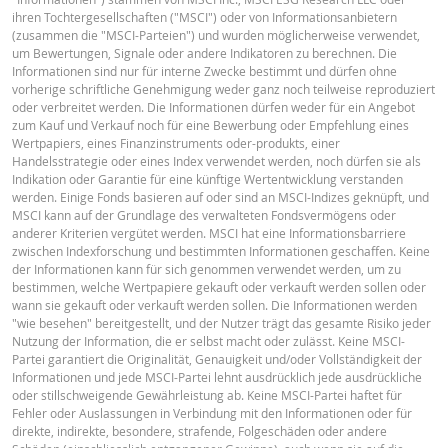
2026 22:18
ihren Tochtergesellschaften ("MSCI") oder von Informationsanbietern
(zusammen die "MSCI-Parteien") und wurden möglicherweise verwendet,
27 Juli
Deutsch (Schweiz)
PDF
täglich
10.26
um Bewertungen, Signale oder andere Indikatoren zu berechnen. Die
2026 22:16
Informationen sind nur für interne Zwecke bestimmt und dürfen ohne
vorherige schriftliche Genehmigung weder ganz noch teilweise reproduziert
24 Juli
täglich
10.34
oder verbreitet werden. Die Informationen dürfen weder für ein Angebot
2026 22:18
FINAL TERMS
zum Kauf und Verkauf noch für eine Bewerbung oder Empfehlung eines
Wertpapiers, eines Finanzinstruments oder-produkts, einer
Handelsstrategie oder eines Index verwendet werden, noch dürfen sie als
DOWNLOAD
Indikation oder Garantie für eine künftige Wertentwicklung verstanden
Deutsch (Schweiz)
PDF
werden. Einige Fonds basieren auf oder sind an MSCI-Indizes geknüpft, und
MSCI kann auf der Grundlage des verwalteten Fondsvermögens oder
anderer Kriterien vergütet werden. MSCI hat eine Informationsbarriere
Verlauf der Resets
xlsx
zwischen Indexforschung und bestimmten Informationen geschaffen. Keine
BASISINFORMATIONSBLATT
der Informationen kann für sich genommen verwendet werden, um zu
bestimmen, welche Wertpapiere gekauft oder verkauft werden sollen oder
wann sie gekauft oder verkauft werden sollen. Die Informationen werden
"wie besehen" bereitgestellt, und der Nutzer trägt das gesamte Risiko jeder
Key Information Document (DE)
PDF
Nutzung der Information, die er selbst macht oder zulässt. Keine MSCI-
Partei garantiert die Originalität, Genauigkeit und/oder Vollständigkeit der
Informationen und jede MSCI-Partei lehnt ausdrücklich jede ausdrückliche
oder stillschweigende Gewährleistung ab. Keine MSCI-Partei haftet für
Key Information Document (EN)
PDF
Fehler oder Auslassungen in Verbindung mit den Informationen oder für
direkte, indirekte, besondere, strafende, Folgeschäden oder andere