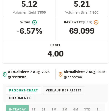
5.12
5.21
Volumen Geld
1’800
Volumen Brief
1’800
% TAG
BASISWERT
(USD)
*
*
-6.57%
69.099
HEBEL
4.00
Aktualisiert:
7 Aug. 2026
Aktualisiert:
7 Aug. 2026
*
*
@ 11:20:02
@ 11:22:44
PRODUKT-CHART
VERLAUF DER RESETS
DOKUMENTE
Chart
INTRADAY
1T
5T
1M
3M
6M
YTD
1J