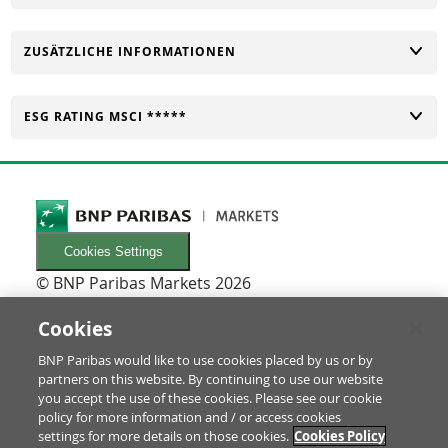
UMSCHALTEN
ZUSÄTZLICHE INFORMATIONEN
UMSCHALTEN
ESG RATING MSCI *****
Cookies Settings
© BNP Paribas Markets 2026
INFORMATIONEN
Newsletters
Cookies
FAQ
BNP Paribas would like to use cookies placed by us or by
Glossar
partners on this website. By continuing to use our website
RECHTLICHES
you accept the use of these cookies. Please see our cookie
Nutzungsbedingungen/Rechtliche Hinweise
policy for more information and / or access cookies
settings for more details on those cookies.
Cookies Policy
Prospekt & Anleger-Informationen