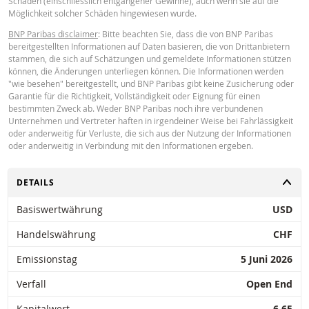
Schäden (einschliesslich entgangener Gewinne), auch wenn sie auf die
Möglichkeit solcher Schäden hingewiesen wurde.
Key Information Document (FR)
PDF
BNP Paribas disclaimer
: Bitte beachten Sie, dass die von BNP Paribas
bereitgestellten Informationen auf Daten basieren, die von Drittanbietern
stammen, die sich auf Schätzungen und gemeldete Informationen stützen
können, die Änderungen unterliegen können. Die Informationen werden
PREISINFORMATION
"wie besehen" bereitgestellt, und BNP Paribas gibt keine Zusicherung oder
Garantie für die Richtigkeit, Vollständigkeit oder Eignung für einen
bestimmten Zweck ab. Weder BNP Paribas noch ihre verbundenen
Unternehmen und Vertreter haften in irgendeiner Weise bei Fahrlässigkeit
Latest Product Quotes
CSV
oder anderweitig für Verluste, die sich aus der Nutzung der Informationen
oder anderweitig in Verbindung mit den Informationen ergeben.
UMSCHALTEN
DETAILS
Basiswertwährung
USD
Restrike history
xlsx
Handelswährung
CHF
Emissionstag
5 Juni 2026
Verfall
Open End
Kapitalwert
6.65