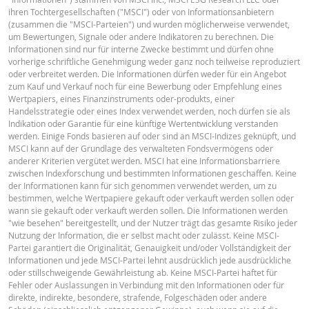
2026 22:18
ihren Tochtergesellschaften ("MSCI") oder von Informationsanbietern
(zusammen die "MSCI-Parteien") und wurden möglicherweise verwendet,
27 Juli
Deutsch (Schweiz)
PDF
täglich
0.65
um Bewertungen, Signale oder andere Indikatoren zu berechnen. Die
2026 22:16
Informationen sind nur für interne Zwecke bestimmt und dürfen ohne
vorherige schriftliche Genehmigung weder ganz noch teilweise reproduziert
oder verbreitet werden. Die Informationen dürfen weder für ein Angebot
DOWNLOAD
FINAL TERMS
zum Kauf und Verkauf noch für eine Bewerbung oder Empfehlung eines
Wertpapiers, eines Finanzinstruments oder-produkts, einer
Handelsstrategie oder eines Index verwendet werden, noch dürfen sie als
Indikation oder Garantie für eine künftige Wertentwicklung verstanden
Verlauf der Resets
xlsx
Deutsch (Schweiz)
PDF
werden. Einige Fonds basieren auf oder sind an MSCI-Indizes geknüpft, und
MSCI kann auf der Grundlage des verwalteten Fondsvermögens oder
anderer Kriterien vergütet werden. MSCI hat eine Informationsbarriere
zwischen Indexforschung und bestimmten Informationen geschaffen. Keine
BASISINFORMATIONSBLATT
der Informationen kann für sich genommen verwendet werden, um zu
bestimmen, welche Wertpapiere gekauft oder verkauft werden sollen oder
wann sie gekauft oder verkauft werden sollen. Die Informationen werden
"wie besehen" bereitgestellt, und der Nutzer trägt das gesamte Risiko jeder
Key Information Document (DE)
PDF
Nutzung der Information, die er selbst macht oder zulässt. Keine MSCI-
Partei garantiert die Originalität, Genauigkeit und/oder Vollständigkeit der
Informationen und jede MSCI-Partei lehnt ausdrücklich jede ausdrückliche
oder stillschweigende Gewährleistung ab. Keine MSCI-Partei haftet für
Key Information Document (EN)
PDF
Fehler oder Auslassungen in Verbindung mit den Informationen oder für
direkte, indirekte, besondere, strafende, Folgeschäden oder andere