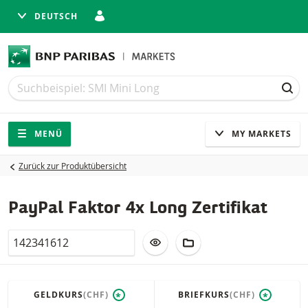
DEUTSCH
Suche
Suche
SUC
Navigation
Seitennavigation
MENÜ
MY MARKETS
Zurück zur Produktübersicht
PayPal Faktor 4x Long Zertifikat
Valor
ZUR WATCHLIST HINZUFÜGEN
ZUM FIKTIVEN PORTFO
GELDKURS
(CHF)
BRIEFKURS
(CHF)
*
*