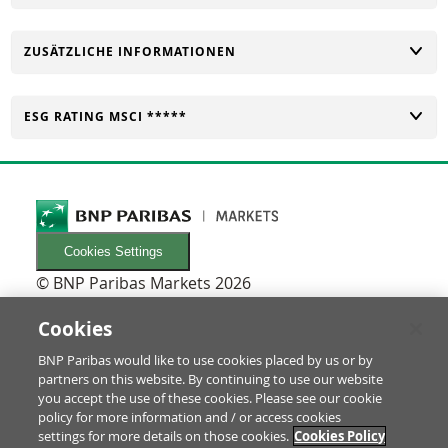
UMSCHALTEN
ZUSÄTZLICHE INFORMATIONEN
UMSCHALTEN
ESG RATING MSCI *****
Cookies Settings
© BNP Paribas Markets 2026
INFORMATIONEN
Newsletters
Cookies
FAQ
BNP Paribas would like to use cookies placed by us or by
Glossar
partners on this website. By continuing to use our website
RECHTLICHES
you accept the use of these cookies. Please see our cookie
Nutzungsbedingungen/Rechtliche Hinweise
policy for more information and / or access cookies
settings for more details on those cookies.
Cookies Policy
Prospekt & Anleger-Informationen