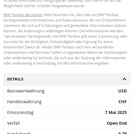
Schäden (einschliesslich entgangener Gewinne), auch wenn sie auf die
Möglichkeit solcher Schäden hingewiesen wurde.
Key Information Document (FR)
PDF
BNP Paribas disclaimer
: Bitte beachten Sie, dass die von BNP Paribas
bereitgestellten Informationen auf Daten basieren, die von Drittanbietern
stammen, die sich auf Schätzungen und gemeldete Informationen stützen
können, die Änderungen unterliegen können. Die Informationen werden
PREISINFORMATION
"wie besehen" bereitgestellt, und BNP Paribas gibt keine Zusicherung oder
Garantie für die Richtigkeit, Vollständigkeit oder Eignung für einen
bestimmten Zweck ab. Weder BNP Paribas noch ihre verbundenen
Unternehmen und Vertreter haften in irgendeiner Weise bei Fahrlässigkeit
Latest Product Quotes
CSV
oder anderweitig für Verluste, die sich aus der Nutzung der Informationen
oder anderweitig in Verbindung mit den Informationen ergeben.
UMSCHALTEN
DETAILS
Basiswertwährung
USD
Restrike history
xlsx
Handelswährung
CHF
Emissionstag
7 Mai 2025
Verfall
Open End
Kapitalwert
0.79