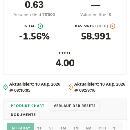
0.63
―
Volumen Geld
73’500
Volumen Brief
0
% TAG
BASISWERT
(USD)
*
*
-1.56%
58.991
HEBEL
4.00
Aktualisiert:
10 Aug. 2026
Aktualisiert:
10 Aug. 2026
*
*
@ 08:10:05
@ 09:59:16
PRODUKT-CHART
VERLAUF DER RESETS
DOKUMENTE
Chart
INTRADAY
1T
5T
1M
3M
6M
YTD
1J