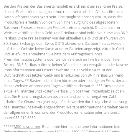
DATUM
DES
KAPITALWERT
ANPASSUNGSSCH
Bei den Preisen der Basiswerte handelt es sich nicht um real-time Preise;
RESETS
d.h. die Preise können aufgrund von rechtsverbindlichen Vorschriften des
Deutsch
PDF
Datenlieferanten verzögert sein. Eine mögliche Konsequenz ist, dass der
7 Aug.
täglich
0.79
Produktpreis erheblich von dem von Ihnen aufgrund des abgebildeten
2026 22:15
Basiswert Preises erwarteten Produktpreises abweicht. Die auf unserer
Website veröffentlichten Geld- und Briefkurse sind indikative Kurse von BNP
6 Aug.
täglich
0.83
Paribas. Diese Preise können von den aktuellen Geld- und Briefkursen von
2026 22:25
English
PDF
SIX Swiss Exchange oder Swiss DOTS abweichen. Darüber hinaus werden
auf dieser Website keine Kurse anderer Parteien angezeigt. Aktuelle Geld-
5 Aug.
täglich
0.73
und Briefkurse entnehmen Sie bitte dem Auftragsbuch Ihres
2026 22:15
Preisinformationssystems oder wenden Sie sich an Ihre Bank oder Ihren
Broker. BNP Paribas haftet in keiner Weise für stark verspätete oder falsche
4 Aug.
Français
PDF
täglich
0.76
Preisinformationen auf unserer Website. * Der Schlusskurs ist der
2026 22:17
Durchschnitt des letzten Geld- und Briefkurses von BNP Paribas während
eines Tages. ** Basierend auf dem höchsten oder niedrigsten Preis, der auf
3 Aug.
täglich
0.73
dieser Website während des Tages veröffentlicht wurde. *** Dies sind die
2026 22:16
BASISPROSPEKT
aktuellen Finanzierungskosten / -erlöse. Ein positiver Prozentsatz zeigt an,
dass Sie Finanzierungskosten bezahlen, und bei einer negativen Zahl
30 Juli
täglich
0.72
erhalten Sie Finanzierungserträge. Beide werden durch tägliche Anpassung
2026 22:16
English
PDF
des Finanzierungslevels abgerechnet. Weitere Informationen erhalten Sie in
der allgemeinen Broschüre, der Produktdokumentation oder telefonisch
29 Juli
täglich
0.76
unter 058 212 6850.
2026 22:16
*****
MSCI disclaimer
: Bestimmte hierin enthaltene Informationen (die
TERMSHEET
28 Juli
täglich
0.76
"Informationen") stammen von MSCI Inc., MSCI ESG Research LLC oder