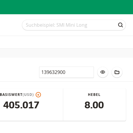
Suche
Suche
SUCH
Valor
ZUR WATCHLI
ZUM F
BASISWERT
(USD)
HEBEL
*
405.017
8.00