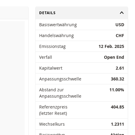
UMSCHALTEN
DETAILS
Basiswertwährung
USD
Handelswährung
CHF
Emissionstag
12 Feb. 2025
Verfall
Open End
Kapitalwert
2.61
Anpassungsschwelle
360.32
Abstand zur
11.00%
Anpassungsschwelle
Referenzpreis
404.85
(letzter Reset)
Wechselkurs
1.2311
Basiswerttyp
Aktien