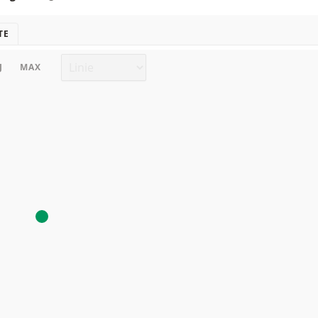
TE
Chart Typ
J
MAX