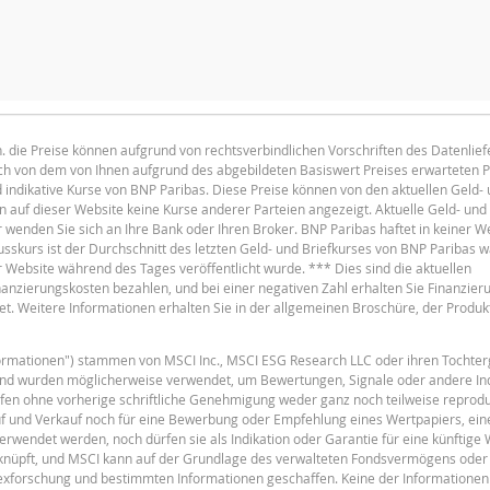
KAPITALWERT
ANPASSUNGS
.h. die Preise können aufgrund von rechtsverbindlichen Vorschriften des Datenlie
2.61
lich von dem von Ihnen aufgrund des abgebildeten Basiswert Preises erwarteten 
English
F
PDF
2.77
d indikative Kurse von BNP Paribas. Diese Preise können von den aktuellen Geld-
auf dieser Website keine Kurse anderer Parteien angezeigt. Aktuelle Geld- und 
2.04
enden Sie sich an Ihre Bank oder Ihren Broker. BNP Paribas haftet in keiner We
usskurs ist der Durchschnitt des letzten Geld- und Briefkurses von BNP Paribas 
1.65
r Website während des Tages veröffentlicht wurde. *** Dies sind die aktuellen
Finanzierungskosten bezahlen, und bei einer negativen Zahl erhalten Sie Finanzier
2.01
t. Weitere Informationen erhalten Sie in der allgemeinen Broschüre, der Produ
2.02
F
nformationen") stammen von MSCI Inc., MSCI ESG Research LLC oder ihren Tochter
2.27
und wurden möglicherweise verwendet, um Bewertungen, Signale oder andere In
fen ohne vorherige schriftliche Genehmigung weder ganz noch teilweise reprodu
1.67
uf und Verkauf noch für eine Bewerbung oder Empfehlung eines Wertpapiers, ein
erwendet werden, noch dürfen sie als Indikation oder Garantie für eine künftige
1.67
eknüpft, und MSCI kann auf der Grundlage des verwalteten Fondsvermögens oder
dexforschung und bestimmten Informationen geschaffen. Keine der Informationen 
F