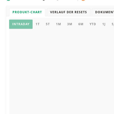
PRODUKT-CHART
VERLAUF DER RESETS
DOKUMEN
Chart
INTRADAY
1T
5T
1M
3M
6M
YTD
1J
5