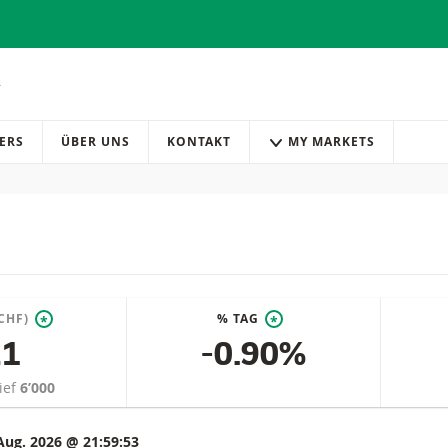
ERS
ÜBER UNS
KONTAKT
MY MARKETS
CHF)
% TAG
*
*
21
-0.90%
ief
6’000
Aug. 2026 @ 21:59:53