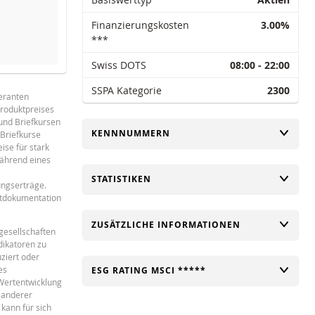
Finanzierungskosten
3.00%
***
Swiss DOTS
08:00 - 22:00
SCHWELLE
REFERENZPREIS (LETZTER RE
SSPA Kategorie
2300
feranten
360.316
40
Produktpreises
Français
PDF
362.969
40
 und Briefkursen
UMSCHALTEN
KENNNUMMERN
Briefkurse
347.118
39
ise für stark
während eines
337.194
37
UMSCHALTEN
STATISTIKEN
ungserträge.
345
38
ktdokumentation
345
38
UMSCHALTEN
ZUSÄTZLICHE INFORMATIONEN
gesellschaften
349.859
3
dikatoren zu
ziert oder
334.871
37
es
UMSCHALTEN
ESG RATING MSCI *****
 Wertentwicklung
334.676
37
 anderer
kann für sich