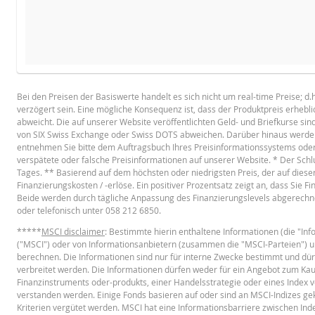
BROSCHÜRE
DATUM
ART DES RESETS
Bei den Preisen der Basiswerte handelt es sich nicht um real-time Preise; d
6 Aug. 2026 22:25
täglich
verzögert sein. Eine mögliche Konsequenz ist, dass der Produktpreis erheb
Deutsch
PD
5 Aug. 2026 22:15
täglich
abweicht. Die auf unserer Website veröffentlichten Geld- und Briefkurse sin
von SIX Swiss Exchange oder Swiss DOTS abweichen. Darüber hinaus werden 
4 Aug. 2026 22:17
täglich
entnehmen Sie bitte dem Auftragsbuch Ihres Preisinformationssystems oder w
verspätete oder falsche Preisinformationen auf unserer Website. * Der Schl
3 Aug. 2026 22:16
täglich
BASISPROSPEKT
Tages. ** Basierend auf dem höchsten oder niedrigsten Preis, der auf diese
Finanzierungskosten / -erlöse. Ein positiver Prozentsatz zeigt an, dass Sie 
30 Juli 2026 22:16
täglich
Beide werden durch tägliche Anpassung des Finanzierungslevels abgerechne
oder telefonisch unter 058 212 6850.
29 Juli 2026 22:16
täglich
English
PD
*****
MSCI disclaimer
: Bestimmte hierin enthaltene Informationen (die "I
28 Juli 2026 22:18
täglich
("MSCI") oder von Informationsanbietern (zusammen die "MSCI-Parteien") 
berechnen. Die Informationen sind nur für interne Zwecke bestimmt und dür
27 Juli 2026 22:16
täglich
TERMSHEET
verbreitet werden. Die Informationen dürfen weder für ein Angebot zum Ka
Finanzinstruments oder-produkts, einer Handelsstrategie oder eines Index v
24 Juli 2026 22:18
täglich
verstanden werden. Einige Fonds basieren auf oder sind an MSCI-Indizes g
Kriterien vergütet werden. MSCI hat eine Informationsbarriere zwischen In
Deutsch (Schweiz)
PD