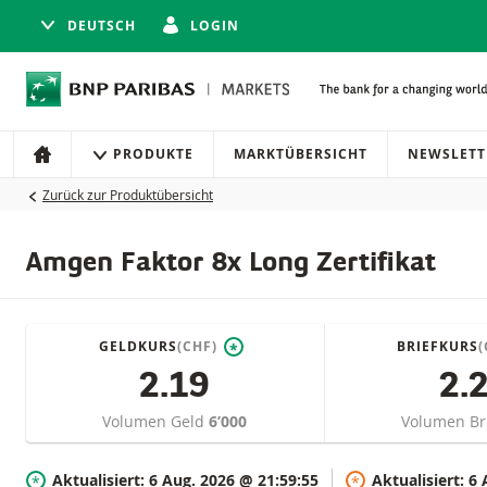
DEUTSCH
LOGIN
Navigation
Seitennavigation
PRODUKTE
MARKTÜBERSICHT
NEWSLETT
HOME
Zurück zur Produktübersicht
Amgen Faktor 8x Long Zertifikat
GELDKURS
(CHF)
BRIEFKURS
(
*
2.19
2.
Volumen Geld
6’000
Volumen Br
Aktualisiert:
6 Aug. 2026 @ 21:59:55
Aktualisiert:
6 
*
*