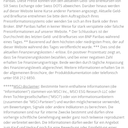
Paribas. Diese Preise können von den aktuellen Geld- und Briefkursen von
2026 22:15
English
PDF
SIX Swiss Exchange oder Swiss DOTS abweichen. Darüber hinaus werden
auf dieser Website keine Kurse anderer Parteien angezeigt. Aktuelle Geld-
4 Aug.
täglich
0.07
und Briefkurse entnehmen Sie bitte dem Auftragsbuch Ihres
2026 22:17
Preisinformationssystems oder wenden Sie sich an Ihre Bank oder Ihren
Broker. BNP Paribas haftet in keiner Weise für stark verspätete oder falsche
3 Aug.
Français
PDF
täglich
0.08
Preisinformationen auf unserer Website. * Der Schlusskurs ist der
2026 22:16
Durchschnitt des letzten Geld- und Briefkurses von BNP Paribas während
eines Tages. ** Basierend auf dem höchsten oder niedrigsten Preis, der auf
30 Juli
täglich
0.08
dieser Website während des Tages veröffentlicht wurde. *** Dies sind die
2026 22:16
BASISPROSPEKT
aktuellen Finanzierungskosten / -erlöse. Ein positiver Prozentsatz zeigt an,
dass Sie Finanzierungskosten bezahlen, und bei einer negativen Zahl
29 Juli
täglich
0.08
erhalten Sie Finanzierungserträge. Beide werden durch tägliche Anpassung
2026 22:16
English
PDF
des Finanzierungslevels abgerechnet. Weitere Informationen erhalten Sie in
der allgemeinen Broschüre, der Produktdokumentation oder telefonisch
28 Juli
täglich
0.08
unter 058 212 6850.
2026 22:18
*****
MSCI disclaimer
: Bestimmte hierin enthaltene Informationen (die
TERMSHEET
27 Juli
täglich
0.1
"Informationen") stammen von MSCI Inc., MSCI ESG Research LLC oder
2026 22:16
ihren Tochtergesellschaften ("MSCI") oder von Informationsanbietern
(zusammen die "MSCI-Parteien") und wurden möglicherweise verwendet,
Deutsch (Schweiz)
PDF
um Bewertungen, Signale oder andere Indikatoren zu berechnen. Die
DOWNLOAD
Informationen sind nur für interne Zwecke bestimmt und dürfen ohne
vorherige schriftliche Genehmigung weder ganz noch teilweise reproduziert
oder verbreitet werden. Die Informationen dürfen weder für ein Angebot
FINAL TERMS
zum Kauf und Verkauf noch für eine Bewerbung oder Empfehlung eines