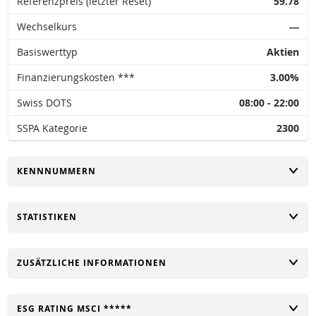
Referenzpreis (letzter Reset)
59.78
Wechselkurs
―
Basiswerttyp
Aktien
Finanzierungskosten ***
3.00%
Swiss DOTS
08:00 - 22:00
SSPA Kategorie
2300
UMSCHALTEN
KENNNUMMERN
UMSCHALTEN
STATISTIKEN
UMSCHALTEN
ZUSÄTZLICHE INFORMATIONEN
UMSCHALTEN
ESG RATING MSCI *****