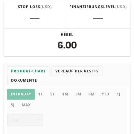
STOP LOSS
(USD)
FINANZIERUNGSLEVEL
(USD)
―
―
HEBEL
6.00
PRODUKT-CHART
VERLAUF DER RESETS
DOKUMENTE
Chart
INTRADAY
1T
5T
1M
3M
6M
YTD
1J
5J
MAX
Chart Typ