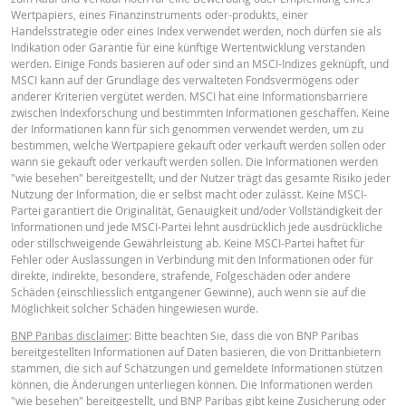
Verlauf der Resets
xlsx
Wertpapiers, eines Finanzinstruments oder-produkts, einer
Handelsstrategie oder eines Index verwendet werden, noch dürfen sie als
Indikation oder Garantie für eine künftige Wertentwicklung verstanden
Deutsch (Schweiz)
PDF
werden. Einige Fonds basieren auf oder sind an MSCI-Indizes geknüpft, und
MSCI kann auf der Grundlage des verwalteten Fondsvermögens oder
anderer Kriterien vergütet werden. MSCI hat eine Informationsbarriere
zwischen Indexforschung und bestimmten Informationen geschaffen. Keine
BASISINFORMATIONSBLATT
der Informationen kann für sich genommen verwendet werden, um zu
bestimmen, welche Wertpapiere gekauft oder verkauft werden sollen oder
wann sie gekauft oder verkauft werden sollen. Die Informationen werden
"wie besehen" bereitgestellt, und der Nutzer trägt das gesamte Risiko jeder
Key Information Document (DE)
PDF
Nutzung der Information, die er selbst macht oder zulässt. Keine MSCI-
Partei garantiert die Originalität, Genauigkeit und/oder Vollständigkeit der
Informationen und jede MSCI-Partei lehnt ausdrücklich jede ausdrückliche
oder stillschweigende Gewährleistung ab. Keine MSCI-Partei haftet für
Key Information Document (EN)
PDF
Fehler oder Auslassungen in Verbindung mit den Informationen oder für
direkte, indirekte, besondere, strafende, Folgeschäden oder andere
Schäden (einschliesslich entgangener Gewinne), auch wenn sie auf die
Möglichkeit solcher Schäden hingewiesen wurde.
Key Information Document (FR)
PDF
BNP Paribas disclaimer
: Bitte beachten Sie, dass die von BNP Paribas
bereitgestellten Informationen auf Daten basieren, die von Drittanbietern
stammen, die sich auf Schätzungen und gemeldete Informationen stützen
können, die Änderungen unterliegen können. Die Informationen werden
PREISINFORMATION
"wie besehen" bereitgestellt, und BNP Paribas gibt keine Zusicherung oder