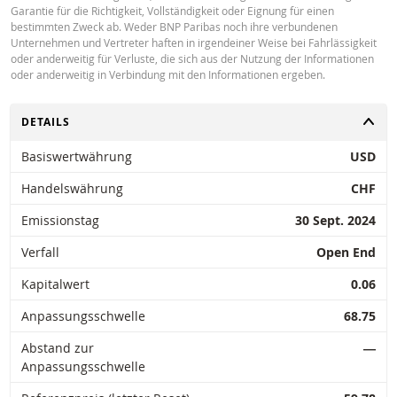
Garantie für die Richtigkeit, Vollständigkeit oder Eignung für einen
bestimmten Zweck ab. Weder BNP Paribas noch ihre verbundenen
Unternehmen und Vertreter haften in irgendeiner Weise bei Fahrlässigkeit
Latest Product Quotes
CSV
oder anderweitig für Verluste, die sich aus der Nutzung der Informationen
oder anderweitig in Verbindung mit den Informationen ergeben.
UMSCHALTEN
DETAILS
Basiswertwährung
USD
Restrike history
xlsx
Handelswährung
CHF
Emissionstag
30 Sept. 2024
Verfall
Open End
Kapitalwert
0.06
Anpassungsschwelle
68.75
Abstand zur
―
Anpassungsschwelle