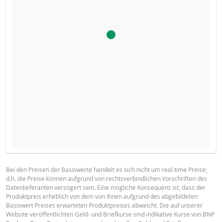
BROSCHÜRE
ART
DATUM
DES
KAPITALWERT
ANPASSUNGSSCH
Bei den Preisen der Basiswerte handelt es sich nicht um real-time Preise;
RESETS
d.h. die Preise können aufgrund von rechtsverbindlichen Vorschriften des
Deutsch
PDF
Datenlieferanten verzögert sein. Eine mögliche Konsequenz ist, dass der
6 Aug.
täglich
0.06
Produktpreis erheblich von dem von Ihnen aufgrund des abgebildeten
2026 22:25
Basiswert Preises erwarteten Produktpreises abweicht. Die auf unserer
Website veröffentlichten Geld- und Briefkurse sind indikative Kurse von BNP
5 Aug.
täglich
0.08