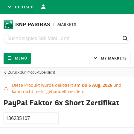
DEUTSCH
Suche
Suche
SUC
Navigation
Seitennavigation
MENÜ
MY MARKETS
Zurück zur Produktübersicht
Diese Produkt wurde dekotiert am
Do 6 Aug. 2026
und
Produkt dekotiert
kann nicht mehr gehandelt werden.
PayPal Faktor 6x Short Zertifikat
Valor