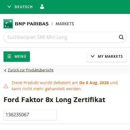
DEUTSCH
Suche
Suche
SUC
Navigation
Seitennavigation
MENÜ
MY MARKETS
Zurück zur Produktübersicht
Diese Produkt wurde dekotiert am
Do 6 Aug. 2026
und
Produkt dekotiert
kann nicht mehr gehandelt werden.
Ford Faktor 8x Long Zertifikat
Valor