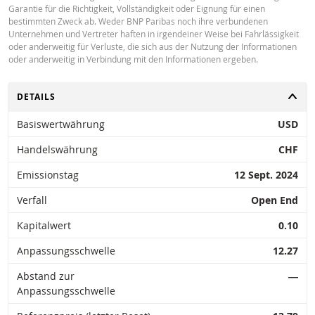
Garantie für die Richtigkeit, Vollständigkeit oder Eignung für einen
bestimmten Zweck ab. Weder BNP Paribas noch ihre verbundenen
Unternehmen und Vertreter haften in irgendeiner Weise bei Fahrlässigkeit
Latest Product Quotes
CSV
oder anderweitig für Verluste, die sich aus der Nutzung der Informationen
oder anderweitig in Verbindung mit den Informationen ergeben.
UMSCHALTEN
DETAILS
Basiswertwährung
USD
Restrike history
xlsx
Handelswährung
CHF
Emissionstag
12 Sept. 2024
Verfall
Open End
Kapitalwert
0.10
Anpassungsschwelle
12.27
Abstand zur
―
Anpassungsschwelle