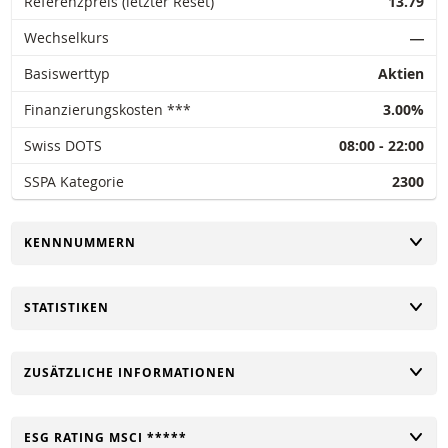
Referenzpreis (letzter Reset)
13.79
Wechselkurs
―
Basiswerttyp
Aktien
Finanzierungskosten ***
3.00%
Swiss DOTS
08:00 - 22:00
SSPA Kategorie
2300
UMSCHALTEN
KENNNUMMERN
UMSCHALTEN
STATISTIKEN
UMSCHALTEN
ZUSÄTZLICHE INFORMATIONEN
UMSCHALTEN
ESG RATING MSCI *****