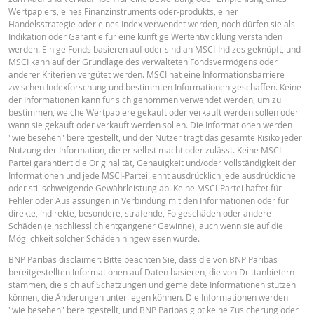
Verlauf der Resets
xlsx
Wertpapiers, eines Finanzinstruments oder-produkts, einer
Handelsstrategie oder eines Index verwendet werden, noch dürfen sie als
Indikation oder Garantie für eine künftige Wertentwicklung verstanden
Deutsch (Schweiz)
PDF
werden. Einige Fonds basieren auf oder sind an MSCI-Indizes geknüpft, und
MSCI kann auf der Grundlage des verwalteten Fondsvermögens oder
anderer Kriterien vergütet werden. MSCI hat eine Informationsbarriere
zwischen Indexforschung und bestimmten Informationen geschaffen. Keine
BASISINFORMATIONSBLATT
der Informationen kann für sich genommen verwendet werden, um zu
bestimmen, welche Wertpapiere gekauft oder verkauft werden sollen oder
wann sie gekauft oder verkauft werden sollen. Die Informationen werden
"wie besehen" bereitgestellt, und der Nutzer trägt das gesamte Risiko jeder
Key Information Document (DE)
PDF
Nutzung der Information, die er selbst macht oder zulässt. Keine MSCI-
Partei garantiert die Originalität, Genauigkeit und/oder Vollständigkeit der
Informationen und jede MSCI-Partei lehnt ausdrücklich jede ausdrückliche
oder stillschweigende Gewährleistung ab. Keine MSCI-Partei haftet für
Key Information Document (EN)
PDF
Fehler oder Auslassungen in Verbindung mit den Informationen oder für
direkte, indirekte, besondere, strafende, Folgeschäden oder andere
Schäden (einschliesslich entgangener Gewinne), auch wenn sie auf die
Möglichkeit solcher Schäden hingewiesen wurde.
Key Information Document (FR)
PDF
BNP Paribas disclaimer
: Bitte beachten Sie, dass die von BNP Paribas
bereitgestellten Informationen auf Daten basieren, die von Drittanbietern
stammen, die sich auf Schätzungen und gemeldete Informationen stützen
können, die Änderungen unterliegen können. Die Informationen werden
PREISINFORMATION
"wie besehen" bereitgestellt, und BNP Paribas gibt keine Zusicherung oder