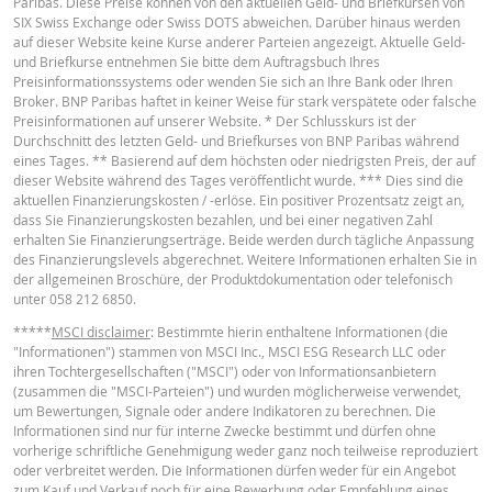
Paribas. Diese Preise können von den aktuellen Geld- und Briefkursen von
2026 22:15
English
PDF
SIX Swiss Exchange oder Swiss DOTS abweichen. Darüber hinaus werden
auf dieser Website keine Kurse anderer Parteien angezeigt. Aktuelle Geld-
4 Aug.
täglich
0.14
und Briefkurse entnehmen Sie bitte dem Auftragsbuch Ihres
2026 22:17
Preisinformationssystems oder wenden Sie sich an Ihre Bank oder Ihren
Broker. BNP Paribas haftet in keiner Weise für stark verspätete oder falsche
3 Aug.
Français
PDF
täglich
0.16
Preisinformationen auf unserer Website. * Der Schlusskurs ist der
2026 22:16
Durchschnitt des letzten Geld- und Briefkurses von BNP Paribas während
eines Tages. ** Basierend auf dem höchsten oder niedrigsten Preis, der auf
30 Juli
täglich
0.2
dieser Website während des Tages veröffentlicht wurde. *** Dies sind die
2026 22:16
BASISPROSPEKT
aktuellen Finanzierungskosten / -erlöse. Ein positiver Prozentsatz zeigt an,
dass Sie Finanzierungskosten bezahlen, und bei einer negativen Zahl
29 Juli
täglich
0.26
erhalten Sie Finanzierungserträge. Beide werden durch tägliche Anpassung
2026 22:16
English
PDF
des Finanzierungslevels abgerechnet. Weitere Informationen erhalten Sie in
der allgemeinen Broschüre, der Produktdokumentation oder telefonisch
28 Juli
täglich
0.22
unter 058 212 6850.
2026 22:18
*****
MSCI disclaimer
: Bestimmte hierin enthaltene Informationen (die
TERMSHEET
27 Juli
täglich
0.19
"Informationen") stammen von MSCI Inc., MSCI ESG Research LLC oder
2026 22:16
ihren Tochtergesellschaften ("MSCI") oder von Informationsanbietern
(zusammen die "MSCI-Parteien") und wurden möglicherweise verwendet,
Deutsch (Schweiz)
PDF
um Bewertungen, Signale oder andere Indikatoren zu berechnen. Die
DOWNLOAD
Informationen sind nur für interne Zwecke bestimmt und dürfen ohne
vorherige schriftliche Genehmigung weder ganz noch teilweise reproduziert
oder verbreitet werden. Die Informationen dürfen weder für ein Angebot
FINAL TERMS
zum Kauf und Verkauf noch für eine Bewerbung oder Empfehlung eines