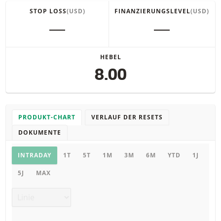
STOP LOSS
(USD)
FINANZIERUNGSLEVEL
(USD)
―
―
HEBEL
8.00
PRODUKT-CHART
VERLAUF DER RESETS
DOKUMENTE
Chart
INTRADAY
1T
5T
1M
3M
6M
YTD
1J
5J
MAX
Chart Typ