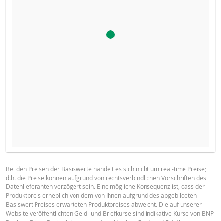
BROSCHÜRE
ART
DATUM
DES
KAPITALWERT
ANPASSUNGSSCH
Bei den Preisen der Basiswerte handelt es sich nicht um real-time Preise;
RESETS
d.h. die Preise können aufgrund von rechtsverbindlichen Vorschriften des
Deutsch
PDF
Datenlieferanten verzögert sein. Eine mögliche Konsequenz ist, dass der
6 Aug.
täglich
0.1
Produktpreis erheblich von dem von Ihnen aufgrund des abgebildeten
2026 22:25
Basiswert Preises erwarteten Produktpreises abweicht. Die auf unserer
Website veröffentlichten Geld- und Briefkurse sind indikative Kurse von BNP
5 Aug.
täglich
0.13