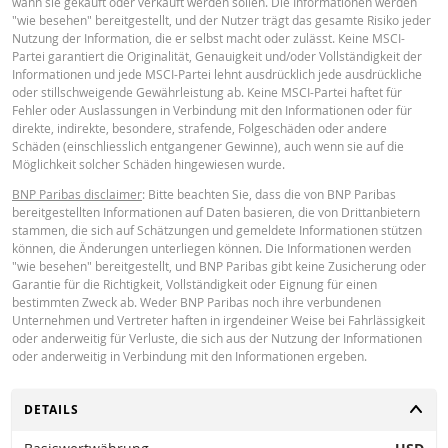
wann sie gekauft oder verkauft werden sollen. Die Informationen werden
abweichen. Der Einfluss des periodischen Rollens von Futures wird im Rechn
"wie besehen" bereitgestellt, und der Nutzer trägt das gesamte Risiko jeder
Latest Product Quotes
CSV
ebenfalls nicht berücksichtigt. Angezeigte Werte können aufgrund von
Nutzung der Information, die er selbst macht oder zulässt. Keine MSCI-
Rundungen auch von der tatsächlichen Wertentwicklung abweichen.
Partei garantiert die Originalität, Genauigkeit und/oder Vollständigkeit der
Informationen und jede MSCI-Partei lehnt ausdrücklich jede ausdrückliche
BNP Paribas fungiert nicht als Ihr Rechts- oder Steuerberater, Wirtschaftspr
oder stillschweigende Gewährleistung ab. Keine MSCI-Partei haftet für
oder Anlageberater und ist Ihnen gegenüber in Bezug auf den Rechner und /
Fehler oder Auslassungen in Verbindung mit den Informationen oder für
oder im Zusammenhang mit Transaktionen in Produkten von BNP Paribas o
direkte, indirekte, besondere, strafende, Folgeschäden oder andere
anderen damit verbundenen Transaktionen nicht treuhänderisch verpflichtet
Schäden (einschliesslich entgangener Gewinne), auch wenn sie auf die
können sich bei Anlageberatungen oder Empfehlungen jeglicher Art nicht au
Möglichkeit solcher Schäden hingewiesen wurde.
BNP Paribas verlassen. Obwohl die angegebenen Preise auf Informationen
BNP Paribas disclaimer
: Bitte beachten Sie, dass die von BNP Paribas
beruhen, die als zuverlässig gelten, kann deren Richtigkeit oder Vollständigk
bereitgestellten Informationen auf Daten basieren, die von Drittanbietern
nicht garantiert werden. BNP Paribas gibt keine Garantie in Bezug auf die v
stammen, die sich auf Schätzungen und gemeldete Informationen stützen
Rechner bereitgestellten Informationen und übernimmt keinerlei Haftung fü
können, die Änderungen unterliegen können. Die Informationen werden
direkte, indirekte, besondere, zufällige, immaterielle oder Folgeschäden
"wie besehen" bereitgestellt, und BNP Paribas gibt keine Zusicherung oder
(einschliesslich entgangenen Gewinns), die in irgendeiner Weise aus der
Garantie für die Richtigkeit, Vollständigkeit oder Eignung für einen
Verwendung des Rechners durch Sie entstehen oder Ihre Berater oder die hi
bestimmten Zweck ab. Weder BNP Paribas noch ihre verbundenen
enthaltenen Informationen. Die eingegebenen Wechselkursdaten stammen 
Unternehmen und Vertreter haften in irgendeiner Weise bei Fahrlässigkeit
BNP Paribas und gelten ausschliesslich zu dem angegebenen Datum. Die v
oder anderweitig für Verluste, die sich aus der Nutzung der Informationen
Rechner angezeigten Preise sind Richtwerte und dienen nur zu
oder anderweitig in Verbindung mit den Informationen ergeben.
Informationszwecken. Preisinformationen sind keine Aufforderung oder ein
Angebot zum Kauf oder Verkauf von Wertpapieren oder anderen
Finanzinstrumenten. Die Informationen sind ausschließlich für die
UMSCHALTEN
DETAILS
beabsichtigten Empfänger bestimmt. Ohne die vorherige ausdrückliche
Genehmigung von BNP Paribas ist es nicht gestattet, diese Informationen g