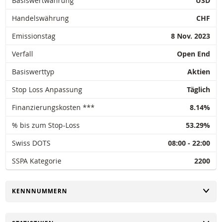
Basiswertwährung
USD
oder teilweise für irgendeinen Zweck zu reproduzieren, zu verbreiten oder z
kopieren. Für weitere Informationen kontaktieren Sie bitte BNP Paribas.
Handelswährung
CHF
Emissionstag
8 Nov. 2023
Verfall
Open End
Basiswerttyp
Aktien
Stop Loss Anpassung
Täglich
Finanzierungskosten ***
8.14%
% bis zum Stop-Loss
53.29%
Swiss DOTS
08:00 - 22:00
SSPA Kategorie
2200
UMSCHALTEN
KENNNUMMERN