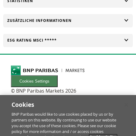
UMSCHALTEN
STATISTIKEN
UMSCHALTEN
ZUSÄTZLICHE INFORMATIONEN
UMSCHALTEN
ESG RATING MSCI *****
Cookies Settings
© BNP Paribas Markets 2026
INFORMATIONEN
Newsletters
Cookies
FAQ
BNP Paribas would like to use cookies placed by us or by
Glossar
partners on this website. By continuing to use our website
RECHTLICHES
you accept the use of these cookies. Please see our cookie
Nutzungsbedingungen/Rechtliche Hinweise
policy for more information and / or access cookies