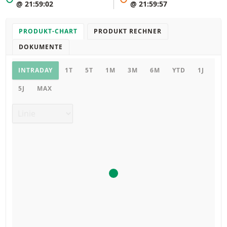
@ 21:59:02
@ 21:59:57
PRODUKT-CHART
PRODUKT RECHNER
DOKUMENTE
Chart
INTRADAY
1T
5T
1M
3M
6M
YTD
1J
5J
MAX
Chart Typ