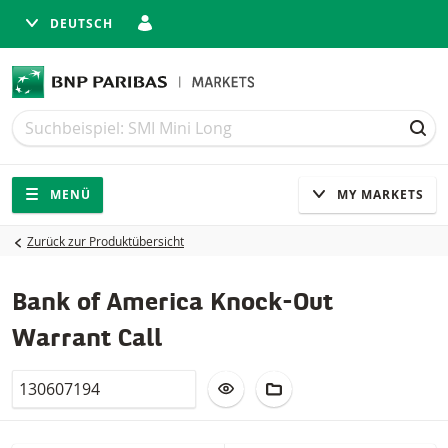
DEUTSCH
Suche
Suche
SUC
Navigation
Seitennavigation
MENÜ
MY MARKETS
Zurück zur Produktübersicht
Bank of America Knock-Out
Warrant Call
Valor
ZUR WATCHLIST HINZUFÜGEN
ZUM FIKTIVEN PORTFO