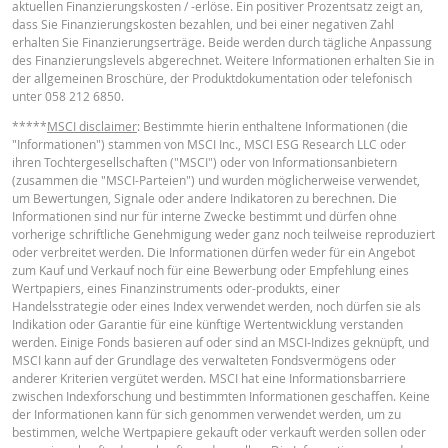
aktuellen Finanzierungskosten / -erlöse. Ein positiver Prozentsatz zeigt an,
dass Sie Finanzierungskosten bezahlen, und bei einer negativen Zahl
Deutsch (Schweiz)
PDF
Stop Loss Level
29.514
-
erhalten Sie Finanzierungserträge. Beide werden durch tägliche Anpassung
des Finanzierungslevels abgerechnet. Weitere Informationen erhalten Sie in
Abstand zum Stop
53.29%
-
der allgemeinen Broschüre, der Produktdokumentation oder telefonisch
Loss (in %)
unter 058 212 6850.
BASISINFORMATIONSBLATT
Wert Position (CHF)
2.77
-
*****
MSCI disclaimer
: Bestimmte hierin enthaltene Informationen (die
"Informationen") stammen von MSCI Inc., MSCI ESG Research LLC oder
Knock-Out
ihren Tochtergesellschaften ("MSCI") oder von Informationsanbietern
Key Information Document (DE)
PDF
Warrant (open
2.77
-
(zusammen die "MSCI-Parteien") und wurden möglicherweise verwendet,
end) (CHF)
um Bewertungen, Signale oder andere Indikatoren zu berechnen. Die
Informationen sind nur für interne Zwecke bestimmt und dürfen ohne
vorherige schriftliche Genehmigung weder ganz noch teilweise reproduziert
Key Information Document (EN)
PDF
oder verbreitet werden. Die Informationen dürfen weder für ein Angebot
Die im Rechner angezeigten Preise sind Richtwerte und spiegeln nicht die
zum Kauf und Verkauf noch für eine Bewerbung oder Empfehlung eines
aktuellen oder zukünftigen Handelspreise wider. Der Rechner geht von ein
Wertpapiers, eines Finanzinstruments oder-produkts, einer
konstanten Finanzierungskostenprozentsatz aus, der sich jedoch
Handelsstrategie oder eines Index verwendet werden, noch dürfen sie als
möglicherweise ständig ändert. Die Rendite von Produkten mit einem Basisw
Indikation oder Garantie für eine künftige Wertentwicklung verstanden
Key Information Document (FR)
der in einer Währung kotiert, kann durch Wechselkurseffekte beeinflusst
PDF
werden. Einige Fonds basieren auf oder sind an MSCI-Indizes geknüpft, und
werden. Der Rechner berücksichtigt nicht die Differenz zwischen Geld- und
MSCI kann auf der Grundlage des verwalteten Fondsvermögens oder
Briefkurs (Spread) und etwaigen Dividenden (und Dividendensteuer). Dieser
anderer Kriterien vergütet werden. MSCI hat eine Informationsbarriere
Rechner geht von einer konstanten Gap-Risikoprämie aus, kann sich jedoch
zwischen Indexforschung und bestimmten Informationen geschaffen. Keine
jederzeit ändern und sich daher negativ oder positiv auf die Rendite auswirk
PREISINFORMATION
der Informationen kann für sich genommen verwendet werden, um zu
Die "Indikative Gap Risk Prämie" wird auf der Grundlage des aktuellen
bestimmen, welche Wertpapiere gekauft oder verkauft werden sollen oder
Geldkurses berechnet und kann von der tatsächlichen Gap-Risk-Prämie