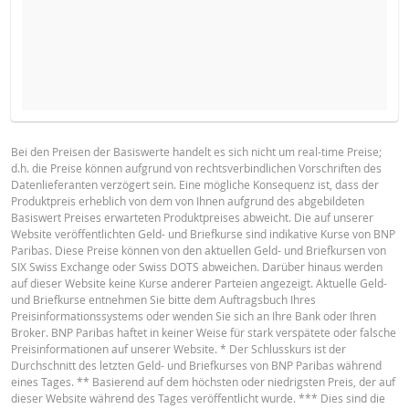
NEUER REFERENZKURS
STÜCKZAHL
BASISPROSPEKT
Bei den Preisen der Basiswerte handelt es sich nicht um real-time Preise;
d.h. die Preise können aufgrund von rechtsverbindlichen Vorschriften des
English
PDF
Datenlieferanten verzögert sein. Eine mögliche Konsequenz ist, dass der
HALTEPERIODE
Produktpreis erheblich von dem von Ihnen aufgrund des abgebildeten
Basiswert Preises erwarteten Produktpreises abweicht. Die auf unserer
1 Tag
1 Woche
1 Jahr
Website veröffentlichten Geld- und Briefkurse sind indikative Kurse von BNP
TERMSHEET
Paribas. Diese Preise können von den aktuellen Geld- und Briefkursen von
SIX Swiss Exchange oder Swiss DOTS abweichen. Darüber hinaus werden
auf dieser Website keine Kurse anderer Parteien angezeigt. Aktuelle Geld-
und Briefkurse entnehmen Sie bitte dem Auftragsbuch Ihres
Deutsch (Schweiz)
PDF
Preisinformationssystems oder wenden Sie sich an Ihre Bank oder Ihren
AKTUELLE
NEUE
Broker. BNP Paribas haftet in keiner Weise für stark verspätete oder falsche
DIFFERE
SITUATION
SITUATION
Preisinformationen auf unserer Website. * Der Schlusskurs ist der
Durchschnitt des letzten Geld- und Briefkurses von BNP Paribas während
FINAL TERMS
Referenzkurs
63.192
-
eines Tages. ** Basierend auf dem höchsten oder niedrigsten Preis, der auf
dieser Website während des Tages veröffentlicht wurde. *** Dies sind die
Finanzierungslevel
29.514
-