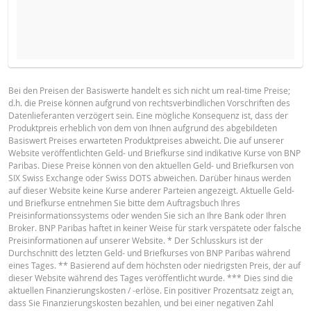
NEUER REFERENZKURS
STÜCKZAHL
BASISPROSPEKT
Bei den Preisen der Basiswerte handelt es sich nicht um real-time Preise;
d.h. die Preise können aufgrund von rechtsverbindlichen Vorschriften des
English
PDF
Datenlieferanten verzögert sein. Eine mögliche Konsequenz ist, dass der
HALTEPERIODE
Produktpreis erheblich von dem von Ihnen aufgrund des abgebildeten
Basiswert Preises erwarteten Produktpreises abweicht. Die auf unserer
1 Tag
1 Woche
1 Jahr
Website veröffentlichten Geld- und Briefkurse sind indikative Kurse von BNP
TERMSHEET
Paribas. Diese Preise können von den aktuellen Geld- und Briefkursen von
SIX Swiss Exchange oder Swiss DOTS abweichen. Darüber hinaus werden
auf dieser Website keine Kurse anderer Parteien angezeigt. Aktuelle Geld-
und Briefkurse entnehmen Sie bitte dem Auftragsbuch Ihres
Deutsch (Schweiz)
PDF
Preisinformationssystems oder wenden Sie sich an Ihre Bank oder Ihren
AKTUELLE
NEUE
Broker. BNP Paribas haftet in keiner Weise für stark verspätete oder falsche
DIFFERE
SITUATION
SITUATION
Preisinformationen auf unserer Website. * Der Schlusskurs ist der
Durchschnitt des letzten Geld- und Briefkurses von BNP Paribas während
FINAL TERMS
Referenzkurs
591.961
-
eines Tages. ** Basierend auf dem höchsten oder niedrigsten Preis, der auf
dieser Website während des Tages veröffentlicht wurde. *** Dies sind die
Finanzierungslevel
359.1
-
aktuellen Finanzierungskosten / -erlöse. Ein positiver Prozentsatz zeigt an,
dass Sie Finanzierungskosten bezahlen, und bei einer negativen Zahl
Deutsch (Schweiz)
PDF
Stop Loss Level
359.1
-