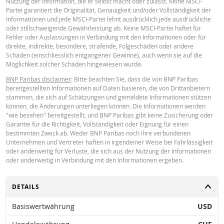
Nutzung der Information, die er selbst macht oder zulässt. Keine MSCI-
Rundungen auch von der tatsächlichen Wertentwicklung abweichen.
Partei garantiert die Originalität, Genauigkeit und/oder Vollständigkeit der
Informationen und jede MSCI-Partei lehnt ausdrücklich jede ausdrückliche
BNP Paribas fungiert nicht als Ihr Rechts- oder Steuerberater, Wirtschaftspr
oder stillschweigende Gewährleistung ab. Keine MSCI-Partei haftet für
oder Anlageberater und ist Ihnen gegenüber in Bezug auf den Rechner und /
Fehler oder Auslassungen in Verbindung mit den Informationen oder für
oder im Zusammenhang mit Transaktionen in Produkten von BNP Paribas o
direkte, indirekte, besondere, strafende, Folgeschäden oder andere
anderen damit verbundenen Transaktionen nicht treuhänderisch verpflichtet
Schäden (einschliesslich entgangener Gewinne), auch wenn sie auf die
können sich bei Anlageberatungen oder Empfehlungen jeglicher Art nicht au
Möglichkeit solcher Schäden hingewiesen wurde.
BNP Paribas verlassen. Obwohl die angegebenen Preise auf Informationen
BNP Paribas disclaimer
: Bitte beachten Sie, dass die von BNP Paribas
beruhen, die als zuverlässig gelten, kann deren Richtigkeit oder Vollständigk
bereitgestellten Informationen auf Daten basieren, die von Drittanbietern
nicht garantiert werden. BNP Paribas gibt keine Garantie in Bezug auf die v
stammen, die sich auf Schätzungen und gemeldete Informationen stützen
Rechner bereitgestellten Informationen und übernimmt keinerlei Haftung fü
können, die Änderungen unterliegen können. Die Informationen werden
direkte, indirekte, besondere, zufällige, immaterielle oder Folgeschäden
"wie besehen" bereitgestellt, und BNP Paribas gibt keine Zusicherung oder
(einschliesslich entgangenen Gewinns), die in irgendeiner Weise aus der
Garantie für die Richtigkeit, Vollständigkeit oder Eignung für einen
Verwendung des Rechners durch Sie entstehen oder Ihre Berater oder die hi
bestimmten Zweck ab. Weder BNP Paribas noch ihre verbundenen
enthaltenen Informationen. Die eingegebenen Wechselkursdaten stammen 
Unternehmen und Vertreter haften in irgendeiner Weise bei Fahrlässigkeit
BNP Paribas und gelten ausschliesslich zu dem angegebenen Datum. Die v
oder anderweitig für Verluste, die sich aus der Nutzung der Informationen
Rechner angezeigten Preise sind Richtwerte und dienen nur zu
oder anderweitig in Verbindung mit den Informationen ergeben.
Informationszwecken. Preisinformationen sind keine Aufforderung oder ein
Angebot zum Kauf oder Verkauf von Wertpapieren oder anderen
Finanzinstrumenten. Die Informationen sind ausschließlich für die
UMSCHALTEN
DETAILS
beabsichtigten Empfänger bestimmt. Ohne die vorherige ausdrückliche
Genehmigung von BNP Paribas ist es nicht gestattet, diese Informationen g
Basiswertwährung
USD
oder teilweise für irgendeinen Zweck zu reproduzieren, zu verbreiten oder z
kopieren. Für weitere Informationen kontaktieren Sie bitte BNP Paribas.