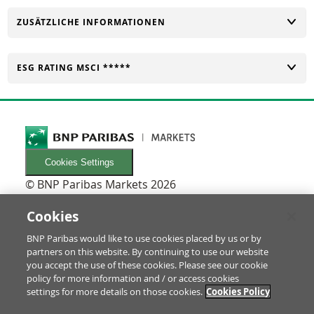
UMSCHALTEN
ZUSÄTZLICHE INFORMATIONEN
UMSCHALTEN
ESG RATING MSCI *****
Cookies Settings
© BNP Paribas Markets 2026
INFORMATIONEN
Newsletters
Cookies
FAQ
BNP Paribas would like to use cookies placed by us or by
Glossar
partners on this website. By continuing to use our website
RECHTLICHES
you accept the use of these cookies. Please see our cookie
Nutzungsbedingungen/Rechtliche Hinweise
policy for more information and / or access cookies
settings for more details on those cookies.
Cookies Policy
Prospekt & Anleger-Informationen
Datenschutz & Impressum