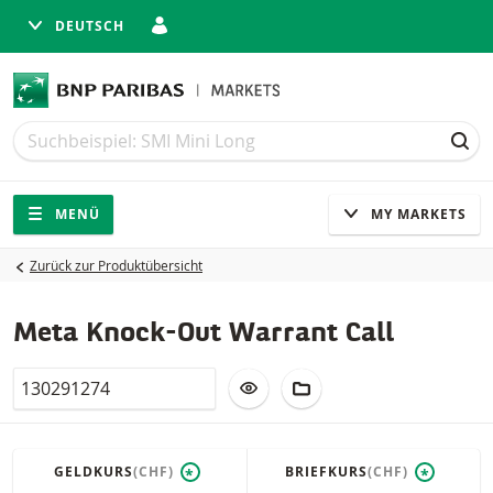
DEUTSCH
Suche
Suche
SUC
Navigation
Seitennavigation
MENÜ
MY MARKETS
Zurück zur Produktübersicht
Meta Knock-Out Warrant Call
Valor
ZUR WATCHLIST HINZUFÜGEN
ZUM FIKTIVEN PORTFO
GELDKURS
(CHF)
BRIEFKURS
(CHF)
*
*