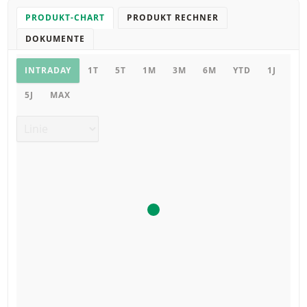
PRODUKT-CHART
PRODUKT RECHNER
DOKUMENTE
Chart
INTRADAY
1T
5T
1M
3M
6M
YTD
1J
5J
MAX
Chart Typ