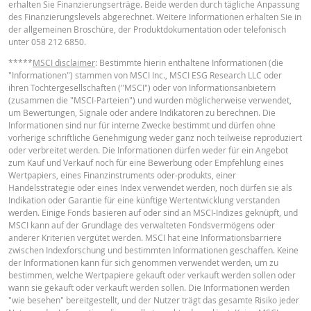
erhalten Sie Finanzierungserträge. Beide werden durch tägliche Anpassung
des Finanzierungslevels abgerechnet. Weitere Informationen erhalten Sie in
Abstand zum Stop
39.34%
-
der allgemeinen Broschüre, der Produktdokumentation oder telefonisch
Loss (in %)
unter 058 212 6850.
BASISINFORMATIONSBLATT
Wert Position (CHF)
19.60
-
*****
MSCI disclaimer
: Bestimmte hierin enthaltene Informationen (die
"Informationen") stammen von MSCI Inc., MSCI ESG Research LLC oder
Knock-Out
ihren Tochtergesellschaften ("MSCI") oder von Informationsanbietern
Key Information Document (DE)
PDF
Warrant (open
19.60
-
(zusammen die "MSCI-Parteien") und wurden möglicherweise verwendet,
end) (CHF)
um Bewertungen, Signale oder andere Indikatoren zu berechnen. Die
Informationen sind nur für interne Zwecke bestimmt und dürfen ohne
vorherige schriftliche Genehmigung weder ganz noch teilweise reproduziert
Key Information Document (EN)
PDF
oder verbreitet werden. Die Informationen dürfen weder für ein Angebot
Die im Rechner angezeigten Preise sind Richtwerte und spiegeln nicht die
zum Kauf und Verkauf noch für eine Bewerbung oder Empfehlung eines
aktuellen oder zukünftigen Handelspreise wider. Der Rechner geht von ein
Wertpapiers, eines Finanzinstruments oder-produkts, einer
konstanten Finanzierungskostenprozentsatz aus, der sich jedoch
Handelsstrategie oder eines Index verwendet werden, noch dürfen sie als
möglicherweise ständig ändert. Die Rendite von Produkten mit einem Basisw
Indikation oder Garantie für eine künftige Wertentwicklung verstanden
Key Information Document (FR)
der in einer Währung kotiert, kann durch Wechselkurseffekte beeinflusst
PDF
werden. Einige Fonds basieren auf oder sind an MSCI-Indizes geknüpft, und
werden. Der Rechner berücksichtigt nicht die Differenz zwischen Geld- und
MSCI kann auf der Grundlage des verwalteten Fondsvermögens oder
Briefkurs (Spread) und etwaigen Dividenden (und Dividendensteuer). Dieser
anderer Kriterien vergütet werden. MSCI hat eine Informationsbarriere
Rechner geht von einer konstanten Gap-Risikoprämie aus, kann sich jedoch
zwischen Indexforschung und bestimmten Informationen geschaffen. Keine
jederzeit ändern und sich daher negativ oder positiv auf die Rendite auswirk
PREISINFORMATION
der Informationen kann für sich genommen verwendet werden, um zu
Die "Indikative Gap Risk Prämie" wird auf der Grundlage des aktuellen
bestimmen, welche Wertpapiere gekauft oder verkauft werden sollen oder
Geldkurses berechnet und kann von der tatsächlichen Gap-Risk-Prämie
wann sie gekauft oder verkauft werden sollen. Die Informationen werden
abweichen. Der Einfluss des periodischen Rollens von Futures wird im Rechn
"wie besehen" bereitgestellt, und der Nutzer trägt das gesamte Risiko jeder
Latest Product Quotes
CSV
ebenfalls nicht berücksichtigt. Angezeigte Werte können aufgrund von