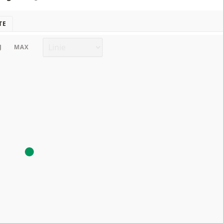
TE
Chart Typ
J
MAX