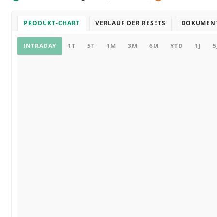
PRODUKT-CHART
VERLAUF DER RESETS
DOKUMEN
Chart
INTRADAY
1T
5T
1M
3M
6M
YTD
1J
5