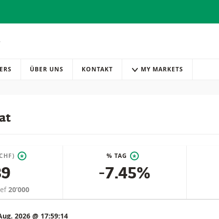
ERS
ÜBER UNS
KONTAKT
MY MARKETS
at
(CHF)
% TAG
*
*
89
-7.45%
ief
20’000
Aug. 2026 @ 17:59:14