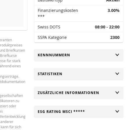
Finanzierungskosten
3.00%
***
Swiss DOTS
08:00 - 22:00
SCHWELLE
REFERENZPREIS (LETZTER RE
SSPA Kategorie
2300
feranten
129.438
15
Produktpreises
Français
PDF
129.514
15
 und Briefkursen
UMSCHALTEN
KENNNUMMERN
Briefkurse
125.528
14
ise für stark
während eines
126.48
1
UMSCHALTEN
STATISTIKEN
ungserträge.
133.45
ktdokumentation
129.132
15
UMSCHALTEN
ZUSÄTZLICHE INFORMATIONEN
gesellschaften
127.738
15
dikatoren zu
ziert oder
125.63
1
es
UMSCHALTEN
ESG RATING MSCI *****
 Wertentwicklung
126.582
14
 anderer
kann für sich