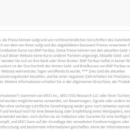
KAPITALWERT
ANPASSUNGS
.h. die Preise können aufgrund von rechtsverbindlichen Vorschriften des Datenlie
1.11
lich von dem von Ihnen aufgrund des abgebildeten Basiswert Preises erwarteten 
English
F
PDF
1.12
d indikative Kurse von BNP Paribas. Diese Preise können von den aktuellen Geld-
auf dieser Website keine Kurse anderer Parteien angezeigt. Aktuelle Geld- und 
0.94
enden Sie sich an Ihre Bank oder Ihren Broker. BNP Paribas haftet in keiner We
usskurs ist der Durchschnitt des letzten Geld- und Briefkurses von BNP Paribas 
0.98
r Website während des Tages veröffentlicht wurde. *** Dies sind die aktuellen
Finanzierungskosten bezahlen, und bei einer negativen Zahl erhalten Sie Finanzier
1.4
t. Weitere Informationen erhalten Sie in der allgemeinen Broschüre, der Produ
1.17
F
nformationen") stammen von MSCI Inc., MSCI ESG Research LLC oder ihren Tochter
1.1
und wurden möglicherweise verwendet, um Bewertungen, Signale oder andere In
fen ohne vorherige schriftliche Genehmigung weder ganz noch teilweise reprodu
1
uf und Verkauf noch für eine Bewerbung oder Empfehlung eines Wertpapiers, ein
erwendet werden, noch dürfen sie als Indikation oder Garantie für eine künftige
1.05
eknüpft, und MSCI kann auf der Grundlage des verwalteten Fondsvermögens oder
dexforschung und bestimmten Informationen geschaffen. Keine der Informationen 
F