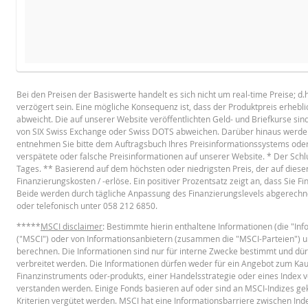
BROSCHÜRE
DATUM
ART DES RESETS
Bei den Preisen der Basiswerte handelt es sich nicht um real-time Preise; d
6 Aug. 2026 22:25
täglich
verzögert sein. Eine mögliche Konsequenz ist, dass der Produktpreis erheb
Deutsch
PD
5 Aug. 2026 22:15
täglich
abweicht. Die auf unserer Website veröffentlichten Geld- und Briefkurse sin
von SIX Swiss Exchange oder Swiss DOTS abweichen. Darüber hinaus werden 
4 Aug. 2026 22:17
täglich
entnehmen Sie bitte dem Auftragsbuch Ihres Preisinformationssystems oder w
verspätete oder falsche Preisinformationen auf unserer Website. * Der Schl
3 Aug. 2026 22:16
täglich
BASISPROSPEKT
Tages. ** Basierend auf dem höchsten oder niedrigsten Preis, der auf diese
Finanzierungskosten / -erlöse. Ein positiver Prozentsatz zeigt an, dass Sie 
30 Juli 2026 22:16
täglich
Beide werden durch tägliche Anpassung des Finanzierungslevels abgerechne
oder telefonisch unter 058 212 6850.
29 Juli 2026 22:16
täglich
English
PD
*****
MSCI disclaimer
: Bestimmte hierin enthaltene Informationen (die "I
28 Juli 2026 22:18
täglich
("MSCI") oder von Informationsanbietern (zusammen die "MSCI-Parteien") 
berechnen. Die Informationen sind nur für interne Zwecke bestimmt und dür
27 Juli 2026 22:16
täglich
TERMSHEET
verbreitet werden. Die Informationen dürfen weder für ein Angebot zum Ka
Finanzinstruments oder-produkts, einer Handelsstrategie oder eines Index v
24 Juli 2026 22:18
täglich
verstanden werden. Einige Fonds basieren auf oder sind an MSCI-Indizes g
Kriterien vergütet werden. MSCI hat eine Informationsbarriere zwischen In
Deutsch (Schweiz)
PD