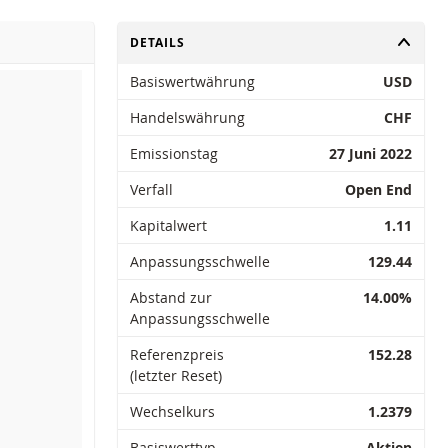
UMSCHALTEN
DETAILS
Basiswertwährung
USD
Handelswährung
CHF
Emissionstag
27 Juni 2022
Verfall
Open End
Kapitalwert
1.11
Anpassungsschwelle
129.44
Abstand zur
14.00%
Anpassungsschwelle
Referenzpreis
152.28
(letzter Reset)
Wechselkurs
1.2379
Basiswerttyp
Aktien