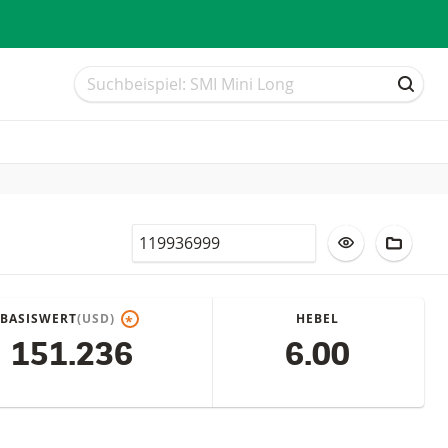
Suche
Suche
SUCH
Valor
ZUR WATCHLI
ZUM F
BASISWERT
(USD)
HEBEL
*
151.236
6.00