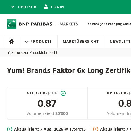
DEUTSCH
LOGIN
Navigation
Seitennavigation
PRODUKTE
MARKTÜBERSICHT
NEWSLETT
HOME
Zurück zur Produktübersicht
Yum! Brands Faktor 6x Long Zertifik
GELDKURS
(CHF)
BRIEFKURS
*
0.87
0.
Volumen Geld
20’000
Volumen Br
Aktualisiert:
7 Aug. 2026 @ 17:44:15
Aktualisiert:
7 
*
*