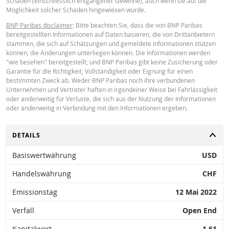
Schäden (einschliesslich entgangener Gewinne), auch wenn sie auf die
Möglichkeit solcher Schäden hingewiesen wurde.
Key Information Document (FR)
PDF
BNP Paribas disclaimer
: Bitte beachten Sie, dass die von BNP Paribas
bereitgestellten Informationen auf Daten basieren, die von Drittanbietern
stammen, die sich auf Schätzungen und gemeldete Informationen stützen
können, die Änderungen unterliegen können. Die Informationen werden
PREISINFORMATION
"wie besehen" bereitgestellt, und BNP Paribas gibt keine Zusicherung oder
Garantie für die Richtigkeit, Vollständigkeit oder Eignung für einen
bestimmten Zweck ab. Weder BNP Paribas noch ihre verbundenen
Unternehmen und Vertreter haften in irgendeiner Weise bei Fahrlässigkeit
Latest Product Quotes
CSV
oder anderweitig für Verluste, die sich aus der Nutzung der Informationen
oder anderweitig in Verbindung mit den Informationen ergeben.
UMSCHALTEN
DETAILS
Basiswertwährung
USD
Restrike history
xlsx
Handelswährung
CHF
Emissionstag
12 Mai 2022
Verfall
Open End
Kapitalwert
1.61