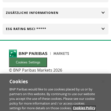
UMSCHALTEN
ZUSÄTZLICHE INFORMATIONEN
UMSCHALTEN
ESG RATING MSCI *****
Cookies Settings
© BNP Paribas Markets 2026
INFORMATIONEN
Newsletters
Cookies
FAQ
BNP Paribas would like to use cookies placed by us or by
Glossar
partners on this website. By continuing to use our website
RECHTLICHES
you accept the use of these cookies. Please see our cookie
Nutzungsbedingungen/Rechtliche Hinweise
policy for more information and / or access cookies
settings for more details on those cookies.
Cookies Policy
Prospekt & Anleger-Informationen