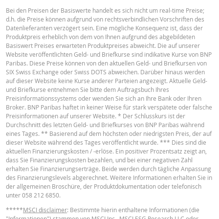
DATUM
DES
KAPITALWERT
ANPASSUNGSSCH
Bei den Preisen der Basiswerte handelt es sich nicht um real-time Preise;
RESETS
d.h. die Preise können aufgrund von rechtsverbindlichen Vorschriften des
Deutsch
PDF
Datenlieferanten verzögert sein. Eine mögliche Konsequenz ist, dass der
6 Aug.
täglich
1.61
Produktpreis erheblich von dem von Ihnen aufgrund des abgebildeten
2026 22:25
Basiswert Preises erwarteten Produktpreises abweicht. Die auf unserer
Website veröffentlichten Geld- und Briefkurse sind indikative Kurse von BNP
5 Aug.
täglich
1.54
Paribas. Diese Preise können von den aktuellen Geld- und Briefkursen von
2026 22:15
English
PDF
SIX Swiss Exchange oder Swiss DOTS abweichen. Darüber hinaus werden
auf dieser Website keine Kurse anderer Parteien angezeigt. Aktuelle Geld-
4 Aug.
täglich
1.69
und Briefkurse entnehmen Sie bitte dem Auftragsbuch Ihres
2026 22:17
Preisinformationssystems oder wenden Sie sich an Ihre Bank oder Ihren
Broker. BNP Paribas haftet in keiner Weise für stark verspätete oder falsche
3 Aug.
Français
PDF
täglich
1.53
Preisinformationen auf unserer Website. * Der Schlusskurs ist der
2026 22:16
Durchschnitt des letzten Geld- und Briefkurses von BNP Paribas während
eines Tages. ** Basierend auf dem höchsten oder niedrigsten Preis, der auf
30 Juli
täglich
1.59
dieser Website während des Tages veröffentlicht wurde. *** Dies sind die
2026 22:16
BASISPROSPEKT
aktuellen Finanzierungskosten / -erlöse. Ein positiver Prozentsatz zeigt an,
dass Sie Finanzierungskosten bezahlen, und bei einer negativen Zahl
29 Juli
täglich
1.47
erhalten Sie Finanzierungserträge. Beide werden durch tägliche Anpassung
2026 22:16
English
PDF
des Finanzierungslevels abgerechnet. Weitere Informationen erhalten Sie in
der allgemeinen Broschüre, der Produktdokumentation oder telefonisch
28 Juli
täglich
1.49
unter 058 212 6850.
2026 22:18
*****
MSCI disclaimer
: Bestimmte hierin enthaltene Informationen (die
TERMSHEET
27 Juli
täglich
1.63
"Informationen") stammen von MSCI Inc., MSCI ESG Research LLC oder