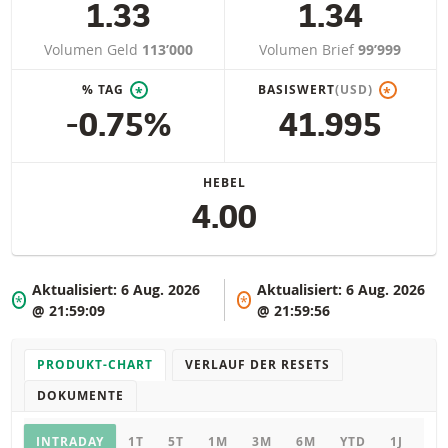
1.33
1.34
Volumen Geld
113’000
Volumen Brief
99’999
% TAG
BASISWERT
(USD)
*
*
-0.75%
41.995
HEBEL
4.00
Aktualisiert:
6 Aug. 2026
Aktualisiert:
6 Aug. 2026
*
*
@ 21:59:09
@ 21:59:56
PRODUKT-CHART
VERLAUF DER RESETS
DOKUMENTE
Chart
INTRADAY
1T
5T
1M
3M
6M
YTD
1J