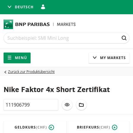
DEUTSCH
Suche
Suche
SUC
Navigation
Seitennavigation
MENÜ
MY MARKETS
Zurück zur Produktübersicht
Nike Faktor 4x Short Zertifikat
Valor
ZUR WATCHLIST HINZUFÜGEN
ZUM FIKTIVEN PORTFO
GELDKURS
(CHF)
BRIEFKURS
(CHF)
*
*