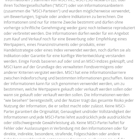
2026 22:16
ihren Tochtergesellschaften ("MSCI") oder von Informationsanbietern
(zusammen die "MSCI-Parteien") und wurden möglicherweise verwendet,
24 Juli
Deutsch (Schweiz)
PDF
täglich
1.7
um Bewertungen, Signale oder andere Indikatoren zu berechnen. Die
2026 22:18
Informationen sind nur für interne Zwecke bestimmt und dürfen ohne
vorherige schriftliche Genehmigung weder ganz noch teilweise reproduziert
oder verbreitet werden. Die Informationen dürfen weder für ein Angebot
DOWNLOAD
FINAL TERMS
zum Kauf und Verkauf noch für eine Bewerbung oder Empfehlung eines
Wertpapiers, eines Finanzinstruments oder-produkts, einer
Handelsstrategie oder eines Index verwendet werden, noch dürfen sie als
Indikation oder Garantie für eine künftige Wertentwicklung verstanden
Verlauf der Resets
xlsx
Deutsch (Schweiz)
PDF
werden. Einige Fonds basieren auf oder sind an MSCI-Indizes geknüpft, und
MSCI kann auf der Grundlage des verwalteten Fondsvermögens oder
anderer Kriterien vergütet werden. MSCI hat eine Informationsbarriere
zwischen Indexforschung und bestimmten Informationen geschaffen. Keine
BASISINFORMATIONSBLATT
der Informationen kann für sich genommen verwendet werden, um zu
bestimmen, welche Wertpapiere gekauft oder verkauft werden sollen oder
wann sie gekauft oder verkauft werden sollen. Die Informationen werden
"wie besehen" bereitgestellt, und der Nutzer trägt das gesamte Risiko jeder
Key Information Document (DE)
PDF
Nutzung der Information, die er selbst macht oder zulässt. Keine MSCI-
Partei garantiert die Originalität, Genauigkeit und/oder Vollständigkeit der
Informationen und jede MSCI-Partei lehnt ausdrücklich jede ausdrückliche
oder stillschweigende Gewährleistung ab. Keine MSCI-Partei haftet für
Key Information Document (EN)
PDF
Fehler oder Auslassungen in Verbindung mit den Informationen oder für
direkte, indirekte, besondere, strafende, Folgeschäden oder andere