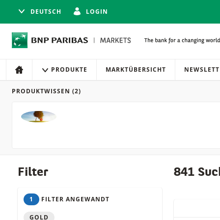
DEUTSCH
LOGIN
Navigation
Seitennavigation
PRODUKTE
MARKTÜBERSICHT
NEWSLETT
HOME
PRODUKTWISSEN
(2)
Produkte
Filter
841 Suc
1
FILTER ANGEWANDT
QUICK ACT
GOLD