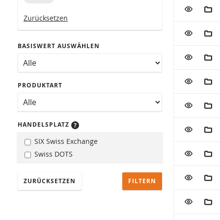
Tabelle mit 
ZUR WATC
ZUM
Zurücksetzen
ZUR WATC
ZUM
BASISWERT AUSWÄHLEN
ZUR WATC
ZUM
ZUR WATC
ZUM
PRODUKTART
ZUR WATC
ZUM
HANDELSPLATZ
ZUR WATC
ZUM
SIX Swiss Exchange
ZUR WATC
ZUM
Swiss DOTS
ZUR WATC
ZUM
ZURÜCKSETZEN
ZUR WATC
ZUM