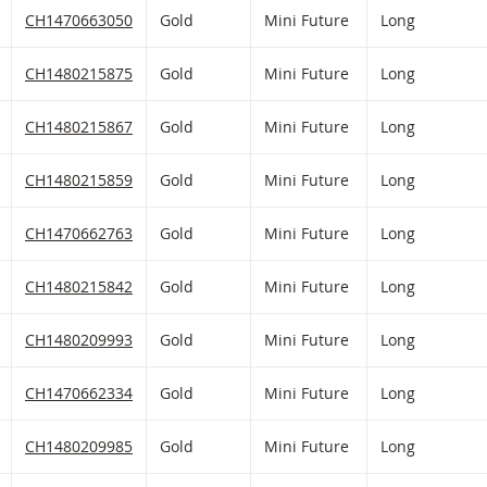
(gefilterten) Produkten
HLIST HINZUFÜGEN
 FIKTIVEN PORTFOLIO HINZUFÜGEN
Gold Mini Future mit ISIN code:
CH1470663050
Gold
Mini Future
Long
HLIST HINZUFÜGEN
 FIKTIVEN PORTFOLIO HINZUFÜGEN
Gold Mini Future mit ISIN code:
CH1480215875
Gold
Mini Future
Long
HLIST HINZUFÜGEN
 FIKTIVEN PORTFOLIO HINZUFÜGEN
Gold Mini Future mit ISIN code:
CH1480215867
Gold
Mini Future
Long
HLIST HINZUFÜGEN
 FIKTIVEN PORTFOLIO HINZUFÜGEN
Gold Mini Future mit ISIN code:
CH1480215859
Gold
Mini Future
Long
HLIST HINZUFÜGEN
 FIKTIVEN PORTFOLIO HINZUFÜGEN
Gold Mini Future mit ISIN code:
CH1470662763
Gold
Mini Future
Long
HLIST HINZUFÜGEN
 FIKTIVEN PORTFOLIO HINZUFÜGEN
Gold Mini Future mit ISIN code:
CH1480215842
Gold
Mini Future
Long
HLIST HINZUFÜGEN
 FIKTIVEN PORTFOLIO HINZUFÜGEN
Gold Mini Future mit ISIN code:
CH1480209993
Gold
Mini Future
Long
HLIST HINZUFÜGEN
 FIKTIVEN PORTFOLIO HINZUFÜGEN
Gold Mini Future mit ISIN code:
CH1470662334
Gold
Mini Future
Long
HLIST HINZUFÜGEN
 FIKTIVEN PORTFOLIO HINZUFÜGEN
Gold Mini Future mit ISIN code:
CH1480209985
Gold
Mini Future
Long