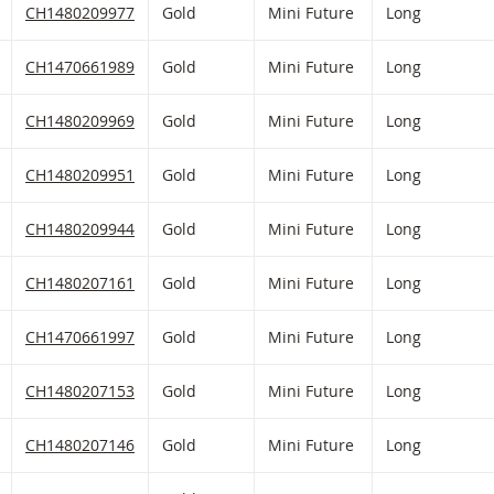
HLIST HINZUFÜGEN
 FIKTIVEN PORTFOLIO HINZUFÜGEN
Gold Mini Future mit ISIN code:
CH1480209977
Gold
Mini Future
Long
HLIST HINZUFÜGEN
 FIKTIVEN PORTFOLIO HINZUFÜGEN
Gold Mini Future mit ISIN code:
CH1470661989
Gold
Mini Future
Long
HLIST HINZUFÜGEN
 FIKTIVEN PORTFOLIO HINZUFÜGEN
Gold Mini Future mit ISIN code:
CH1480209969
Gold
Mini Future
Long
HLIST HINZUFÜGEN
 FIKTIVEN PORTFOLIO HINZUFÜGEN
Gold Mini Future mit ISIN code:
CH1480209951
Gold
Mini Future
Long
HLIST HINZUFÜGEN
 FIKTIVEN PORTFOLIO HINZUFÜGEN
Gold Mini Future mit ISIN code:
CH1480209944
Gold
Mini Future
Long
HLIST HINZUFÜGEN
 FIKTIVEN PORTFOLIO HINZUFÜGEN
Gold Mini Future mit ISIN code:
CH1480207161
Gold
Mini Future
Long
HLIST HINZUFÜGEN
 FIKTIVEN PORTFOLIO HINZUFÜGEN
Gold Mini Future mit ISIN code:
CH1470661997
Gold
Mini Future
Long
HLIST HINZUFÜGEN
 FIKTIVEN PORTFOLIO HINZUFÜGEN
Gold Mini Future mit ISIN code:
CH1480207153
Gold
Mini Future
Long
HLIST HINZUFÜGEN
 FIKTIVEN PORTFOLIO HINZUFÜGEN
Gold Mini Future mit ISIN code:
CH1480207146
Gold
Mini Future
Long
HLIST HINZUFÜGEN
 FIKTIVEN PORTFOLIO HINZUFÜGEN