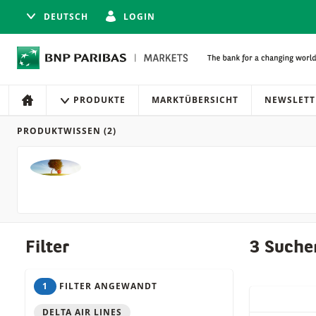
DEUTSCH
LOGIN
Navigation
Seitennavigation
PRODUKTE
MARKTÜBERSICHT
NEWSLETT
HOME
PRODUKTWISSEN
(2)
Produkte
Filter
3 Suche
1
FILTER ANGEWANDT
QUICK ACT
DELTA AIR LINES