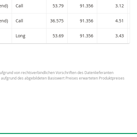
end)
Call
53.79
91.356
3.12
0.
end)
Call
36.575
91.356
4.51
0.
Long
53.69
91.356
3.43
0.
 aufgrund von rechtsverbindlichen Vorschriften des Datenlieferanten
n aufgrund des abgebildeten Basiswert Preises erwarteten Produktpreises