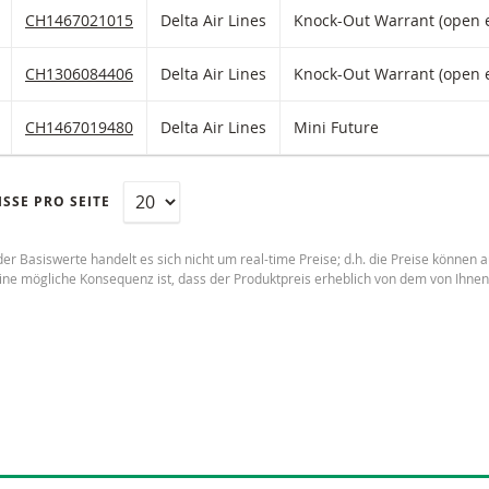
(gefilterten) Produkten
HLIST HINZUFÜGEN
 FIKTIVEN PORTFOLIO HINZUFÜGEN
Delta Air Lines Knock-Out Warrant (open end) mit ISIN code:
CH1467021015
Delta Air Lines
Knock-Out Warrant (open 
HLIST HINZUFÜGEN
 FIKTIVEN PORTFOLIO HINZUFÜGEN
Delta Air Lines Knock-Out Warrant (open end) mit ISIN code:
CH1306084406
Delta Air Lines
Knock-Out Warrant (open 
HLIST HINZUFÜGEN
 FIKTIVEN PORTFOLIO HINZUFÜGEN
Delta Air Lines Mini Future mit ISIN code:
CH1467019480
Delta Air Lines
Mini Future
SSE PRO SEITE
der Basiswerte handelt es sich nicht um real-time Preise; d.h. die Preise können
Eine mögliche Konsequenz ist, dass der Produktpreis erheblich von dem von Ihne