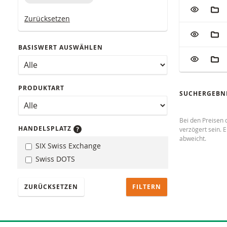
Tabelle mit 
ZUR WATC
ZUM
Zurücksetzen
ZUR WATC
ZUM
BASISWERT AUSWÄHLEN
ZUR WATC
ZUM
PRODUKTART
SUCHERGEBNI
Bei den Preisen 
HANDELSPLATZ
verzögert sein. 
abweicht.
SIX Swiss Exchange
Swiss DOTS
ZURÜCKSETZEN