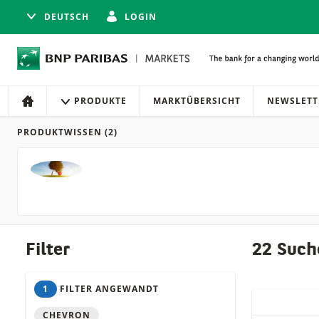
DEUTSCH
LOGIN
Navigation
Seitennavigation
PRODUKTE
MARKTÜBERSICHT
NEWSLETT
HOME
PRODUKTWISSEN
(2)
Produkte
Filter
22 Such
1
FILTER ANGEWANDT
QUICK ACT
CHEVRON