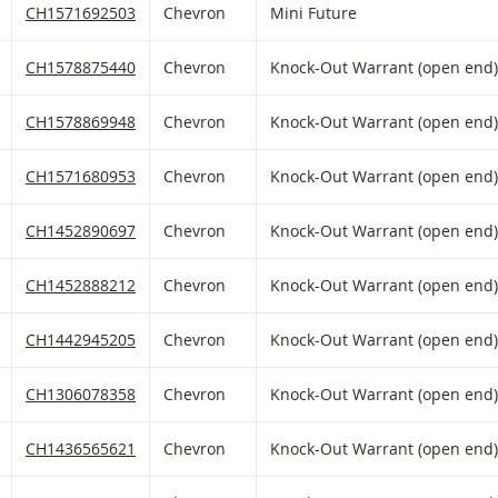
HLIST HINZUFÜGEN
 FIKTIVEN PORTFOLIO HINZUFÜGEN
Chevron Mini Future mit ISIN code:
CH1571692503
Chevron
Mini Future
HLIST HINZUFÜGEN
 FIKTIVEN PORTFOLIO HINZUFÜGEN
Chevron Knock-Out Warrant (open end) mit ISIN code:
CH1578875440
Chevron
Knock-Out Warrant (open end)
HLIST HINZUFÜGEN
 FIKTIVEN PORTFOLIO HINZUFÜGEN
Chevron Knock-Out Warrant (open end) mit ISIN code:
CH1578869948
Chevron
Knock-Out Warrant (open end)
HLIST HINZUFÜGEN
 FIKTIVEN PORTFOLIO HINZUFÜGEN
Chevron Knock-Out Warrant (open end) mit ISIN code:
CH1571680953
Chevron
Knock-Out Warrant (open end)
HLIST HINZUFÜGEN
 FIKTIVEN PORTFOLIO HINZUFÜGEN
Chevron Knock-Out Warrant (open end) mit ISIN code:
CH1452890697
Chevron
Knock-Out Warrant (open end)
HLIST HINZUFÜGEN
 FIKTIVEN PORTFOLIO HINZUFÜGEN
Chevron Knock-Out Warrant (open end) mit ISIN code:
CH1452888212
Chevron
Knock-Out Warrant (open end)
HLIST HINZUFÜGEN
 FIKTIVEN PORTFOLIO HINZUFÜGEN
Chevron Knock-Out Warrant (open end) mit ISIN code:
CH1442945205
Chevron
Knock-Out Warrant (open end)
HLIST HINZUFÜGEN
 FIKTIVEN PORTFOLIO HINZUFÜGEN
Chevron Knock-Out Warrant (open end) mit ISIN code:
CH1306078358
Chevron
Knock-Out Warrant (open end)
HLIST HINZUFÜGEN
 FIKTIVEN PORTFOLIO HINZUFÜGEN
Chevron Knock-Out Warrant (open end) mit ISIN code:
CH1436565621
Chevron
Knock-Out Warrant (open end)
HLIST HINZUFÜGEN
 FIKTIVEN PORTFOLIO HINZUFÜGEN