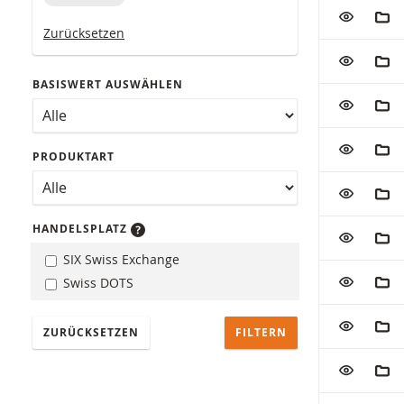
Tabelle mit 
ZUR WATC
ZUM
Zurücksetzen
ZUR WATC
ZUM
BASISWERT AUSWÄHLEN
ZUR WATC
ZUM
ZUR WATC
ZUM
PRODUKTART
ZUR WATC
ZUM
HANDELSPLATZ
ZUR WATC
ZUM
SIX Swiss Exchange
ZUR WATC
ZUM
Swiss DOTS
ZUR WATC
ZUM
ZURÜCKSETZEN
ZUR WATC
ZUM