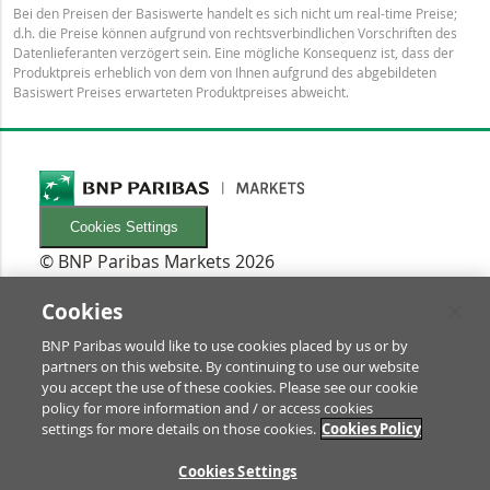
Bei den Preisen der Basiswerte handelt es sich nicht um real-time Preise;
d.h. die Preise können aufgrund von rechtsverbindlichen Vorschriften des
Datenlieferanten verzögert sein. Eine mögliche Konsequenz ist, dass der
Produktpreis erheblich von dem von Ihnen aufgrund des abgebildeten
Basiswert Preises erwarteten Produktpreises abweicht.
Cookies Settings
© BNP Paribas Markets 2026
INFORMATIONEN
Newsletters
Cookies
FAQ
BNP Paribas would like to use cookies placed by us or by
Glossar
partners on this website. By continuing to use our website
RECHTLICHES
you accept the use of these cookies. Please see our cookie
Nutzungsbedingungen/Rechtliche Hinweise
policy for more information and / or access cookies
settings for more details on those cookies.
Cookies Policy
Prospekt & Anleger-Informationen
Datenschutz & Impressum
ZU
Cookies Settings