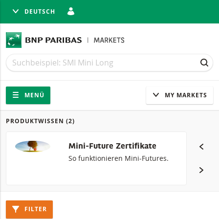
DEUTSCH
LIESSEN
Suche
Suche
SUC
Navigation
Seitennavigation
MENÜ
MY MARKETS
PRODUKTWISSEN
(2)
Produkte
Mini-Future Zertifikate
So funktionieren Mini-Futures.
FILTER