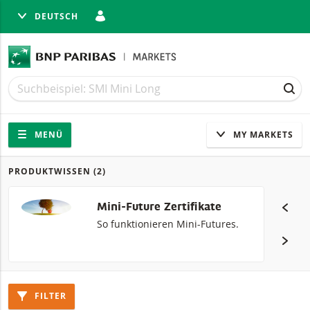
DEUTSCH
LIESSEN
Suche
Suche
SUC
Navigation
Seitennavigation
MENÜ
MY MARKETS
PRODUKTWISSEN
(2)
Produkte
Mini-Future Zertifikate
So funktionieren Mini-Futures.
FILTER