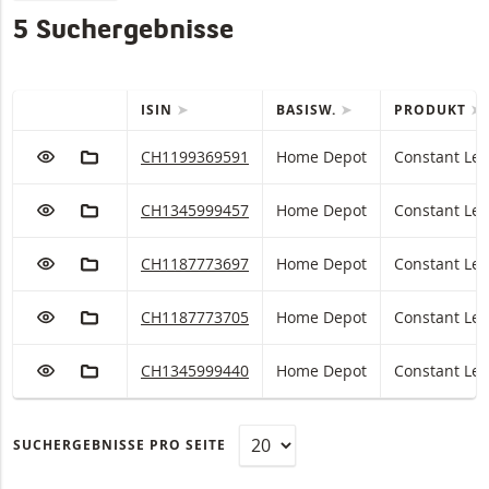
5 Suchergebnisse
ISIN
BASISW.
PRODUKT
QUICK ACTIONS
Tabelle mit (gefilterten) Produkten
ZUR WATCHLIST HINZUFÜGEN
ZUM FIKTIVEN PORTFOLIO HINZUFÜGEN
Home Depot Constant Leverage mit ISIN code:
CH1199369591
Home Depot
Constant Le
ZUR WATCHLIST HINZUFÜGEN
ZUM FIKTIVEN PORTFOLIO HINZUFÜGEN
Home Depot Constant Leverage mit ISIN code:
CH1345999457
Home Depot
Constant Le
ZUR WATCHLIST HINZUFÜGEN
ZUM FIKTIVEN PORTFOLIO HINZUFÜGEN
Home Depot Constant Leverage mit ISIN code:
CH1187773697
Home Depot
Constant Le
ZUR WATCHLIST HINZUFÜGEN
ZUM FIKTIVEN PORTFOLIO HINZUFÜGEN
Home Depot Constant Leverage mit ISIN code:
CH1187773705
Home Depot
Constant Le
ZUR WATCHLIST HINZUFÜGEN
ZUM FIKTIVEN PORTFOLIO HINZUFÜGEN
Home Depot Constant Leverage mit ISIN code:
CH1345999440
Home Depot
Constant Le
SUCHERGEBNISSE PRO SEITE