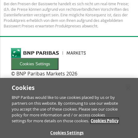
Bei den Preisen der Basiswerte handelt es sich nicht um real-time Preise;
d.h. die Preise können aufgrund von rechtsverbindlichen Vorschriften des
Datenlieferanten verzögert sein. Eine mögliche Konsequenz ist, dass der
Produktpreis erheblich von dem von Ihnen aufgrund des abgebildeten
Basiswert Preises erwarteten Produktpreises abweicht.
Cookies Settings
© BNP Paribas Markets 2026
INFORMATIONEN
Newsletters
Cookies
FAQ
BNP Paribas would like to use cookies placed by us or by
Glossar
partners on this website. By continuing to use our website
RECHTLICHES
you accept the use of these cookies. Please see our cookie
Nutzungsbedingungen/Rechtliche Hinweise
policy for more information and / or access cookies
settings for more details on those cookies.
Cookies Policy
Prospekt & Anleger-Informationen
Datenschutz & Impressum
ZU
Cookies Settings