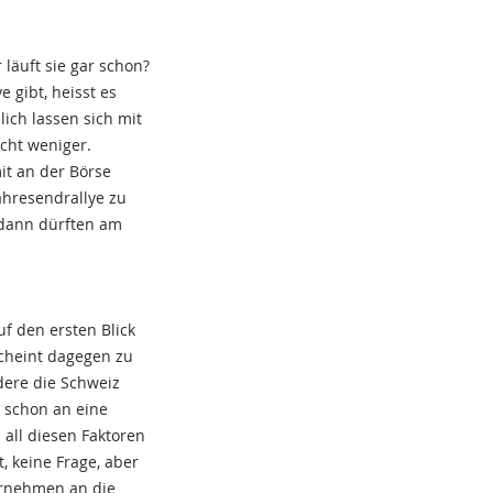
 läuft sie gar schon?
e gibt, heisst es
ich lassen sich mit
icht weniger.
mit an der Börse
ahresendrallye zu
n dann dürften am
f den ersten Blick
scheint dagegen zu
dere die Schweiz
a schon an eine
n all diesen Faktoren
, keine Frage, aber
ernehmen an die