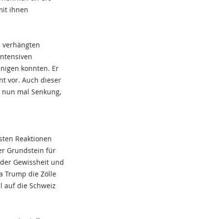
mit ihnen
h verhängten
intensiven
inigen konnten. Er
t vor. Auch dieser
st nun mal Senkung,
rsten Reaktionen
er Grundstein für
ieder Gewissheit und
a Trump die Zölle
l auf die Schweiz