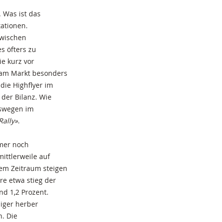
. Was ist das
tationen.
zwischen
s öfters zu
e kurz vor
h am Markt besonders
 die Highflyer im
der Bilanz. Wie
eswegen im
Rally»
.
mer noch
ittlerweile auf
sem Zeitraum steigen
hre etwa stieg der
d 1,2 Prozent.
iger herber
. Die