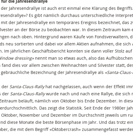
t für die Jahresendrallye
der Jahresendrallye ist auch erst einmal eine Klärung des Begriffs
resendrallye»? Es gibt nämlich durchaus unterschiedliche Interpre
mit der Jahresendrallye ein temporäres Ereignis bezeichnet, das 
vester an der Börse zu beobachten war. In diesem Zeitraum kam e
ngen nach oben. Hintergrund waren Käufe von Fondsverwaltern, di
ds neu sortierten und dabei vor allem Aktien aufnahmen, die sic
n. Im jährlichen Geschäftsbericht konnten sie dann voller Stolz auf
indow dressing»
nennt man so etwas auch, also das Aufhübschen 
h fand dies vor allem zwischen Weihnachten und Silvester statt, d
 gebräuchliche Bezeichnung der Jahresendrallye als
«Santa-Claus-
g der
Santa-Claus-Rally
hat nachgelassen, auch wenn der Effekt im
us der
Santa-Claus-Rally
wurde nach und nach eine Rallye, die sich m
 Zeitraum beläuft, nämlich von Oktober bis Ende Dezember. In die
rdurchschnittlich. Das zeigt die Statistik. Seit Ende der 1980er Ja
 Oktober, November und Dezember im Durchschnitt jeweils um run
d diese Monate die beste Börsenphase im Jahr. Und das trotz ein
ober, die mit dem Begriff «Oktobercrash» zusammengefasst werden