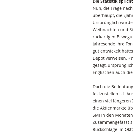
Die Statistik sprich
Nun, die Frage nach 
überhaupt, die «Jah
Ursprünglich wurde 
Weihnachten und Sil
ruckartigen Bewegu
Jahresende ihre Fon
gut entwickelt hatte
Depot verweisen.
«W
gesagt, ursprünglic
Englischen auch die
Doch die Bedeutun
festzustellen ist. A
einen viel längeren
die Aktienmärkte übe
SMI in den Monaten
Zusammengefasst sin
Rückschläge im Okt