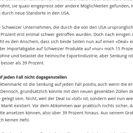
nt, sie quasi eingepreist oder andere Möglichkeiten gefunden, 
 durch neue Standorte in den USA.
ie Schweizer Unternehmen, die durch die von den USA ursprünglic
 Prozent erst einmal schwer getroffen wurden. Doch nach einigen 
 es den Anschein, dass sich beide Seiten nun auf einen «Deal» e
der Importabgabe auf Schweizer Produkte auf «nur» noch 15 Prozen
ht ohne und belastet die heimische Exportindustrie, aber Senkung i
 besser als 39 Prozent.
uf jeden Fall nicht dagegenstellen
ktienmarkt ist die Senkung auf jeden Fall positiv, auch wenn die e
. Dennoch, grundsätzlich könnte mit den neuen gesenkten Zöllen d
 gelegt sein. Nicht, weil der Deal so «toll» ist, sondern weil nun w
Markt existiert. Vor dem Abkommen war praktisch nichts sicher, d
te ansetzen können, also über 39 Prozent hinaus. Aus seinem Grol
ch keinen Hehl.