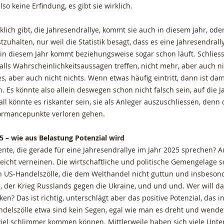
lso keine Erfindung, es gibt sie wirklich.
lich gibt, die Jahresendrallye, kommt sie auch in diesem Jahr, oder
tzuhalten, nur weil die Statistik besagt, dass es eine Jahresendrally
 in diesem Jahr kommt beziehungsweise sogar schon läuft. Schliessl
falls Wahrscheinlichkeitsaussagen treffen, nicht mehr, aber auch n
lles, aber auch nicht nichts. Wenn etwas häufig eintritt, dann ist da
 Es könnte also allein deswegen schon nicht falsch sein, auf die J
all könnte es riskanter sein, sie als Anleger auszuschliessen, den
formancepunkte verloren gehen.
5 – wie aus Belastung Potenzial wird
nte, die gerade für eine Jahresendrallye im Jahr 2025 sprechen? Au
eicht verneinen. Die wirtschaftliche und politische Gemengelage 
 US-Handelszölle, die dem Welthandel nicht guttun und insbeson
, der Krieg Russlands gegen die Ukraine, und und und. Wer will d
en? Das ist richtig, unterschlägt aber das positive Potenzial, das i
delszölle etwa sind kein Segen, egal wie man es dreht und wendet
 viel schlimmer kommen können. Mittlerweile haben sich viele Unt