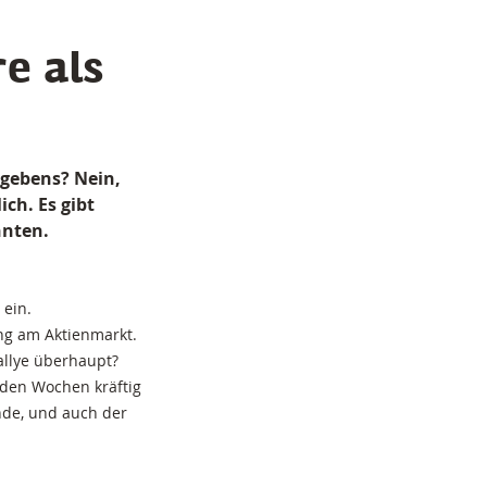
e als
rgebens? Nein,
ich. Es gibt
nnten.
 ein.
ang am Aktienmarkt.
allye überhaupt?
enden Wochen kräftig
nde, und auch der