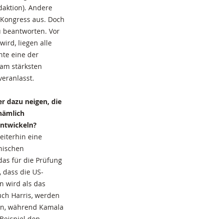
aktion). Andere
Kongress aus. Doch
u beantworten. Vor
ird, liegen alle
nte eine der
 am stärksten
veranlasst.
r dazu neigen, die
nämlich
entwickeln?
eiterhin eine
anischen
das für die Prüfung
 dass die US-
n wird als das
uch Harris, werden
gen, während Kamala
Beispiel den