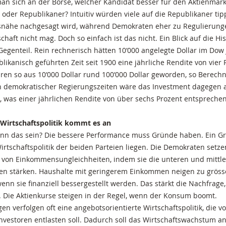
an sich an der Börse, welcher Kandidat besser für den Aktienmarkt
der Republikaner? Intuitiv würden viele auf die Republikaner tip
tsnähe nachgesagt wird, während Demokraten eher zu Regulierung
schaft nicht mag. Doch so einfach ist das nicht. Ein Blick auf die Hi
egenteil. Rein rechnerisch hätten 10‘000 angelegte Dollar im Dow 
likanisch geführten Zeit seit 1900 eine jährliche Rendite von vier 
ren so aus 10‘000 Dollar rund 100‘000 Dollar geworden, so Berec
en demokratischer Regierungszeiten wäre das Investment dagegen 
 was einer jährlichen Rendite von über sechs Prozent entspreche
 Wirtschaftspolitik kommt es an
kann das sein? Die bessere Performance muss Gründe haben. Ein G
rtschaftspolitik der beiden Parteien liegen. Die Demokraten setzen 
 von Einkommensungleichheiten, indem sie die unteren und mittl
n stärken. Haushalte mit geringerem Einkommen neigen zu gröss
n sie finanziell bessergestellt werden. Das stärkt die Nachfrag
 Die Aktienkurse steigen in der Regel, wenn der Konsum boomt.
n verfolgen oft eine angebotsorientierte Wirtschaftspolitik, die v
estoren entlasten soll. Dadurch soll das Wirtschaftswachstum a