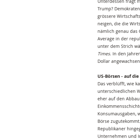
Unterdessen fragt m
Trump? Demokraten o
grössere Wirtschaf
neigen, die die Wirt
nämlich genau das G
Average in der repub
unter dem Strich wä
Times
. In den Jahr
Dollar angewachsen,
US-Börsen - auf die
Das verblüfft, wie 
unterschiedlichen Wi
eher auf den Abbau
Einkommensschichte
Konsumausgaben, wen
Börse zugutekommt.
Republikaner hingege
Unternehmen und Inv