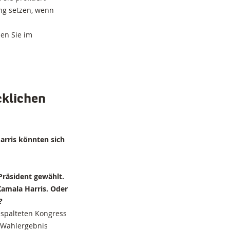
ung setzen, wenn
sen Sie im
cklichen
arris könnten sich
Präsident gewählt.
Kamala Harris. Oder
?
espalteten Kongress
h Wahlergebnis