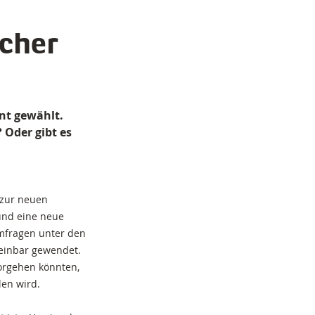
lcher
nt gewählt.
 Oder gibt es
 zur neuen
und eine neue
mfragen unter den
heinbar gewendet.
orgehen könnten,
len wird.