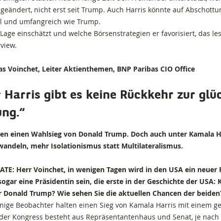
 geändert, nicht erst seit Trump. Auch Harris könnte auf Abschott
al und umfangreich wie Trump.
Lage einschätzt und welche Börsenstrategien er favorisiert, das le
view.
as Voinchet, Leiter Aktienthemen, BNP Paribas CIO Office
 Harris gibt es keine Rückkehr zur glü
ung.“
hten einen Wahlsieg von Donald Trump. Doch auch unter Kamala H
 wandeln, mehr Isolationismus statt Multilateralismus.
TE: Herr Voinchet, in wenigen Tagen wird in den USA ein neuer 
ogar eine Präsidentin sein, die erste in der Geschichte der USA: 
r Donald Trump? Wie sehen Sie die aktuellen Chancen der beiden
inige Beobachter halten einen Sieg von Kamala Harris mit einem g
(der Kongress besteht aus Repräsentantenhaus und Senat, je nac