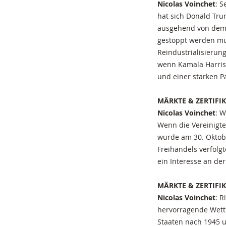
Nicolas Voinchet
: S
hat sich Donald Tr
ausgehend von dem 
gestoppt werden mu
Reindustrialisierun
wenn Kamala Harris g
und einer starken 
MÄRKTE & ZERTIFIK
Nicolas Voinchet
: W
Wenn die Vereinigt
wurde am 30. Oktobe
Freihandels verfolg
ein Interesse an der
MÄRKTE & ZERTIFIKA
Nicolas Voinchet
: R
hervorragende Wettb
Staaten nach 1945 