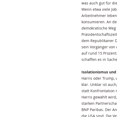
was auch gut für di
Wenn etwa viele Job
Arbeitnehmer leben
konsumieren. An der
demokratische Weg w
Präsidentschaftszei
dem Republikaner D
sein Vorgänger von 
auf rund 15 Prozent
schaffen es in Sach
Isolationismus und
Harris oder Trump, 
klar. Unklar ist auc
statt Konfrontation
Harris gewählt wird,
starken Partnerscha
BNP Paribas. Der An
die USA sind. Die Ve