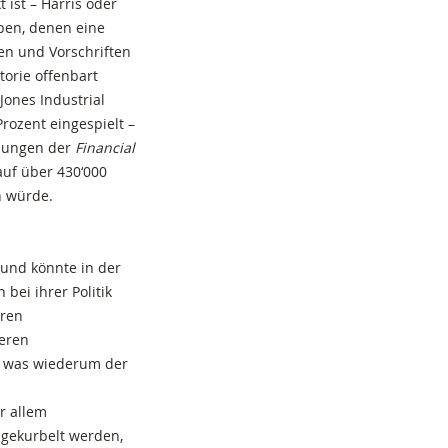
 ist – Harris oder
pen, denen eine
en und Vorschriften
storie offenbart
Jones Industrial
Prozent eingespielt –
hnungen der
Financial
auf über 430‘000
n würde.
rund könnte in der
bei ihrer Politik
eren
eren
e, was wiederum der
or allem
ngekurbelt werden,