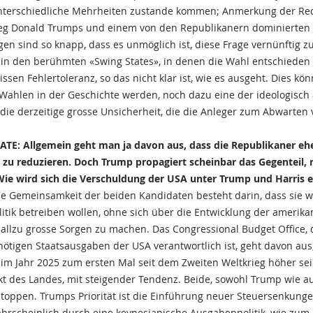
nterschiedliche Mehrheiten zustande kommen; Anmerkung der Red
eg Donald Trumps und einem von den Republikanern dominierten 
gen sind so knapp, dass es unmöglich ist, diese Frage vernünftig z
in den berühmten «Swing States», in denen die Wahl entschieden w
ssen Fehlertoleranz, so das nicht klar ist, wie es ausgeht. Dies kön
ahlen in der Geschichte werden, noch dazu eine der ideologisch
die derzeitige grosse Unsicherheit, die die Anleger zum Abwarten 
TE: Allgemein geht man ja davon aus, dass die Republikaner ehe
 zu reduzieren. Doch Trump propagiert scheinbar das Gegenteil, 
ie wird sich die Verschuldung der USA unter Trump und Harris 
ie Gemeinsamkeit der beiden Kandidaten besteht darin, dass sie w
litik betreiben wollen, ohne sich über die Entwicklung der amerik
allzu grosse Sorgen zu machen. Das Congressional Budget Office, 
ötigen Staatsausgaben der USA verantwortlich ist, geht davon aus,
im Jahr 2025 zum ersten Mal seit dem Zweiten Weltkrieg höher sei
t des Landes, mit steigender Tendenz. Beide, sowohl Trump wie a
stoppen. Trumps Priorität ist die Einführung neuer Steuersenkun
wahrscheinlich durch eine keynesianische Ausgabenpolitik, wie zum 