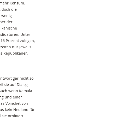
u mehr Konsum.
, doch die
r wenig
ber der
likanische
ndidaturen. Unter
16 Prozent zulegen,
zeiten nur jeweils
es Republikaner,
ntwort gar nicht so
il sie auf Dialog
 «Auch wenn Kamala
ung und einer
las Voinchet von
us kein Neuland für
sie profitiert