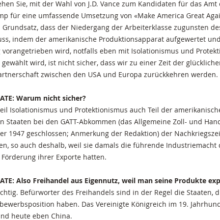
ehen Sie, mit der Wahl von J.D. Vance zum Kandidaten für das Amt
ump für eine umfassende Umsetzung von «Make America Great Agai
Grundsatz, dass der Niedergang der Arbeiterklasse zugunsten d
ss, indem der amerikanische Produktionsapparat aufgewertet und
g vorangetrieben wird, notfalls eben mit Isolationismus und Protek
ewählt wird, ist nicht sicher, dass wir zu einer Zeit der glücklich
Partnerschaft zwischen den USA und Europa zurückkehren werden.
ATE: Warum nicht sicher?
eil Isolationismus und Protektionismus auch Teil der amerikanisch
en Staaten bei den GATT-Abkommen (das Allgemeine Zoll- und H
r 1947 geschlossen; Anmerkung der Redaktion) der Nachkriegszeit
ten, so auch deshalb, weil sie damals die führende Industriemacht
 Förderung ihrer Exporte hatten.
TE: Also Freihandel aus Eigennutz, weil man seine Produkte exp
ichtig. Befürworter des Freihandels sind in der Regel die Staaten, d
ewerbsposition haben. Das Vereinigte Königreich im 19. Jahrhunde
und heute eben China.