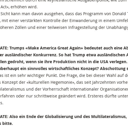
 Act», erhöhen wird.
er Sicht kann man davon ausgehen, dass das Programm von Donald
rd, mit einer verstärkten Kontrolle der Einwanderung in einem Umfe
höheren Zöllen und einer teilweisen Infragestellung der Unabhäng
ATE: Trumps «Make America Great Again» bedeutet auch eine Ab
er ausländischer Konkurrenz. So hat Trump etwa ausländischen
llen gedroht, wenn sie ihre Produktion nicht in die USA verlegen. 
überhaupt ein sinnvolles wirtschaftliches Konzept? Abschottung 
as ist ein sehr wichtiger Punkt. Die Frage, die bei dieser Wahl auf de
 Konzept der «kulturellen Hegemonie», das seit Jahrzehnten vorhe
ilateralismus und der Vorherrschaft internationaler Organisationen
fahren oder nur schrittweise geändert wird. Ersteres dürfte unte
s.
E: Also ein Ende der Globalisierung und des Multilateralismus,
 bitte.