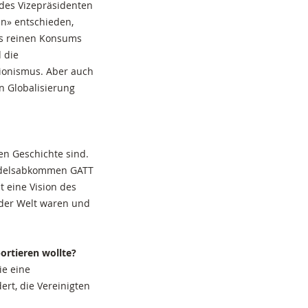
 des Vizepräsidenten
n» entschieden,
es reinen Konsums
 die
tionismus. Aber auch
en Globalisierung
en Geschichte sind.
andelsabkommen GATT
 eine Vision des
 der Welt waren und
ortieren wollte?
ie eine
rt, die Vereinigten