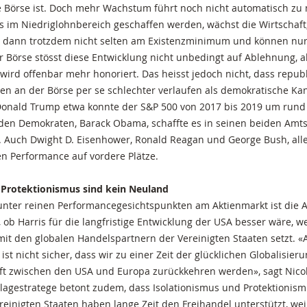
e Börse ist. Doch mehr Wachstum führt noch nicht automatisch z
s im Niedriglohnbereich geschaffen werden, wächst die Wirtschaft
 dann trotzdem nicht selten am Existenzminimum und können nu
 Börse stösst diese Entwicklung nicht unbedingt auf Ablehnung, a
ird offenbar mehr honoriert. Das heisst jedoch nicht, dass repub
ten an der Börse per se schlechter verlaufen als demokratische Ka
onald Trump etwa konnte der S&P 500 von 2017 bis 2019 um rund 
den Demokraten, Barack Obama, schaffte es in seinen beiden Amts
. Auch Dwight D. Eisenhower, Ronald Reagan und George Bush, all
en Performance auf vordere Plätze.
 Protektionismus sind kein Neuland
unter reinen Performancegesichtspunkten am Aktienmarkt ist die A
h, ob Harris für die langfristige Entwicklung der USA besser wäre, we
 mit den globalen Handelspartnern der Vereinigten Staaten setzt.
 ist nicht sicher, dass wir zu einer Zeit der glücklichen Globalisier
ft zwischen den USA und Europa zurückkehren werden», sagt Nico
lagestratege betont zudem, dass Isolationismus und Protektionism
reinigten Staaten haben lange Zeit den Freihandel unterstützt, weil 