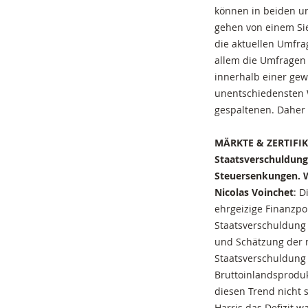
können in beiden u
gehen von einem Si
die aktuellen Umfra
allem die Umfragen 
innerhalb einer gewi
unentschiedensten W
gespaltenen. Daher 
MÄRKTE & ZERTIFIKA
Staatsverschuldung
Steuersenkungen. W
Nicolas Voinchet
: D
ehrgeizige Finanzpo
Staatsverschuldung 
und Schätzung der n
Staatsverschuldung 
Bruttoinlandsproduk
diesen Trend nicht 
Harris das Defizit 