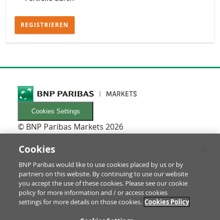
REGISTRIEREN
Cookies Settings
© BNP Paribas Markets 2026
INFORMATIONEN
Newsletters
Cookies
FAQ
BNP Paribas would like to use cookies placed by us or by
Glossar
partners on this website. By continuing to use our website
RECHTLICHES
you accept the use of these cookies. Please see our cookie
Nutzungsbedingungen/Rechtliche Hinweise
policy for more information and / or access cookies
settings for more details on those cookies.
Cookies Policy
Prospekt & Anleger-Informationen
Datenschutz & Impressum
ZU