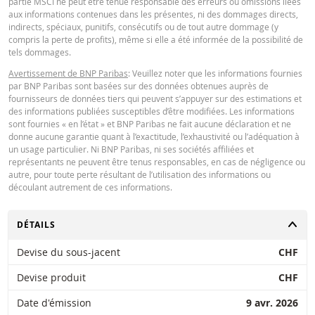
partie MSCI ne peut être tenue responsable des erreurs ou omissions liées
Key Information Document (DE)
PDF
aux informations contenues dans les présentes, ni des dommages directs,
BNP Paribas n’agit pas en tant que conseiller juridique ou fiscal, comptable 
indirects, spéciaux, punitifs, consécutifs ou de tout autre dommage (y
conseiller en investissement et n’a aucune obligation de fiduciaire à votre é
compris la perte de profits), même si elle a été informée de la possibilité de
en ce qui concerne le calculateur et / ou en relation avec des transactions su
tels dommages.
des produits émis par BNP Paribas ou d’autres transactions connexes. Vous
Key Information Document (EN)
PDF
pouvez pas compter sur BNP Paribas pour des conseils en investissement o
Avertissement de BNP Paribas
: Veuillez noter que les informations fournies
des recommandations de quelque nature que ce soit. Bien que les prix indiq
par BNP Paribas sont basées sur des données obtenues auprès de
soient basés sur des informations jugées fiables, leur exactitude ou leur
fournisseurs de données tiers qui peuvent s’appuyer sur des estimations et
exhaustivité n'est pas garantie. BNP Paribas n'offre aucune garantie en ce q
des informations publiées susceptibles d’être modifiées. Les informations
concerne les informations fournies par la calculatrice et décline toute
Key Information Document (FR)
PDF
sont fournies « en l’état » et BNP Paribas ne fait aucune déclaration et ne
responsabilité pour tout dommage direct, indirect, spécial, accessoire,
donne aucune garantie quant à l’exactitude, l’exhaustivité ou l’adéquation à
immatériel ou consécutif (y compris le manque à gagner) résultant de quel
un usage particulier. Ni BNP Paribas, ni ses sociétés affiliées et
manière que ce soit de l'utilisation de la calculatrice par vous. ou vos conseil
représentants ne peuvent être tenus responsables, en cas de négligence ou
ou les informations contenues dans ce document. Les données de taux de
QUOTES
autre, pour toute perte résultant de l’utilisation des informations ou
change saisies proviennent de BNP Paribas et s’appliquent strictement à la 
découlant autrement de ces informations.
indiquée. Les taux indiqués par la calculatrice sont indicatifs et destinés à de
fins d’information uniquement. L'information sur les prix ne constitue pas un
Latest Product Quotes
invitation ou une offre d'achat ou de vente de titres ou d'autres instruments
CSV
CHANGER
DÉTAILS
financiers. Les informations sont exclusivement destinées à être utilisées pa
destinataires prévus. Il est interdit de reproduire, distribuer ou copier ces
Devise du sous-jacent
CHF
informations, en tout ou en partie, à quelque fin que ce soit sans l'autorisati
expresse et préalable de BNP Paribas. De plus amples informations sont
Devise produit
CHF
disponibles sur demande auprès de BNP Paribas.
Date d'émission
9 avr. 2026