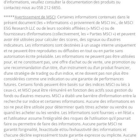
Niveau de
d'informations, veuillez consulter la documentation des produits ou
63,767
-
financement
contactez-nous au 058 212 6850.
English
PDF
Barrière
*****
Avertissement de MSCI
: Certaines informations contenues dans le
66,94
-
présent document (les « Informations ») proviennent de MSCI Inc., de MSCI
désactivante
ESG Research LLC ou de leurs sociétés affiliées (« MSCI ») ou de
Levier
4,48
-
fournisseurs d’informations (collectivement, les « Parties MSCI ») et peuvent
TERMSHEET
avoir été utilisées pour calculer des scores, des signaux ou d’autres
Valeur
indicateurs. Les informations sont destinées à un usage interne uniquement
3,67
-
position (CHF)
et ne peuvent être reproduites ou diffusées en tout ou en partie sans
Français (Suisse)
PDF
autorisation écrite préalable. Les informations ne peuvent pas être utilisées
Mini Future
pour, et ne constituent pas, une offre d’achat ou de vente, une promotion ou
3,67
-
(CHF)
une recommandation d’un titre, d’un instrument ou d’un produit financier,
d’une stratégie de trading ou d’un indice, et ne doivent pas non plus être
FINAL TERMS
considérées comme une indication ou une garantie de performances
futures. Certains fonds peuvent être basés sur des indices MSCI ou liés à
Ce calculateur de Mini est seulement à titre informatif et ne constitue en au
ceux-ci, et MSCI peut être rémunéré en fonction des actifs sous gestion du
cas une offre ou sollicitation pour traiter ces produits. Nous n'assumons au
fonds ou d’autres mesures. MSCI a établi une barrière d’information entre la
Français (Suisse)
PDF
responsabilité concernant l'exactitude, l'exhaustivité et la promptitude des
recherche sur indice et certaines informations. Aucune des informations en
données fournies. En particulier, il doit être pris en compte que le calculateu
soi ne peut être utilisée pour déterminer quels titres acheter ou vendre ou
Mini Future ne considère aucun dividende et est basé sur la supposition que
quand les acheter ou les vendre. Les Informations sont fournies « en l’état »
ajustements sur la barrier désactivante peuvent être faits au jour le jour, bi
et l’utilisateur assume l’intégralité des risques de l’utilisation qu’il pourrait
DOCUMENT D'INFORMATIONS CLÉS
que les conditions des produits impliquent régulièrement des ajustements
faire ou permettre de faire des Informations. Aucune partie MSCI ne
mensuels. Ainsi, les données fournies par le calculateur de Mini Future peuv
garantit l’originalité, l’exactitude et/ou l’exhaustivité des informations et
différer par rapport à l'actuel valeur de marché des Certificats Mini Futures.
chacune décline expressément toute garantie expresse ou implicite. Aucune