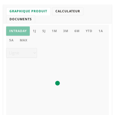
GRAPHIQUE PRODUIT
CALCULATEUR
DOCUMENTS
Graphique
INTRADAY
1J
5J
1M
3M
6M
YTD
1A
5A
MAX
Type de graphique