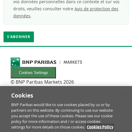
vos données personnelles dans ce contexte et sur vos
droits, veuillez consulter notre
Avis de protection des
données
.
Cookies Settings
© BNP Paribas Markets 2026
INFORMATIONEN
Newsletters
Cookies
FAQ
BNP Paribas would like to use cookies placed by us or by
Glossaire
partners on this website. By continuing to use our website
RECHTLICHES
you accept the use of these cookies. Please see our cookie
Conditions d'utilisation/Mentions légales
policy for more information and / or access cookies
settings for more details on those cookies.
Cookies Policy
Prospectus & informations pour les investisseurs