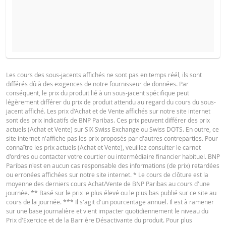
COURS DU SOUS-JACENT ATTENDU
QUANTITÉ
BROCHURE
Les cours des sous-jacents affichés ne sont pas en temps réél, ils sont
différés dû à des exigences de notre fournisseur de données. Par
Français
PDF
conséquent, le prix du produit lié à un sous-jacent spécifique peut
PÉRIODE
légèrement différer du prix de produit attendu au regard du cours du sous-
jacent affiché. Les prix d'Achat et de Vente affichés sur notre site internet
1 Jour
1 Semaine
1 An
sont des prix indicatifs de BNP Paribas. Ces prix peuvent différer des prix
actuels (Achat et Vente) sur SIX Swiss Exchange ou Swiss DOTS. En outre, ce
Deutsch
PDF
site internet n'affiche pas les prix proposés par d'autres contreparties. Pour
connaître les prix actuels (Achat et Vente), veuillez consulter le carnet
d'ordres ou contacter votre courtier ou intermédiaire financier habituel. BNP
Paribas n'est en aucun cas responsable des informations (de prix) retardées
SITUATION
NOUVELLE
ou erronées affichées sur notre site internet. * Le cours de clôture est la
English
PDF
DIFFÉREN
ACTUELLE
SITUATION
moyenne des derniers cours Achat/Vente de BNP Paribas au cours d'une
journée. ** Basé sur le prix le plus élevé ou le plus bas publié sur ce site au
Prix de
cours de la journée. *** Il s'agit d'un pourcentage annuel. Il est à ramener
81,858
-
référence
sur une base journalière et vient impacter quotidiennement le niveau du
PROSPECTUS DE BASE
Prix d'Exercice et de la Barrière Désactivante du produit. Pour plus