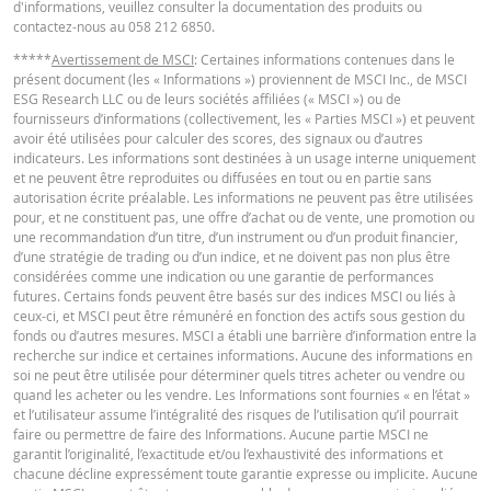
Niveau de
d'informations, veuillez consulter la documentation des produits ou
54,3529
-
financement
contactez-nous au 058 212 6850.
English
PDF
Barrière
*****
Avertissement de MSCI
: Certaines informations contenues dans le
57,05
-
présent document (les « Informations ») proviennent de MSCI Inc., de MSCI
désactivante
ESG Research LLC ou de leurs sociétés affiliées (« MSCI ») ou de
Levier
2,98
-
fournisseurs d’informations (collectivement, les « Parties MSCI ») et peuvent
TERMSHEET
avoir été utilisées pour calculer des scores, des signaux ou d’autres
Valeur
indicateurs. Les informations sont destinées à un usage interne uniquement
5,50
-
position (CHF)
et ne peuvent être reproduites ou diffusées en tout ou en partie sans
Français (Suisse)
PDF
autorisation écrite préalable. Les informations ne peuvent pas être utilisées
Mini Future
pour, et ne constituent pas, une offre d’achat ou de vente, une promotion ou
5,50
-
(CHF)
une recommandation d’un titre, d’un instrument ou d’un produit financier,
d’une stratégie de trading ou d’un indice, et ne doivent pas non plus être
FINAL TERMS
considérées comme une indication ou une garantie de performances
futures. Certains fonds peuvent être basés sur des indices MSCI ou liés à
Ce calculateur de Mini est seulement à titre informatif et ne constitue en au
ceux-ci, et MSCI peut être rémunéré en fonction des actifs sous gestion du
cas une offre ou sollicitation pour traiter ces produits. Nous n'assumons au
fonds ou d’autres mesures. MSCI a établi une barrière d’information entre la
Français (Suisse)
PDF
responsabilité concernant l'exactitude, l'exhaustivité et la promptitude des
recherche sur indice et certaines informations. Aucune des informations en
données fournies. En particulier, il doit être pris en compte que le calculateu
soi ne peut être utilisée pour déterminer quels titres acheter ou vendre ou
Mini Future ne considère aucun dividende et est basé sur la supposition que
quand les acheter ou les vendre. Les Informations sont fournies « en l’état »
ajustements sur la barrier désactivante peuvent être faits au jour le jour, bi
et l’utilisateur assume l’intégralité des risques de l’utilisation qu’il pourrait
DOCUMENT D'INFORMATIONS CLÉS
que les conditions des produits impliquent régulièrement des ajustements
faire ou permettre de faire des Informations. Aucune partie MSCI ne
mensuels. Ainsi, les données fournies par le calculateur de Mini Future peuv
garantit l’originalité, l’exactitude et/ou l’exhaustivité des informations et
différer par rapport à l'actuel valeur de marché des Certificats Mini Futures.
chacune décline expressément toute garantie expresse ou implicite. Aucune