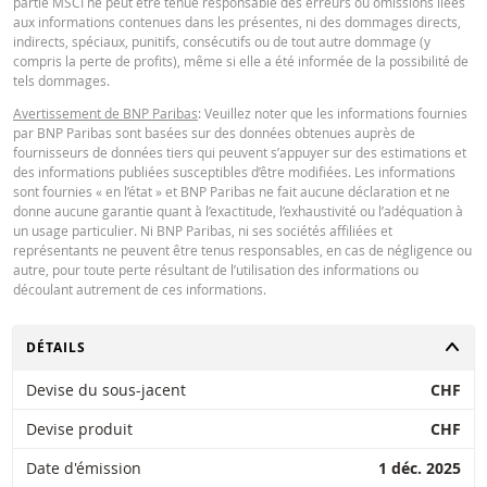
partie MSCI ne peut être tenue responsable des erreurs ou omissions liées
Key Information Document (DE)
PDF
aux informations contenues dans les présentes, ni des dommages directs,
BNP Paribas n’agit pas en tant que conseiller juridique ou fiscal, comptable 
indirects, spéciaux, punitifs, consécutifs ou de tout autre dommage (y
conseiller en investissement et n’a aucune obligation de fiduciaire à votre é
compris la perte de profits), même si elle a été informée de la possibilité de
en ce qui concerne le calculateur et / ou en relation avec des transactions su
tels dommages.
des produits émis par BNP Paribas ou d’autres transactions connexes. Vous
Key Information Document (EN)
PDF
pouvez pas compter sur BNP Paribas pour des conseils en investissement o
Avertissement de BNP Paribas
: Veuillez noter que les informations fournies
des recommandations de quelque nature que ce soit. Bien que les prix indiq
par BNP Paribas sont basées sur des données obtenues auprès de
soient basés sur des informations jugées fiables, leur exactitude ou leur
fournisseurs de données tiers qui peuvent s’appuyer sur des estimations et
exhaustivité n'est pas garantie. BNP Paribas n'offre aucune garantie en ce q
des informations publiées susceptibles d’être modifiées. Les informations
concerne les informations fournies par la calculatrice et décline toute
Key Information Document (FR)
PDF
sont fournies « en l’état » et BNP Paribas ne fait aucune déclaration et ne
responsabilité pour tout dommage direct, indirect, spécial, accessoire,
donne aucune garantie quant à l’exactitude, l’exhaustivité ou l’adéquation à
immatériel ou consécutif (y compris le manque à gagner) résultant de quel
un usage particulier. Ni BNP Paribas, ni ses sociétés affiliées et
manière que ce soit de l'utilisation de la calculatrice par vous. ou vos conseil
représentants ne peuvent être tenus responsables, en cas de négligence ou
ou les informations contenues dans ce document. Les données de taux de
QUOTES
autre, pour toute perte résultant de l’utilisation des informations ou
change saisies proviennent de BNP Paribas et s’appliquent strictement à la 
découlant autrement de ces informations.
indiquée. Les taux indiqués par la calculatrice sont indicatifs et destinés à de
fins d’information uniquement. L'information sur les prix ne constitue pas un
Latest Product Quotes
invitation ou une offre d'achat ou de vente de titres ou d'autres instruments
CSV
CHANGER
DÉTAILS
financiers. Les informations sont exclusivement destinées à être utilisées pa
destinataires prévus. Il est interdit de reproduire, distribuer ou copier ces
Devise du sous-jacent
CHF
informations, en tout ou en partie, à quelque fin que ce soit sans l'autorisati
expresse et préalable de BNP Paribas. De plus amples informations sont
Devise produit
CHF
disponibles sur demande auprès de BNP Paribas.
Date d'émission
1 déc. 2025