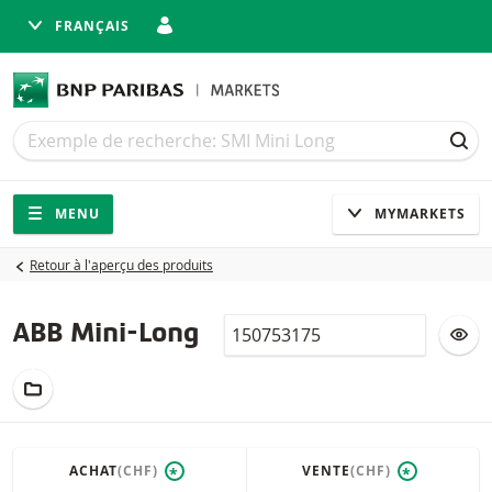
FRANÇAIS
Recherche
Recherche
REC
Navigation
Navigation sur le site
MENU
MYMARKETS
Retour à l'aperçu des produits
Valor
AJ
ABB Mini-Long
AJOUTER AU PORTEFEUILLE FICTIF
ACHAT
(CHF)
VENTE
(CHF)
*
*