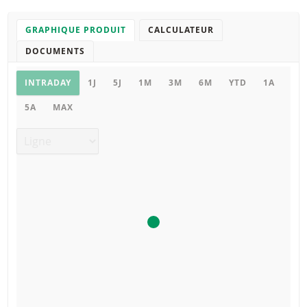
GRAPHIQUE PRODUIT
CALCULATEUR
DOCUMENTS
Graphique
INTRADAY
1J
5J
1M
3M
6M
YTD
1A
5A
MAX
Type de graphique