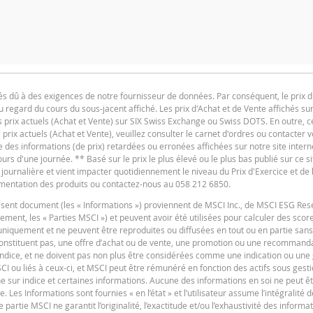
NTITÉ
PÉRIODE
1 Jour
1 S
rés dû à des exigences de notre fournisseur de données. Par conséquent, le prix du
 regard du cours du sous-jacent affiché. Les prix d'Achat et de Vente affichés sur
Deutsch
F
PDF
es prix actuels (Achat et Vente) sur SIX Swiss Exchange ou Swiss DOTS. En outre, ce
 prix actuels (Achat et Vente), veuillez consulter le carnet d'ordres ou contacter v
SITUATION ACTUELLE
 des informations (de prix) retardées ou erronées affichées sur notre site intern
 d'une journée. ** Basé sur le prix le plus élevé ou le plus bas publié sur ce si
196,277
 journalière et vient impacter quotidiennement le niveau du Prix d'Exercice et de 
cumentation des produits ou contactez-nous au 058 212 6850.
85,469
ésent document (les « Informations ») proviennent de MSCI Inc., de MSCI ESG Re
98,23
F
ivement, les « Parties MSCI ») et peuvent avoir été utilisées pour calculer des scor
uniquement et ne peuvent être reproduites ou diffusées en tout ou en partie sans
1,77
 constituent pas, une offre d’achat ou de vente, une promotion ou une recommandat
8,97
n indice, et ne doivent pas non plus être considérées comme une indication ou une
I ou liés à ceux-ci, et MSCI peut être rémunéré en fonction des actifs sous gest
8,97
e sur indice et certaines informations. Aucune des informations en soi ne peut êt
Les Informations sont fournies « en l’état » et l’utilisateur assume l’intégralité 
e partie MSCI ne garantit l’originalité, l’exactitude et/ou l’exhaustivité des inform
F