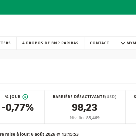
TTERS
À PROPOS DE BNP PARIBAS
CONTACT
MYM
% JOUR
BARRIÈRE DÉSACTIVANTE
(USD)
*
-0,77%
98,23
Niv. fin.
85,469
re mise à jour:
6 août 2026 @ 13:15:53