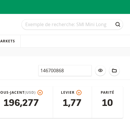
Recherche
Recherche
RECH
ARKETS
Valor
AJOUTER À LA
AJOUT
SOUS-JACENT
(USD)
LEVIER
PARITÉ
*
*
196,277
1,77
10