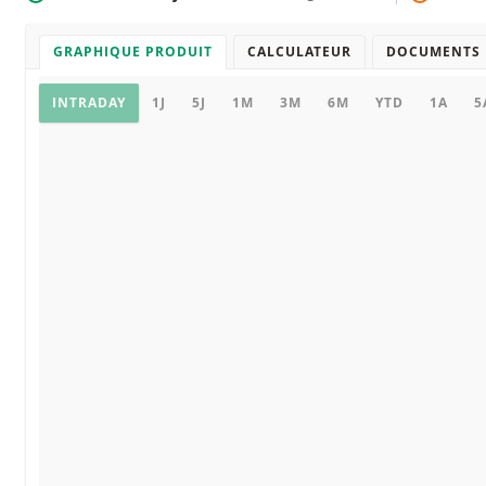
GRAPHIQUE PRODUIT
CALCULATEUR
DOCUMENTS
Graphique
INTRADAY
1J
5J
1M
3M
6M
YTD
1A
5