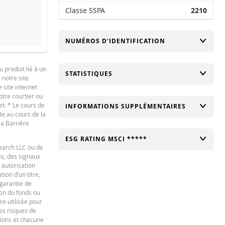
Classe SSPA
2210
CHANGER
NUMÉROS D'IDENTIFICATION
emaine
1 An
 produit lié à un
CHANGER
STATISTIQUES
 notre site
English
PDF
 site internet
otre courtier ou
NOUVELLE SITUATION
DIFFÉRE
et. * Le cours de
CHANGER
INFORMATIONS SUPPLÉMENTAIRES
te au cours de la
-
la Barrière
-
CHANGER
ESG RATING MSCI *****
search LLC ou de
-
es, des signaux
 autorisation
-
ion d’un titre,
-
 garantie de
ion du fonds ou
-
re utilisée pour
des risques de
ations et chacune