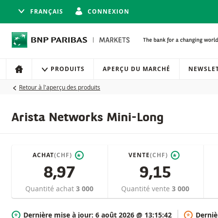
FRANÇAIS
CONNEXION
Navigation
Navigation sur le site
PRODUITS
APERÇU DU MARCHÉ
NEWSLE
ACCUEIL
Retour à l'aperçu des produits
Arista Networks Mini-Long
ACHAT
(CHF)
VENTE
(CHF)
*
*
8,97
9,15
Quantité achat
3 000
Quantité vente
3 000
Dernière mise à jour:
6 août 2026 @ 13:15:42
Derniè
*
*