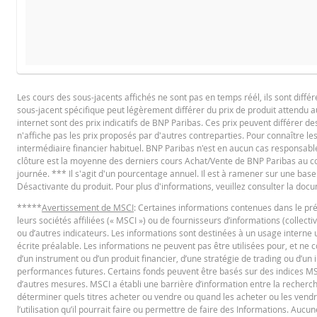
COURS DU SOUS-JACENT ATTENDU
QUA
BROCHURE
Les cours des sous-jacents affichés ne sont pas en temps réél, ils sont diffé
sous-jacent spécifique peut légèrement différer du prix de produit attendu au
Français
PD
internet sont des prix indicatifs de BNP Paribas. Ces prix peuvent différer d
n'affiche pas les prix proposés par d'autres contreparties. Pour connaître les
intermédiaire financier habituel. BNP Paribas n'est en aucun cas responsable
clôture est la moyenne des derniers cours Achat/Vente de BNP Paribas au cours
Prix de référence
PROSPECTUS DE BASE
journée. *** Il s'agit d'un pourcentage annuel. Il est à ramener sur une base
Désactivante du produit. Pour plus d'informations, veuillez consulter la do
Niveau de financement
*****
Avertissement de MSCI
: Certaines informations contenues dans le pr
Barrière désactivante
English
PD
leurs sociétés affiliées (« MSCI ») ou de fournisseurs d’informations (collect
ou d’autres indicateurs. Les informations sont destinées à un usage interne 
Levier
écrite préalable. Les informations ne peuvent pas être utilisées pour, et ne
Valeur position (CHF)
d’un instrument ou d’un produit financier, d’une stratégie de trading ou d’u
TERMSHEET
performances futures. Certains fonds peuvent être basés sur des indices MSC
Mini Future (CHF)
d’autres mesures. MSCI a établi une barrière d’information entre la recherch
déterminer quels titres acheter ou vendre ou quand les acheter ou les vendre. 
l’utilisation qu’il pourrait faire ou permettre de faire des Informations. Aucun
Français (Suisse)
PD