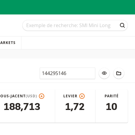
Recherche
Recherche
RECH
ARKETS
Valor
AJOUTER À LA
AJOUT
SOUS-JACENT
(USD)
LEVIER
PARITÉ
*
*
188,713
1,72
10