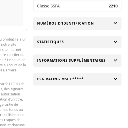
Classe SSPA
2210
CHANGER
NUMÉROS D'IDENTIFICATION
emaine
1 An
 produit lié à un
CHANGER
STATISTIQUES
 notre site
English
PDF
 site internet
otre courtier ou
NOUVELLE SITUATION
DIFFÉRE
et. * Le cours de
CHANGER
INFORMATIONS SUPPLÉMENTAIRES
te au cours de la
-
la Barrière
-
CHANGER
ESG RATING MSCI *****
search LLC ou de
-
es, des signaux
 autorisation
-
ion d’un titre,
-
 garantie de
ion du fonds ou
-
re utilisée pour
des risques de
ations et chacune