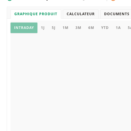
GRAPHIQUE PRODUIT
CALCULATEUR
DOCUMENTS
Graphique
INTRADAY
1J
5J
1M
3M
6M
YTD
1A
5