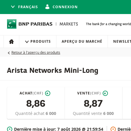
FRANÇAIS
CONNEXION
Navigation
Navigation sur le site
PRODUITS
APERÇU DU MARCHÉ
NEWSLE
ACCUEIL
Retour à l'aperçu des produits
Arista Networks Mini-Long
ACHAT
(CHF)
VENTE
(CHF)
*
*
8,86
8,87
Quantité achat
6 000
Quantité vente
6 000
Dernière mise à jour:
7 août 2026 @ 21:59:54
Derniè
*
*