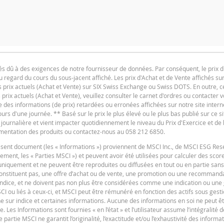
NTITÉ
PÉRIODE
1 Jour
1 S
rés dû à des exigences de notre fournisseur de données. Par conséquent, le prix du
 regard du cours du sous-jacent affiché. Les prix d'Achat et de Vente affichés sur
Deutsch
F
PDF
es prix actuels (Achat et Vente) sur SIX Swiss Exchange ou Swiss DOTS. En outre, ce
 prix actuels (Achat et Vente), veuillez consulter le carnet d'ordres ou contacter v
SITUATION ACTUELLE
 des informations (de prix) retardées ou erronées affichées sur notre site intern
 d'une journée. ** Basé sur le prix le plus élevé ou le plus bas publié sur ce si
188,713
 journalière et vient impacter quotidiennement le niveau du Prix d'Exercice et de 
cumentation des produits ou contactez-nous au 058 212 6850.
79,0146
ésent document (les « Informations ») proviennent de MSCI Inc., de MSCI ESG Re
90,79
F
ivement, les « Parties MSCI ») et peuvent avoir été utilisées pour calculer des scor
uniquement et ne peuvent être reproduites ou diffusées en tout ou en partie sans
1,72
 constituent pas, une offre d’achat ou de vente, une promotion ou une recommandat
8,86
n indice, et ne doivent pas non plus être considérées comme une indication ou une
I ou liés à ceux-ci, et MSCI peut être rémunéré en fonction des actifs sous gest
8,86
e sur indice et certaines informations. Aucune des informations en soi ne peut êt
Les Informations sont fournies « en l’état » et l’utilisateur assume l’intégralité 
e partie MSCI ne garantit l’originalité, l’exactitude et/ou l’exhaustivité des inform
F