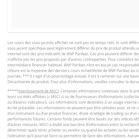
COURS DU SOUS-JACENT ATTENDU
QUA
BROCHURE
Les cours des sous-jacents affichés ne sont pas en temps réél, ils sont diffé
sous-jacent spécifique peut légèrement différer du prix de produit attendu au
Français
PD
internet sont des prix indicatifs de BNP Paribas. Ces prix peuvent différer d
n'affiche pas les prix proposés par d'autres contreparties. Pour connaître les
intermédiaire financier habituel. BNP Paribas n'est en aucun cas responsable
clôture est la moyenne des derniers cours Achat/Vente de BNP Paribas au cours
Prix de référence
PROSPECTUS DE BASE
journée. *** Il s'agit d'un pourcentage annuel. Il est à ramener sur une base
Désactivante du produit. Pour plus d'informations, veuillez consulter la do
Niveau de financement
*****
Avertissement de MSCI
: Certaines informations contenues dans le pr
Barrière désactivante
English
PD
leurs sociétés affiliées (« MSCI ») ou de fournisseurs d’informations (collect
ou d’autres indicateurs. Les informations sont destinées à un usage interne 
Levier
écrite préalable. Les informations ne peuvent pas être utilisées pour, et ne
Valeur position (CHF)
d’un instrument ou d’un produit financier, d’une stratégie de trading ou d’u
TERMSHEET
performances futures. Certains fonds peuvent être basés sur des indices MSC
Mini Future (CHF)
d’autres mesures. MSCI a établi une barrière d’information entre la recherch
déterminer quels titres acheter ou vendre ou quand les acheter ou les vendre. 
l’utilisation qu’il pourrait faire ou permettre de faire des Informations. Aucun
Français (Suisse)
PD