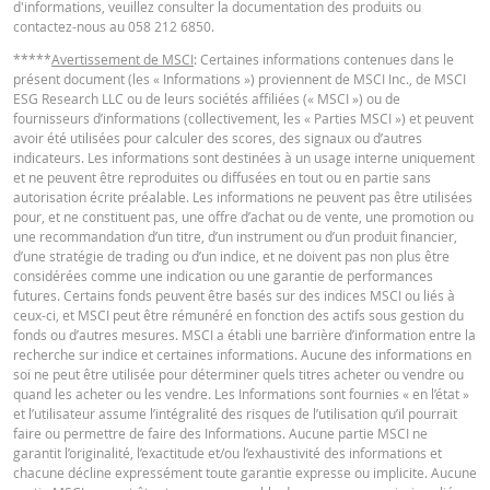
Niveau de
d'informations, veuillez consulter la documentation des produits ou
43,6924
-
financement
contactez-nous au 058 212 6850.
English
PDF
Barrière
*****
Avertissement de MSCI
: Certaines informations contenues dans le
45,87
-
présent document (les « Informations ») proviennent de MSCI Inc., de MSCI
désactivante
ESG Research LLC ou de leurs sociétés affiliées (« MSCI ») ou de
Levier
2,14
-
fournisseurs d’informations (collectivement, les « Parties MSCI ») et peuvent
TERMSHEET
avoir été utilisées pour calculer des scores, des signaux ou d’autres
Valeur
indicateurs. Les informations sont destinées à un usage interne uniquement
7,69
-
position (CHF)
et ne peuvent être reproduites ou diffusées en tout ou en partie sans
Français (Suisse)
PDF
autorisation écrite préalable. Les informations ne peuvent pas être utilisées
Mini Future
pour, et ne constituent pas, une offre d’achat ou de vente, une promotion ou
7,69
-
(CHF)
une recommandation d’un titre, d’un instrument ou d’un produit financier,
d’une stratégie de trading ou d’un indice, et ne doivent pas non plus être
FINAL TERMS
considérées comme une indication ou une garantie de performances
futures. Certains fonds peuvent être basés sur des indices MSCI ou liés à
Ce calculateur de Mini est seulement à titre informatif et ne constitue en au
ceux-ci, et MSCI peut être rémunéré en fonction des actifs sous gestion du
cas une offre ou sollicitation pour traiter ces produits. Nous n'assumons au
fonds ou d’autres mesures. MSCI a établi une barrière d’information entre la
Français (Suisse)
PDF
responsabilité concernant l'exactitude, l'exhaustivité et la promptitude des
recherche sur indice et certaines informations. Aucune des informations en
données fournies. En particulier, il doit être pris en compte que le calculateu
soi ne peut être utilisée pour déterminer quels titres acheter ou vendre ou
Mini Future ne considère aucun dividende et est basé sur la supposition que
quand les acheter ou les vendre. Les Informations sont fournies « en l’état »
ajustements sur la barrier désactivante peuvent être faits au jour le jour, bi
et l’utilisateur assume l’intégralité des risques de l’utilisation qu’il pourrait
DOCUMENT D'INFORMATIONS CLÉS
que les conditions des produits impliquent régulièrement des ajustements
faire ou permettre de faire des Informations. Aucune partie MSCI ne
mensuels. Ainsi, les données fournies par le calculateur de Mini Future peuv
garantit l’originalité, l’exactitude et/ou l’exhaustivité des informations et
différer par rapport à l'actuel valeur de marché des Certificats Mini Futures.
chacune décline expressément toute garantie expresse ou implicite. Aucune