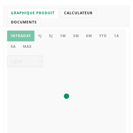
GRAPHIQUE PRODUIT
CALCULATEUR
DOCUMENTS
Graphique
INTRADAY
1J
5J
1M
3M
6M
YTD
1A
5A
MAX
Type de graphique