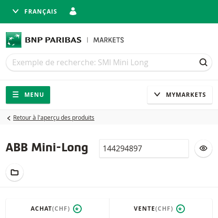
FRANÇAIS
Recherche
Recherche
REC
Navigation
Navigation sur le site
MENU
MYMARKETS
Retour à l'aperçu des produits
Valor
AJ
ABB Mini-Long
AJOUTER AU PORTEFEUILLE FICTIF
ACHAT
(CHF)
VENTE
(CHF)
*
*