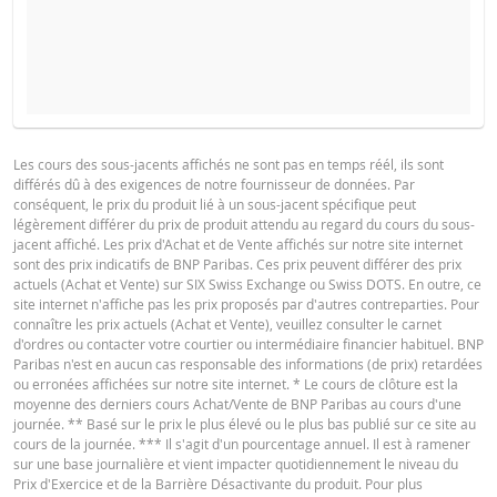
COURS DU SOUS-JACENT ATTENDU
QUANTITÉ
BROCHURE
Les cours des sous-jacents affichés ne sont pas en temps réél, ils sont
différés dû à des exigences de notre fournisseur de données. Par
Français
PDF
conséquent, le prix du produit lié à un sous-jacent spécifique peut
PÉRIODE
légèrement différer du prix de produit attendu au regard du cours du sous-
jacent affiché. Les prix d'Achat et de Vente affichés sur notre site internet
1 Jour
1 Semaine
1 An
sont des prix indicatifs de BNP Paribas. Ces prix peuvent différer des prix
actuels (Achat et Vente) sur SIX Swiss Exchange ou Swiss DOTS. En outre, ce
Deutsch
PDF
site internet n'affiche pas les prix proposés par d'autres contreparties. Pour
connaître les prix actuels (Achat et Vente), veuillez consulter le carnet
d'ordres ou contacter votre courtier ou intermédiaire financier habituel. BNP
Paribas n'est en aucun cas responsable des informations (de prix) retardées
SITUATION
NOUVELLE
ou erronées affichées sur notre site internet. * Le cours de clôture est la
English
PDF
DIFFÉREN
ACTUELLE
SITUATION
moyenne des derniers cours Achat/Vente de BNP Paribas au cours d'une
journée. ** Basé sur le prix le plus élevé ou le plus bas publié sur ce site au
Prix de
cours de la journée. *** Il s'agit d'un pourcentage annuel. Il est à ramener
82,135
-
référence
sur une base journalière et vient impacter quotidiennement le niveau du
PROSPECTUS DE BASE
Prix d'Exercice et de la Barrière Désactivante du produit. Pour plus