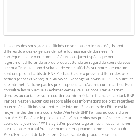
COURS DU SOUS-JACENT ATTENDU
QUANTITÉ
BROCHURE
Les cours des sous-jacents affichés ne sont pas en temps réél, ils sont
différés dû à des exigences de notre fournisseur de données. Par
Français
PDF
conséquent, le prix du produit lié à un sous-jacent spécifique peut
PÉRIODE
légèrement différer du prix de produit attendu au regard du cours du sous-
jacent affiché. Les prix d'Achat et de Vente affichés sur notre site internet
1 Jour
1 Semaine
1 An
sont des prix indicatifs de BNP Paribas. Ces prix peuvent différer des prix
actuels (Achat et Vente) sur SIX Swiss Exchange ou Swiss DOTS. En outre, ce
Deutsch
PDF
site internet n'affiche pas les prix proposés par d'autres contreparties. Pour
connaître les prix actuels (Achat et Vente), veuillez consulter le carnet
d'ordres ou contacter votre courtier ou intermédiaire financier habituel. BNP
Paribas n'est en aucun cas responsable des informations (de prix) retardées
SITUATION
NOUVELLE
ou erronées affichées sur notre site internet. * Le cours de clôture est la
English
PDF
DIFFÉREN
ACTUELLE
SITUATION
moyenne des derniers cours Achat/Vente de BNP Paribas au cours d'une
journée. ** Basé sur le prix le plus élevé ou le plus bas publié sur ce site au
Prix de
cours de la journée. *** Il s'agit d'un pourcentage annuel. Il est à ramener
14 516,900
-
référence
sur une base journalière et vient impacter quotidiennement le niveau du
PROSPECTUS DE BASE
Prix d'Exercice et de la Barrière Désactivante du produit. Pour plus