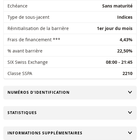
Echéance
Sans maturité
Type de sous-jacent
Indices
Réinitialisation de la barrière
1er jour du mois
Frais de financement ***
4,43%
% avant barrière
22,50%
SIX Swiss Exchange
08:00 - 21:45
Classe SSPA
2210
CHANGER
NUMÉROS D'IDENTIFICATION
CHANGER
STATISTIQUES
CHANGER
INFORMATIONS SUPPLÉMENTAIRES