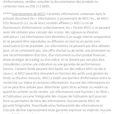
Niveau de
d'informations, veuillez consulter la documentation des produits ou
11 030,0531
-
financement
contactez-nous au 058 212 6850.
English
PDF
Barrière
*****
Avertissement de MSCI
: Certaines informations contenues dans le
11 250
-
présent document (les « Informations ») proviennent de MSCI Inc., de MSCI
désactivante
ESG Research LLC ou de leurs sociétés affiliées (« MSCI ») ou de
Levier
4,10
-
fournisseurs d’informations (collectivement, les « Parties MSCI ») et peuvent
TERMSHEET
avoir été utilisées pour calculer des scores, des signaux ou d’autres
Valeur
indicateurs. Les informations sont destinées à un usage interne uniquement
6,97
-
position (CHF)
et ne peuvent être reproduites ou diffusées en tout ou en partie sans
Français (Suisse)
PDF
autorisation écrite préalable. Les informations ne peuvent pas être utilisées
Mini Future
pour, et ne constituent pas, une offre d’achat ou de vente, une promotion ou
6,97
-
(CHF)
une recommandation d’un titre, d’un instrument ou d’un produit financier,
d’une stratégie de trading ou d’un indice, et ne doivent pas non plus être
FINAL TERMS
considérées comme une indication ou une garantie de performances
futures. Certains fonds peuvent être basés sur des indices MSCI ou liés à
Ce calculateur de Mini est seulement à titre informatif et ne constitue en au
ceux-ci, et MSCI peut être rémunéré en fonction des actifs sous gestion du
cas une offre ou sollicitation pour traiter ces produits. Nous n'assumons au
fonds ou d’autres mesures. MSCI a établi une barrière d’information entre la
Français (Suisse)
PDF
responsabilité concernant l'exactitude, l'exhaustivité et la promptitude des
recherche sur indice et certaines informations. Aucune des informations en
données fournies. En particulier, il doit être pris en compte que le calculateu
soi ne peut être utilisée pour déterminer quels titres acheter ou vendre ou
Mini Future ne considère aucun dividende et est basé sur la supposition que
quand les acheter ou les vendre. Les Informations sont fournies « en l’état »
ajustements sur la barrier désactivante peuvent être faits au jour le jour, bi
et l’utilisateur assume l’intégralité des risques de l’utilisation qu’il pourrait
DOCUMENT D'INFORMATIONS CLÉS
que les conditions des produits impliquent régulièrement des ajustements
faire ou permettre de faire des Informations. Aucune partie MSCI ne
mensuels. Ainsi, les données fournies par le calculateur de Mini Future peuv
garantit l’originalité, l’exactitude et/ou l’exhaustivité des informations et
différer par rapport à l'actuel valeur de marché des Certificats Mini Futures.
chacune décline expressément toute garantie expresse ou implicite. Aucune