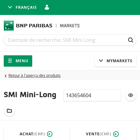
FRANÇAIS
Recherche
Recherche
REC
Navigation
Navigation sur le site
MENU
MYMARKETS
Retour à l'aperçu des produits
Valor
AJ
SMI Mini-Long
AJOUTER AU PORTEFEUILLE FICTIF
ACHAT
(CHF)
VENTE
(CHF)
*
*