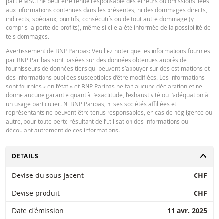
partie MSCI ne peut être tenue responsable des erreurs ou omissions liées
Key Information Document (DE)
PDF
aux informations contenues dans les présentes, ni des dommages directs,
BNP Paribas n’agit pas en tant que conseiller juridique ou fiscal, comptable 
indirects, spéciaux, punitifs, consécutifs ou de tout autre dommage (y
conseiller en investissement et n’a aucune obligation de fiduciaire à votre é
compris la perte de profits), même si elle a été informée de la possibilité de
en ce qui concerne le calculateur et / ou en relation avec des transactions su
tels dommages.
des produits émis par BNP Paribas ou d’autres transactions connexes. Vous
Key Information Document (EN)
PDF
pouvez pas compter sur BNP Paribas pour des conseils en investissement o
Avertissement de BNP Paribas
: Veuillez noter que les informations fournies
des recommandations de quelque nature que ce soit. Bien que les prix indiq
par BNP Paribas sont basées sur des données obtenues auprès de
soient basés sur des informations jugées fiables, leur exactitude ou leur
fournisseurs de données tiers qui peuvent s’appuyer sur des estimations et
exhaustivité n'est pas garantie. BNP Paribas n'offre aucune garantie en ce q
des informations publiées susceptibles d’être modifiées. Les informations
concerne les informations fournies par la calculatrice et décline toute
Key Information Document (FR)
PDF
sont fournies « en l’état » et BNP Paribas ne fait aucune déclaration et ne
responsabilité pour tout dommage direct, indirect, spécial, accessoire,
donne aucune garantie quant à l’exactitude, l’exhaustivité ou l’adéquation à
immatériel ou consécutif (y compris le manque à gagner) résultant de quel
un usage particulier. Ni BNP Paribas, ni ses sociétés affiliées et
manière que ce soit de l'utilisation de la calculatrice par vous. ou vos conseil
représentants ne peuvent être tenus responsables, en cas de négligence ou
ou les informations contenues dans ce document. Les données de taux de
QUOTES
autre, pour toute perte résultant de l’utilisation des informations ou
change saisies proviennent de BNP Paribas et s’appliquent strictement à la 
découlant autrement de ces informations.
indiquée. Les taux indiqués par la calculatrice sont indicatifs et destinés à de
fins d’information uniquement. L'information sur les prix ne constitue pas un
Latest Product Quotes
invitation ou une offre d'achat ou de vente de titres ou d'autres instruments
CSV
CHANGER
DÉTAILS
financiers. Les informations sont exclusivement destinées à être utilisées pa
destinataires prévus. Il est interdit de reproduire, distribuer ou copier ces
Devise du sous-jacent
CHF
informations, en tout ou en partie, à quelque fin que ce soit sans l'autorisati
expresse et préalable de BNP Paribas. De plus amples informations sont
Devise produit
CHF
disponibles sur demande auprès de BNP Paribas.
Date d'émission
11 avr. 2025