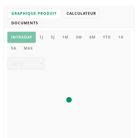
GRAPHIQUE PRODUIT
CALCULATEUR
DOCUMENTS
Graphique
INTRADAY
1J
5J
1M
3M
6M
YTD
1A
5A
MAX
Type de graphique