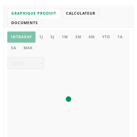
GRAPHIQUE PRODUIT
CALCULATEUR
DOCUMENTS
Graphique
INTRADAY
1J
5J
1M
3M
6M
YTD
1A
5A
MAX
Type de graphique