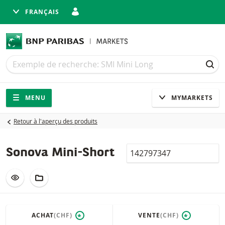
FRANÇAIS
Recherche
Recherche
REC
Navigation
Navigation sur le site
MENU
MYMARKETS
Retour à l'aperçu des produits
Valor
Sonova Mini-Short
AJOUTER À LA LISTE DE SUIVI
AJOUTER AU PORTEFEUILLE FICTIF
ACHAT
(CHF)
VENTE
(CHF)
*
*