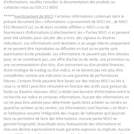
Niveau de
d'informations, veuillez consulter la documentation des produits ou
277,0893
-
financement
contactez-nous au 058 212 6850.
English
PDF
Barrière
*****
Avertissement de MSCI
: Certaines informations contenues dans le
263,33
-
présent document (les « Informations ») proviennent de MSCI Inc., de MSCI
désactivante
ESG Research LLC ou de leurs sociétés affiliées (« MSCI ») ou de
Levier
5,46
-
fournisseurs d’informations (collectivement, les « Parties MSCI ») et peuvent
TERMSHEET
avoir été utilisées pour calculer des scores, des signaux ou d’autres
Valeur
indicateurs. Les informations sont destinées à un usage interne uniquement
4,28
-
position (CHF)
et ne peuvent être reproduites ou diffusées en tout ou en partie sans
Français (Suisse)
PDF
autorisation écrite préalable. Les informations ne peuvent pas être utilisées
Mini Future
pour, et ne constituent pas, une offre d’achat ou de vente, une promotion ou
4,28
-
(CHF)
une recommandation d’un titre, d’un instrument ou d’un produit financier,
d’une stratégie de trading ou d’un indice, et ne doivent pas non plus être
FINAL TERMS
considérées comme une indication ou une garantie de performances
futures. Certains fonds peuvent être basés sur des indices MSCI ou liés à
Ce calculateur de Mini est seulement à titre informatif et ne constitue en au
ceux-ci, et MSCI peut être rémunéré en fonction des actifs sous gestion du
cas une offre ou sollicitation pour traiter ces produits. Nous n'assumons au
fonds ou d’autres mesures. MSCI a établi une barrière d’information entre la
Français (Suisse)
PDF
responsabilité concernant l'exactitude, l'exhaustivité et la promptitude des
recherche sur indice et certaines informations. Aucune des informations en
données fournies. En particulier, il doit être pris en compte que le calculateu
soi ne peut être utilisée pour déterminer quels titres acheter ou vendre ou
Mini Future ne considère aucun dividende et est basé sur la supposition que
quand les acheter ou les vendre. Les Informations sont fournies « en l’état »
ajustements sur la barrier désactivante peuvent être faits au jour le jour, bi
et l’utilisateur assume l’intégralité des risques de l’utilisation qu’il pourrait
DOCUMENT D'INFORMATIONS CLÉS
que les conditions des produits impliquent régulièrement des ajustements
faire ou permettre de faire des Informations. Aucune partie MSCI ne
mensuels. Ainsi, les données fournies par le calculateur de Mini Future peuv
garantit l’originalité, l’exactitude et/ou l’exhaustivité des informations et
différer par rapport à l'actuel valeur de marché des Certificats Mini Futures.
chacune décline expressément toute garantie expresse ou implicite. Aucune