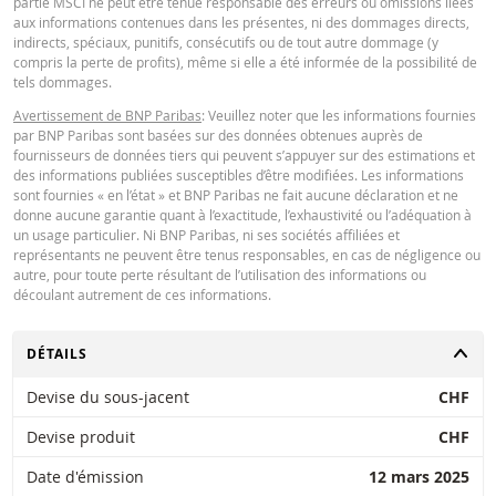
partie MSCI ne peut être tenue responsable des erreurs ou omissions liées
Key Information Document (DE)
PDF
aux informations contenues dans les présentes, ni des dommages directs,
BNP Paribas n’agit pas en tant que conseiller juridique ou fiscal, comptable 
indirects, spéciaux, punitifs, consécutifs ou de tout autre dommage (y
conseiller en investissement et n’a aucune obligation de fiduciaire à votre é
compris la perte de profits), même si elle a été informée de la possibilité de
en ce qui concerne le calculateur et / ou en relation avec des transactions su
tels dommages.
des produits émis par BNP Paribas ou d’autres transactions connexes. Vous
Key Information Document (EN)
PDF
pouvez pas compter sur BNP Paribas pour des conseils en investissement o
Avertissement de BNP Paribas
: Veuillez noter que les informations fournies
des recommandations de quelque nature que ce soit. Bien que les prix indiq
par BNP Paribas sont basées sur des données obtenues auprès de
soient basés sur des informations jugées fiables, leur exactitude ou leur
fournisseurs de données tiers qui peuvent s’appuyer sur des estimations et
exhaustivité n'est pas garantie. BNP Paribas n'offre aucune garantie en ce q
des informations publiées susceptibles d’être modifiées. Les informations
concerne les informations fournies par la calculatrice et décline toute
Key Information Document (FR)
PDF
sont fournies « en l’état » et BNP Paribas ne fait aucune déclaration et ne
responsabilité pour tout dommage direct, indirect, spécial, accessoire,
donne aucune garantie quant à l’exactitude, l’exhaustivité ou l’adéquation à
immatériel ou consécutif (y compris le manque à gagner) résultant de quel
un usage particulier. Ni BNP Paribas, ni ses sociétés affiliées et
manière que ce soit de l'utilisation de la calculatrice par vous. ou vos conseil
représentants ne peuvent être tenus responsables, en cas de négligence ou
ou les informations contenues dans ce document. Les données de taux de
QUOTES
autre, pour toute perte résultant de l’utilisation des informations ou
change saisies proviennent de BNP Paribas et s’appliquent strictement à la 
découlant autrement de ces informations.
indiquée. Les taux indiqués par la calculatrice sont indicatifs et destinés à de
fins d’information uniquement. L'information sur les prix ne constitue pas un
Latest Product Quotes
invitation ou une offre d'achat ou de vente de titres ou d'autres instruments
CSV
CHANGER
DÉTAILS
financiers. Les informations sont exclusivement destinées à être utilisées pa
destinataires prévus. Il est interdit de reproduire, distribuer ou copier ces
Devise du sous-jacent
CHF
informations, en tout ou en partie, à quelque fin que ce soit sans l'autorisati
expresse et préalable de BNP Paribas. De plus amples informations sont
Devise produit
CHF
disponibles sur demande auprès de BNP Paribas.
Date d'émission
12 mars 2025