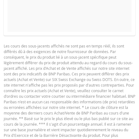
COURS DU SOUS-JACENT ATTENDU
QUANTITÉ
BROCHURE
Les cours des sous-jacents affichés ne sont pas en temps réél, ils sont
différés dû à des exigences de notre fournisseur de données. Par
Français
PDF
conséquent, le prix du produit lié à un sous-jacent spécifique peut
PÉRIODE
légèrement différer du prix de produit attendu au regard du cours du sous-
jacent affiché. Les prix d'Achat et de Vente affichés sur notre site internet
1 Jour
1 Semaine
1 An
sont des prix indicatifs de BNP Paribas. Ces prix peuvent différer des prix
actuels (Achat et Vente) sur SIX Swiss Exchange ou Swiss DOTS. En outre, ce
Deutsch
PDF
site internet n'affiche pas les prix proposés par d'autres contreparties. Pour
connaître les prix actuels (Achat et Vente), veuillez consulter le carnet
d'ordres ou contacter votre courtier ou intermédiaire financier habituel. BNP
Paribas n'est en aucun cas responsable des informations (de prix) retardées
SITUATION
NOUVELLE
ou erronées affichées sur notre site internet. * Le cours de clôture est la
English
PDF
DIFFÉREN
ACTUELLE
SITUATION
moyenne des derniers cours Achat/Vente de BNP Paribas au cours d'une
journée. ** Basé sur le prix le plus élevé ou le plus bas publié sur ce site au
Prix de
cours de la journée. *** Il s'agit d'un pourcentage annuel. Il est à ramener
234,306
-
référence
sur une base journalière et vient impacter quotidiennement le niveau du
PROSPECTUS DE BASE
Prix d'Exercice et de la Barrière Désactivante du produit. Pour plus