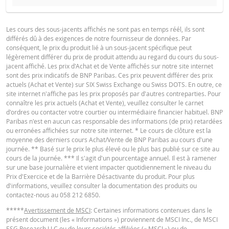
BROCHURE
VALEUR
TYPE DE
SEU
DATE
DU
Les cours des sous-jacents affichés ne sont pas en temps réél, ils sont
RÉINITIALISATION
RÉINITIALIS
CAPITAL
différés dû à des exigences de notre fournisseur de données. Par
Français
PDF
conséquent, le prix du produit lié à un sous-jacent spécifique peut
légèrement différer du prix de produit attendu au regard du cours du sous-
5 août
journalière
6,94
11
jacent affiché. Les prix d'Achat et de Vente affichés sur notre site internet
2026 22:15
sont des prix indicatifs de BNP Paribas. Ces prix peuvent différer des prix
actuels (Achat et Vente) sur SIX Swiss Exchange ou Swiss DOTS. En outre, ce
4 août
Deutsch
PDF
journalière
8,95
11
site internet n'affiche pas les prix proposés par d'autres contreparties. Pour
2026 22:17
connaître les prix actuels (Achat et Vente), veuillez consulter le carnet
d'ordres ou contacter votre courtier ou intermédiaire financier habituel. BNP
3 août
journalière
8,97
Paribas n'est en aucun cas responsable des informations (de prix) retardées
2026 22:16
ou erronées affichées sur notre site internet. * Le cours de clôture est la
English
PDF
moyenne des derniers cours Achat/Vente de BNP Paribas au cours d'une
30 juil.
journalière
10,22
10
journée. ** Basé sur le prix le plus élevé ou le plus bas publié sur ce site au
2026 22:16
cours de la journée. *** Il s'agit d'un pourcentage annuel. Il est à ramener
sur une base journalière et vient impacter quotidiennement le niveau du
29 juil.
PROSPECTUS DE BASE
journalière
8,96
11
Prix d'Exercice et de la Barrière Désactivante du produit. Pour plus
2026 22:16
d'informations, veuillez consulter la documentation des produits ou
contactez-nous au 058 212 6850.
28 juil.
journalière
8,74
11
English
PDF
2026 22:18
*****
Avertissement de MSCI
: Certaines informations contenues dans le
présent document (les « Informations ») proviennent de MSCI Inc., de MSCI
27 juil.
journalière
10,15
11
ESG Research LLC ou de leurs sociétés affiliées (« MSCI ») ou de