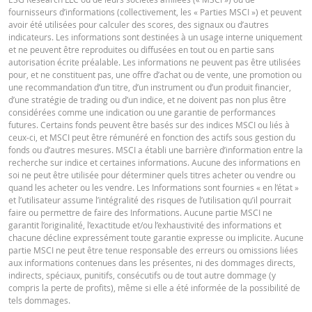
2026 22:16
fournisseurs d’informations (collectivement, les « Parties MSCI ») et peuvent
TERMSHEET
avoir été utilisées pour calculer des scores, des signaux ou d’autres
24 juil.
journalière
11,44
10
indicateurs. Les informations sont destinées à un usage interne uniquement
2026 22:18
et ne peuvent être reproduites ou diffusées en tout ou en partie sans
Français (Suisse)
PDF
autorisation écrite préalable. Les informations ne peuvent pas être utilisées
23 juil.
journalière
13,16
10
pour, et ne constituent pas, une offre d’achat ou de vente, une promotion ou
2026 22:16
une recommandation d’un titre, d’un instrument ou d’un produit financier,
d’une stratégie de trading ou d’un indice, et ne doivent pas non plus être
FINAL TERMS
considérées comme une indication ou une garantie de performances
DOWNLOAD
futures. Certains fonds peuvent être basés sur des indices MSCI ou liés à
ceux-ci, et MSCI peut être rémunéré en fonction des actifs sous gestion du
fonds ou d’autres mesures. MSCI a établi une barrière d’information entre la
Français (Suisse)
PDF
recherche sur indice et certaines informations. Aucune des informations en
Historique de réinitialisation
xlsx
soi ne peut être utilisée pour déterminer quels titres acheter ou vendre ou
quand les acheter ou les vendre. Les Informations sont fournies « en l’état »
et l’utilisateur assume l’intégralité des risques de l’utilisation qu’il pourrait
DOCUMENT D'INFORMATIONS CLÉS
faire ou permettre de faire des Informations. Aucune partie MSCI ne
garantit l’originalité, l’exactitude et/ou l’exhaustivité des informations et
chacune décline expressément toute garantie expresse ou implicite. Aucune
partie MSCI ne peut être tenue responsable des erreurs ou omissions liées
Key Information Document (DE)
PDF
aux informations contenues dans les présentes, ni des dommages directs,
indirects, spéciaux, punitifs, consécutifs ou de tout autre dommage (y
compris la perte de profits), même si elle a été informée de la possibilité de
tels dommages.
Key Information Document (EN)
PDF