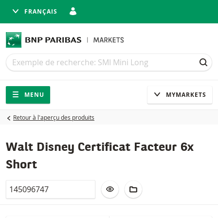
FRANÇAIS
Recherche
Recherche
REC
Navigation
Navigation sur le site
MENU
MYMARKETS
Retour à l'aperçu des produits
Walt Disney Certificat Facteur 6x
Short
Valor
AJOUTER À LA LISTE DE SUIVI
AJOUTER AU PORTEFEUIL