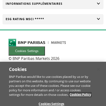
CHANGER
INFORMATIONS SUPPLÉMENTAIRES
CHANGER
ESG RATING MSCI *****
Cookies Settings
© BNP Paribas Markets 2026
INFORMATIONEN
Newsletters
Cookies
FAQ
BNP Paribas would like to use cookies placed by us or by
Glossaire
partners on this website. By continuing to use our website
RECHTLICHES
you accept the use of these cookies. Please see our cookie
Conditions d'utilisation/Mentions légales
policy for more information and / or access cookies
settings for more details on those cookies.
Cookies Policy
Prospectus & informations pour les investisseurs
Protection des Données & Impressum
RE
Cookies Settings