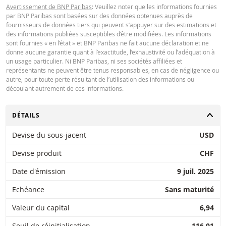
Avertissement de BNP Paribas
: Veuillez noter que les informations fournies
par BNP Paribas sont basées sur des données obtenues auprès de
fournisseurs de données tiers qui peuvent s’appuyer sur des estimations et
des informations publiées susceptibles d’être modifiées. Les informations
Key Information Document (FR)
PDF
sont fournies « en l’état » et BNP Paribas ne fait aucune déclaration et ne
donne aucune garantie quant à l’exactitude, l’exhaustivité ou l’adéquation à
un usage particulier. Ni BNP Paribas, ni ses sociétés affiliées et
représentants ne peuvent être tenus responsables, en cas de négligence ou
QUOTES
autre, pour toute perte résultant de l’utilisation des informations ou
découlant autrement de ces informations.
Latest Product Quotes
CSV
CHANGER
DÉTAILS
Devise du sous-jacent
USD
Devise produit
CHF
Date d'émission
9 juil. 2025
Restrike history
xlsx
Echéance
Sans maturité
Valeur du capital
6,94
Seuil de réinitialisation
116,01