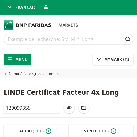
FRANÇAIS
Recherche
Recherche
REC
Navigation
Navigation sur le site
MENU
MYMARKETS
Retour à l'aperçu des produits
LINDE Certificat Facteur 4x Long
Valor
AJOUTER À LA LISTE DE SUIVI
AJOUTER AU PORTEFEUIL
ACHAT
(CHF)
VENTE
(CHF)
*
*