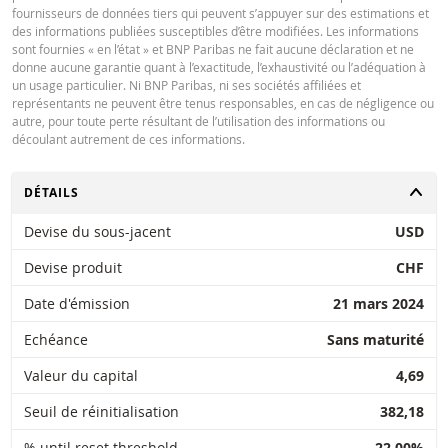
fournisseurs de données tiers qui peuvent s’appuyer sur des estimations et
des informations publiées susceptibles d’être modifiées. Les informations
Key Information Document (FR)
PDF
sont fournies « en l’état » et BNP Paribas ne fait aucune déclaration et ne
donne aucune garantie quant à l’exactitude, l’exhaustivité ou l’adéquation à
un usage particulier. Ni BNP Paribas, ni ses sociétés affiliées et
représentants ne peuvent être tenus responsables, en cas de négligence ou
QUOTES
autre, pour toute perte résultant de l’utilisation des informations ou
découlant autrement de ces informations.
Latest Product Quotes
CSV
CHANGER
DÉTAILS
Devise du sous-jacent
USD
Devise produit
CHF
Date d'émission
21 mars 2024
Restrike history
xlsx
Echéance
Sans maturité
Valeur du capital
4,69
Seuil de réinitialisation
382,18
% until reset threshold
22,00%