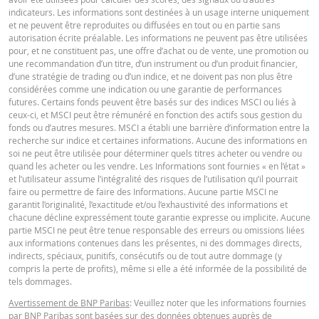
28 juil.
journalière
5,75
indicateurs. Les informations sont destinées à un usage interne uniquement
2026 22:18
et ne peuvent être reproduites ou diffusées en tout ou en partie sans
Français (Suisse)
PDF
autorisation écrite préalable. Les informations ne peuvent pas être utilisées
27 juil.
journalière
5,57
39
pour, et ne constituent pas, une offre d’achat ou de vente, une promotion ou
2026 22:16
une recommandation d’un titre, d’un instrument ou d’un produit financier,
d’une stratégie de trading ou d’un indice, et ne doivent pas non plus être
FINAL TERMS
considérées comme une indication ou une garantie de performances
DOWNLOAD
futures. Certains fonds peuvent être basés sur des indices MSCI ou liés à
ceux-ci, et MSCI peut être rémunéré en fonction des actifs sous gestion du
fonds ou d’autres mesures. MSCI a établi une barrière d’information entre la
Français (Suisse)
PDF
recherche sur indice et certaines informations. Aucune des informations en
Historique de réinitialisation
xlsx
soi ne peut être utilisée pour déterminer quels titres acheter ou vendre ou
quand les acheter ou les vendre. Les Informations sont fournies « en l’état »
et l’utilisateur assume l’intégralité des risques de l’utilisation qu’il pourrait
DOCUMENT D'INFORMATIONS CLÉS
faire ou permettre de faire des Informations. Aucune partie MSCI ne
garantit l’originalité, l’exactitude et/ou l’exhaustivité des informations et
chacune décline expressément toute garantie expresse ou implicite. Aucune
partie MSCI ne peut être tenue responsable des erreurs ou omissions liées
Key Information Document (DE)
PDF
aux informations contenues dans les présentes, ni des dommages directs,
indirects, spéciaux, punitifs, consécutifs ou de tout autre dommage (y
compris la perte de profits), même si elle a été informée de la possibilité de
tels dommages.
Key Information Document (EN)
PDF
Avertissement de BNP Paribas
: Veuillez noter que les informations fournies
par BNP Paribas sont basées sur des données obtenues auprès de