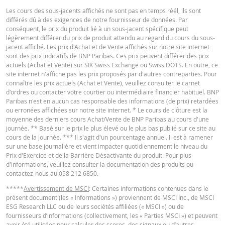
TYPE DE
SEU
DATE
DU
Les cours des sous-jacents affichés ne sont pas en temps réél, ils sont
RÉINITIALISATION
RÉINITIALIS
CAPITAL
différés dû à des exigences de notre fournisseur de données. Par
Français
PDF
conséquent, le prix du produit lié à un sous-jacent spécifique peut
légèrement différer du prix de produit attendu au regard du cours du sous-
7 août
journalière
4,69
38
jacent affiché. Les prix d'Achat et de Vente affichés sur notre site internet
2026 22:15
sont des prix indicatifs de BNP Paribas. Ces prix peuvent différer des prix
actuels (Achat et Vente) sur SIX Swiss Exchange ou Swiss DOTS. En outre, ce
6 août
Deutsch
PDF
journalière
4,7
38
site internet n'affiche pas les prix proposés par d'autres contreparties. Pour
2026 22:25
connaître les prix actuels (Achat et Vente), veuillez consulter le carnet
d'ordres ou contacter votre courtier ou intermédiaire financier habituel. BNP
5 août
journalière
4,74
38
Paribas n'est en aucun cas responsable des informations (de prix) retardées
2026 22:15
ou erronées affichées sur notre site internet. * Le cours de clôture est la
English
PDF
moyenne des derniers cours Achat/Vente de BNP Paribas au cours d'une
4 août
journalière
4,5
37
journée. ** Basé sur le prix le plus élevé ou le plus bas publié sur ce site au
2026 22:17
cours de la journée. *** Il s'agit d'un pourcentage annuel. Il est à ramener
sur une base journalière et vient impacter quotidiennement le niveau du
3 août
PROSPECTUS DE BASE
journalière
4,35
37
Prix d'Exercice et de la Barrière Désactivante du produit. Pour plus
2026 22:16
d'informations, veuillez consulter la documentation des produits ou
contactez-nous au 058 212 6850.
30 juil.
journalière
5,63
39
English
PDF
2026 22:16
*****
Avertissement de MSCI
: Certaines informations contenues dans le
présent document (les « Informations ») proviennent de MSCI Inc., de MSCI
29 juil.
journalière
5,75
39
ESG Research LLC ou de leurs sociétés affiliées (« MSCI ») ou de
2026 22:16
fournisseurs d’informations (collectivement, les « Parties MSCI ») et peuvent
TERMSHEET
avoir été utilisées pour calculer des scores, des signaux ou d’autres