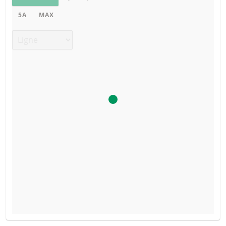
5A
MAX
Type de graphique
BROCHURE
VALEUR