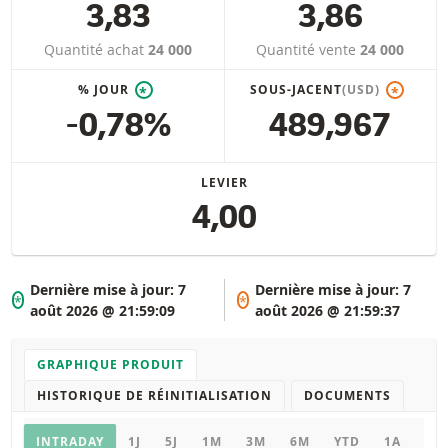
3,83
3,86
Quantité achat
24 000
Quantité vente
24 000
% JOUR
SOUS-JACENT
(USD)
*
*
-0,78%
489,967
LEVIER
4,00
Dernière mise à jour:
7
Dernière mise à jour:
7
*
*
août 2026 @ 21:59:09
août 2026 @ 21:59:37
GRAPHIQUE PRODUIT
HISTORIQUE DE RÉINITIALISATION
DOCUMENTS
Graphique
INTRADAY
1J
5J
1M
3M
6M
YTD
1A