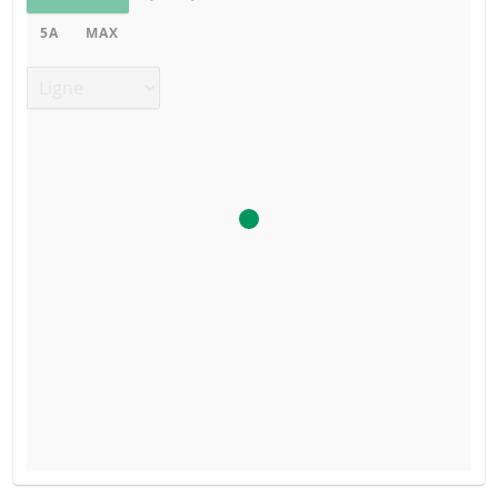
5A
MAX
Type de graphique
BROCHURE
VALEUR