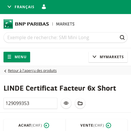
FRANÇAIS
Recherche
Recherche
REC
Navigation
Navigation sur le site
MENU
MYMARKETS
Retour à l'aperçu des produits
LINDE Certificat Facteur 6x Short
Valor
AJOUTER À LA LISTE DE SUIVI
AJOUTER AU PORTEFEUIL
ACHAT
(CHF)
VENTE
(CHF)
*
*