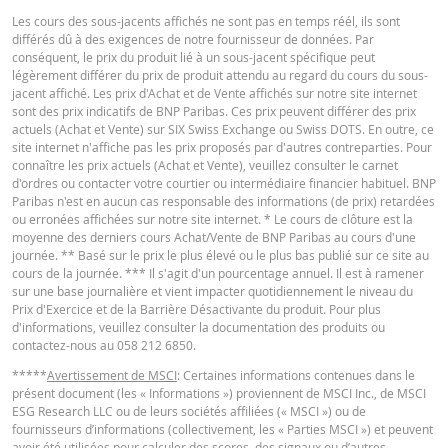
TYPE DE
SEU
DATE
DU
Les cours des sous-jacents affichés ne sont pas en temps réél, ils sont
RÉINITIALISATION
RÉINITIALIS
CAPITAL
différés dû à des exigences de notre fournisseur de données. Par
Français
PDF
conséquent, le prix du produit lié à un sous-jacent spécifique peut
légèrement différer du prix de produit attendu au regard du cours du sous-
5 août
journalière
1,68
56
jacent affiché. Les prix d'Achat et de Vente affichés sur notre site internet
2026 22:15
sont des prix indicatifs de BNP Paribas. Ces prix peuvent différer des prix
actuels (Achat et Vente) sur SIX Swiss Exchange ou Swiss DOTS. En outre, ce
4 août
Deutsch
PDF
journalière
1,82
55
site internet n'affiche pas les prix proposés par d'autres contreparties. Pour
2026 22:17
connaître les prix actuels (Achat et Vente), veuillez consulter le carnet
d'ordres ou contacter votre courtier ou intermédiaire financier habituel. BNP
3 août
journalière
1,92
55
Paribas n'est en aucun cas responsable des informations (de prix) retardées
2026 22:16
ou erronées affichées sur notre site internet. * Le cours de clôture est la
English
PDF
moyenne des derniers cours Achat/Vente de BNP Paribas au cours d'une
30 juil.
journalière
1,46
58
journée. ** Basé sur le prix le plus élevé ou le plus bas publié sur ce site au
2026 22:16
cours de la journée. *** Il s'agit d'un pourcentage annuel. Il est à ramener
sur une base journalière et vient impacter quotidiennement le niveau du
29 juil.
PROSPECTUS DE BASE
journalière
1,41
58
Prix d'Exercice et de la Barrière Désactivante du produit. Pour plus
2026 22:16
d'informations, veuillez consulter la documentation des produits ou
contactez-nous au 058 212 6850.
28 juil.
journalière
1,41
58
English
PDF
2026 22:18
*****
Avertissement de MSCI
: Certaines informations contenues dans le
présent document (les « Informations ») proviennent de MSCI Inc., de MSCI
27 juil.
journalière
1,49
58
ESG Research LLC ou de leurs sociétés affiliées (« MSCI ») ou de
2026 22:16
fournisseurs d’informations (collectivement, les « Parties MSCI ») et peuvent
TERMSHEET
avoir été utilisées pour calculer des scores, des signaux ou d’autres