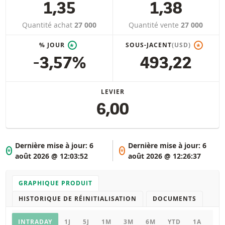
1,35
1,38
Quantité achat
27 000
Quantité vente
27 000
% JOUR
SOUS-JACENT
(USD)
*
*
-3,57%
493,22
LEVIER
6,00
Dernière mise à jour:
6
Dernière mise à jour:
6
*
*
août 2026 @ 12:03:52
août 2026 @ 12:26:37
GRAPHIQUE PRODUIT
HISTORIQUE DE RÉINITIALISATION
DOCUMENTS
Graphique
INTRADAY
1J
5J
1M
3M
6M
YTD
1A