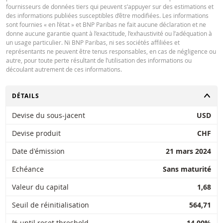
fournisseurs de données tiers qui peuvent s’appuyer sur des estimations et
des informations publiées susceptibles d’être modifiées. Les informations
Key Information Document (FR)
PDF
sont fournies « en l’état » et BNP Paribas ne fait aucune déclaration et ne
donne aucune garantie quant à l’exactitude, l’exhaustivité ou l’adéquation à
un usage particulier. Ni BNP Paribas, ni ses sociétés affiliées et
représentants ne peuvent être tenus responsables, en cas de négligence ou
QUOTES
autre, pour toute perte résultant de l’utilisation des informations ou
découlant autrement de ces informations.
Latest Product Quotes
CSV
CHANGER
DÉTAILS
Devise du sous-jacent
USD
Devise produit
CHF
Date d'émission
21 mars 2024
Restrike history
xlsx
Echéance
Sans maturité
Valeur du capital
1,68
Seuil de réinitialisation
564,71
% until reset threshold
14,00%