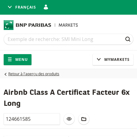
FRANÇAIS
Recherche
Recherche
REC
Navigation
Navigation sur le site
MENU
MYMARKETS
Retour à l'aperçu des produits
Airbnb Class A Certificat Facteur 6x
Long
Valor
AJOUTER À LA LISTE DE SUIVI
AJOUTER AU PORTEFEUIL