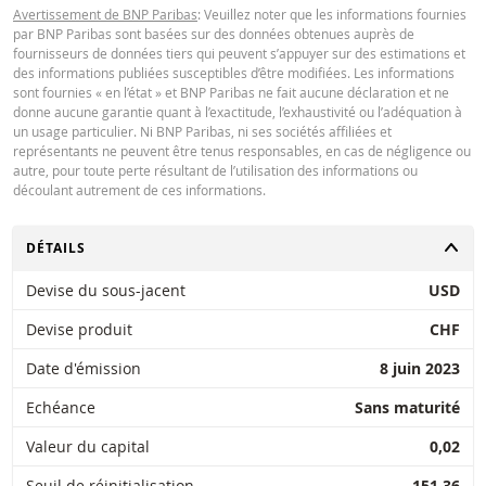
Avertissement de BNP Paribas
: Veuillez noter que les informations fournies
par BNP Paribas sont basées sur des données obtenues auprès de
fournisseurs de données tiers qui peuvent s’appuyer sur des estimations et
des informations publiées susceptibles d’être modifiées. Les informations
Key Information Document (FR)
PDF
sont fournies « en l’état » et BNP Paribas ne fait aucune déclaration et ne
donne aucune garantie quant à l’exactitude, l’exhaustivité ou l’adéquation à
un usage particulier. Ni BNP Paribas, ni ses sociétés affiliées et
représentants ne peuvent être tenus responsables, en cas de négligence ou
QUOTES
autre, pour toute perte résultant de l’utilisation des informations ou
découlant autrement de ces informations.
Latest Product Quotes
CSV
CHANGER
DÉTAILS
Devise du sous-jacent
USD
Devise produit
CHF
Date d'émission
8 juin 2023
Restrike history
xlsx
Echéance
Sans maturité
Valeur du capital
0,02
Seuil de réinitialisation
151,36