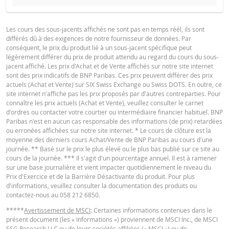
BROCHURE
VALEUR
TYPE DE
SEU
DATE
DU
Les cours des sous-jacents affichés ne sont pas en temps réél, ils sont
RÉINITIALISATION
RÉINITIALIS
CAPITAL
différés dû à des exigences de notre fournisseur de données. Par
Français
PDF
conséquent, le prix du produit lié à un sous-jacent spécifique peut
légèrement différer du prix de produit attendu au regard du cours du sous-
7 août
journalière
0,02
jacent affiché. Les prix d'Achat et de Vente affichés sur notre site internet
2026 22:15
sont des prix indicatifs de BNP Paribas. Ces prix peuvent différer des prix
actuels (Achat et Vente) sur SIX Swiss Exchange ou Swiss DOTS. En outre, ce
6 août
Deutsch
PDF
journalière
0,01
12
site internet n'affiche pas les prix proposés par d'autres contreparties. Pour
2026 22:25
connaître les prix actuels (Achat et Vente), veuillez consulter le carnet
d'ordres ou contacter votre courtier ou intermédiaire financier habituel. BNP
5 août
journalière
0,01
12
Paribas n'est en aucun cas responsable des informations (de prix) retardées
2026 22:15
ou erronées affichées sur notre site internet. * Le cours de clôture est la
English
PDF
moyenne des derniers cours Achat/Vente de BNP Paribas au cours d'une
4 août
journalière
0,01
12
journée. ** Basé sur le prix le plus élevé ou le plus bas publié sur ce site au
2026 22:17
cours de la journée. *** Il s'agit d'un pourcentage annuel. Il est à ramener
sur une base journalière et vient impacter quotidiennement le niveau du
3 août
PROSPECTUS DE BASE
journalière
0,01
12
Prix d'Exercice et de la Barrière Désactivante du produit. Pour plus
2026 22:16
d'informations, veuillez consulter la documentation des produits ou
contactez-nous au 058 212 6850.
30 juil.
journalière
0,01
12
English
PDF
2026 22:16
*****
Avertissement de MSCI
: Certaines informations contenues dans le
présent document (les « Informations ») proviennent de MSCI Inc., de MSCI
29 juil.
journalière
0,01
13
ESG Research LLC ou de leurs sociétés affiliées (« MSCI ») ou de