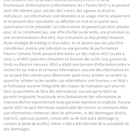
2026 22:16
fournisseurs d’informations (collectivement, les « Parties MSCI ») et peuvent
TERMSHEET
avoir été utilisées pour calculer des scores, des signaux ou d’autres
28 juil.
journalière
0,01
13
indicateurs. Les informations sont destinées à un usage interne uniquement
2026 22:18
et ne peuvent être reproduites ou diffusées en tout ou en partie sans
Français (Suisse)
PDF
autorisation écrite préalable. Les informations ne peuvent pas être utilisées
27 juil.
journalière
0,01
12
pour, et ne constituent pas, une offre d’achat ou de vente, une promotion ou
2026 22:16
une recommandation d’un titre, d’un instrument ou d’un produit financier,
d’une stratégie de trading ou d’un indice, et ne doivent pas non plus être
FINAL TERMS
considérées comme une indication ou une garantie de performances
DOWNLOAD
futures. Certains fonds peuvent être basés sur des indices MSCI ou liés à
ceux-ci, et MSCI peut être rémunéré en fonction des actifs sous gestion du
fonds ou d’autres mesures. MSCI a établi une barrière d’information entre la
Français (Suisse)
PDF
recherche sur indice et certaines informations. Aucune des informations en
Historique de réinitialisation
xlsx
soi ne peut être utilisée pour déterminer quels titres acheter ou vendre ou
quand les acheter ou les vendre. Les Informations sont fournies « en l’état »
et l’utilisateur assume l’intégralité des risques de l’utilisation qu’il pourrait
DOCUMENT D'INFORMATIONS CLÉS
faire ou permettre de faire des Informations. Aucune partie MSCI ne
garantit l’originalité, l’exactitude et/ou l’exhaustivité des informations et
chacune décline expressément toute garantie expresse ou implicite. Aucune
partie MSCI ne peut être tenue responsable des erreurs ou omissions liées
Key Information Document (DE)
PDF
aux informations contenues dans les présentes, ni des dommages directs,
indirects, spéciaux, punitifs, consécutifs ou de tout autre dommage (y
compris la perte de profits), même si elle a été informée de la possibilité de
tels dommages.
Key Information Document (EN)
PDF