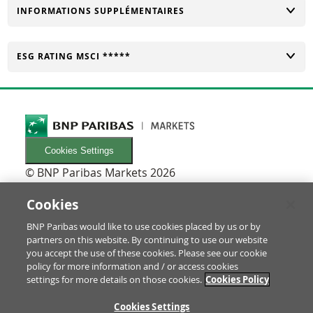
CHANGER
INFORMATIONS SUPPLÉMENTAIRES
CHANGER
ESG RATING MSCI *****
Cookies Settings
© BNP Paribas Markets 2026
INFORMATIONEN
Newsletters
Cookies
FAQ
BNP Paribas would like to use cookies placed by us or by
Glossaire
partners on this website. By continuing to use our website
RECHTLICHES
you accept the use of these cookies. Please see our cookie
Conditions d'utilisation/Mentions légales
policy for more information and / or access cookies
settings for more details on those cookies.
Cookies Policy
Prospectus & informations pour les investisseurs
Protection des Données & Impressum
RE
Cookies Settings